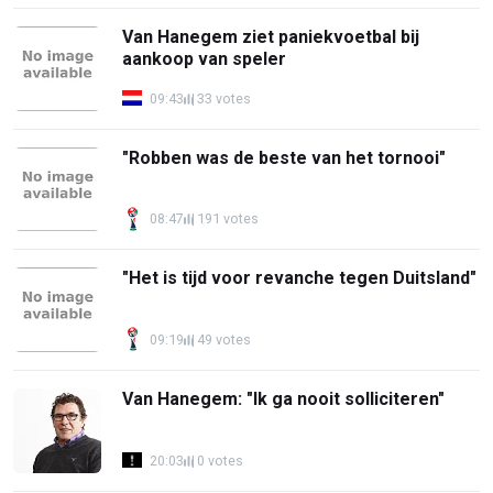
Van Hanegem ziet paniekvoetbal bij
aankoop van speler
09:43
33 votes
"Robben was de beste van het tornooi"
08:47
191 votes
"Het is tijd voor revanche tegen Duitsland"
09:19
49 votes
Van Hanegem: "Ik ga nooit solliciteren"
20:03
0 votes