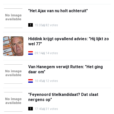
"Het Ajax van nu holt achteruit"
15:33
82 votes
Hiddink krijgt opvallend advies: "Hij lijkt zo
wel 77"
09:14
14 votes
Van Hanegem verwijt Rutten: "Het ging
daar om"
10:45
12 votes
"Feyenoord titelkandidaat? Dat slaat
nergens op"
17:40
31 votes