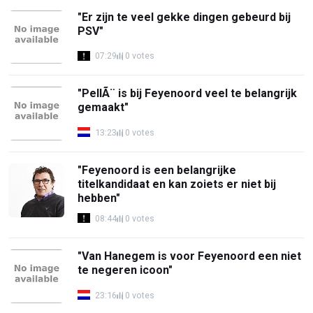
"Er zijn te veel gekke dingen gebeurd bij
PSV"
07:29
0 votes
"PellÃ¨ is bij Feyenoord veel te belangrijk
gemaakt"
13:23
0 votes
"Feyenoord is een belangrijke
titelkandidaat en kan zoiets er niet bij
hebben"
08:44
0 votes
"Van Hanegem is voor Feyenoord een niet
te negeren icoon"
23:16
0 votes