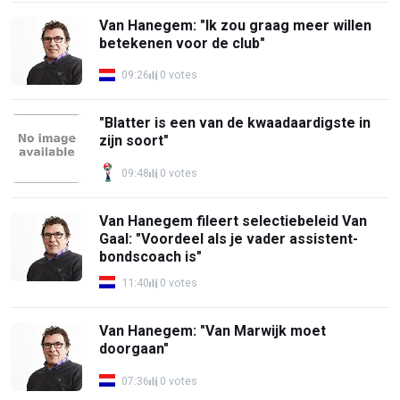
Van Hanegem: "Ik zou graag meer willen
betekenen voor de club"
09:26
0 votes
"Blatter is een van de kwaadaardigste in
zijn soort"
09:48
0 votes
Van Hanegem fileert selectiebeleid Van
Gaal: "Voordeel als je vader assistent-
bondscoach is"
11:40
0 votes
Van Hanegem: "Van Marwijk moet
doorgaan"
07:36
0 votes