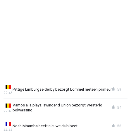
Pittige Limburgse derby bezorgt Lommel meteen primeur
59
22:46
Vamos a la playa: swingend Union bezorgt Westerlo
54
bolwassing
22:40
Noah Mbamba heeft nieuwe club beet
58
22:29