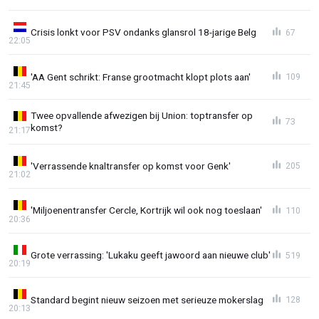
Crisis lonkt voor PSV ondanks glansrol 18-jarige Belg
67
22:05
'AA Gent schrikt: Franse grootmacht klopt plots aan'
109
21:45
Twee opvallende afwezigen bij Union: toptransfer op
73
komst?
21:17
'Verrassende knaltransfer op komst voor Genk'
205
21:02
'Miljoenentransfer Cercle, Kortrijk wil ook nog toeslaan'
110
20:36
Grote verrassing: 'Lukaku geeft jawoord aan nieuwe club'
519
20:19
Standard begint nieuw seizoen met serieuze mokerslag
128
20:13