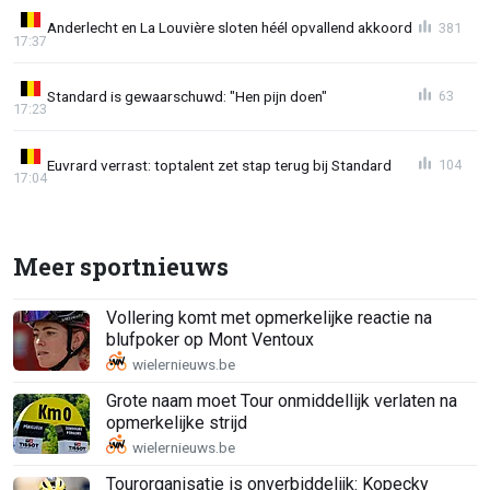
Anderlecht en La Louvière sloten héél opvallend akkoord
381
17:37
Standard is gewaarschuwd: "Hen pijn doen"
63
17:23
Euvrard verrast: toptalent zet stap terug bij Standard
104
17:04
Meer sportnieuws
Vollering komt met opmerkelijke reactie na
blufpoker op Mont Ventoux
Grote naam moet Tour onmiddellijk verlaten na
opmerkelijke strijd
Tourorganisatie is onverbiddelijk: Kopecky