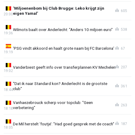
‘Miljoenenbom bij Club Brugge: Leko krijgt zijn
605
eigen Yamal’
20:00
Wilmots baalt over Anderlecht: "Anders 10 miljoen euro"
538
19:36
'PSG vindt akkoord en haalt grote naam bij FC Barcelona'
67
19:19
Vanderbiest geeft info over transferplannen KV Mechelen
207
19:02
"Dat ik naar Standard kon? Anderlecht is de grootste
361
club"
18:44
Vanhaezebrouck scherp voor topclub: "Geen
263
verbetering"
18:18
De Mil herstelt ‘foutje’: "Had goed gesprek met de coach"
187
18:05