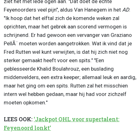
ziet het met lede ogen aan. "Dat doet de echte
Feyenoorders veel pijn", aldus Van Hanegem in het
AD
.
"Ik hoop dat het elftal zich de komende weken zal
oprichten, maar het gebrek aan scorend vermogen is
schrijnend. Er had gewoon een vervanger van Graziano
PellÃ¨ moeten worden aangetrokken. Wat ik vind dat je
Fred Rutten wel kunt verwijten, is dat hij zich niet nog
sterker gemaakt heeft voor een spits." "Een
geblesseerde Khalid Boulahrouz, een buslading
middenvelders, een extra keeper; allemaal leuk en aardig,
maar het ging om een spits. Rutten zal het misschien
intern wel hebben gedaan, maar hij had voor zichzelf
moeten opkomen."
LEES OOK:
‘Jackpot OHL voor supertalent:
Feyenoord lonkt’