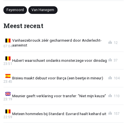
Feyenoord
Van Hanegem
Meest recent
Vanhaezebrouck zéér gecharmeerd door Anderlecht-
12
aanwinst
07:04
Hubert waarschuwt ondanks monsterzege voor dinsdag
37
23:51
Bisiwu maakt debuut voor Barça (een beetje in mineur)
104
23:45
Meunier geeft verklaring voor transfer: "Niet mijn keuze"
110
23:19
Meteen hommeles bij Standard: Euvrard haalt keihard uit
157
22:59