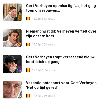
Gert Verheyen openhartig: ‘Ja, het ging
toen om vrouwen…’
12:23
513 votes
Niemand wist dit: Verheyen vertelt over
zijn eerste keer
17:05
268 votes
Gert Verheyen trapt verrassend nieuw
hoofdstuk op gang
12:03
1557 votes
Vakantie ontspoort voor Gert Verheyen:
‘Net op tijd gered’
12:54
219 votes