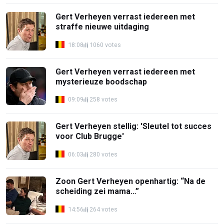
Gert Verheyen verrast iedereen met
straffe nieuwe uitdaging
18:08
1060 votes
Gert Verheyen verrast iedereen met
mysterieuze boodschap
09:09
258 votes
Gert Verheyen stellig: 'Sleutel tot succes
voor Club Brugge'
06:03
280 votes
Zoon Gert Verheyen openhartig: “Na de
scheiding zei mama…”
14:56
264 votes