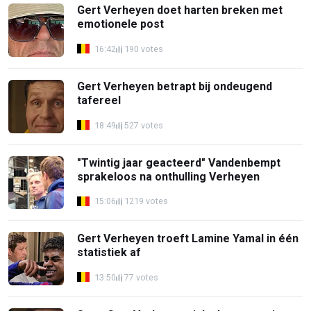
Gert Verheyen doet harten breken met
emotionele post
16:42
190 votes
Gert Verheyen betrapt bij ondeugend
tafereel
18:49
527 votes
"Twintig jaar geacteerd" Vandenbempt
sprakeloos na onthulling Verheyen
15:06
1219 votes
Gert Verheyen troeft Lamine Yamal in één
statistiek af
13:50
77 votes