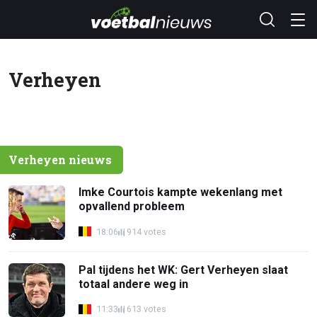
Verheyen
Verheyen nieuws
Imke Courtois kampte wekenlang met
opvallend probleem
18:06
914 votes
Pal tijdens het WK: Gert Verheyen slaat
totaal andere weg in
11:33
613 votes