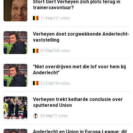
Stort Gert Verheyen zich plots terug in
trainersavontuur?
11:33
217 votes
Verheyen doet zorgwekkende Anderlecht-
vaststelling
07:03
258 votes
"Niet overdrijven met die lof voor hem bij
Anderlecht"
21:21
744 votes
Verheyen trekt keiharde conclusie over
sputterend Union
09:48
77 votes
Anderlecht en Union in Europa League: dit