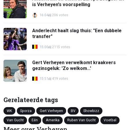
is Verheyen's voorspelling
16:04
206 votes
Anderlecht haalt slag thuis: "Een dubbele
transfer"
15:00
2115 votes
Gert Verheyen verwelkomt kraakvers
gezinsgeluk: 'Zo welkom...'
15:51
419 votes
Gerelateerde tags
WK
Sporza
Gert Verheyen
BV
Showbizz
Van Gucht
Eén
Amerika
Ruben Van Gucht
Voetbal
Meer over Verheyen