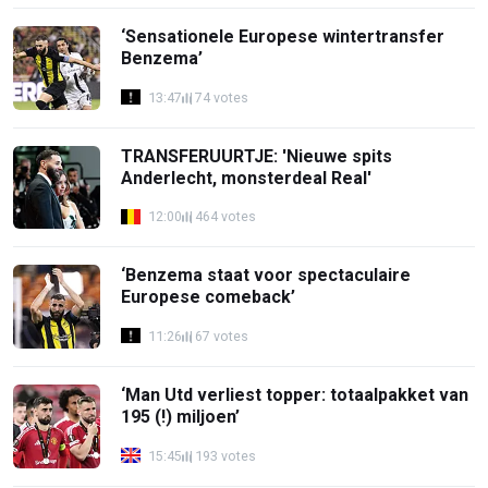
‘Sensationele Europese wintertransfer
Benzema’
13:47
74 votes
TRANSFERUURTJE: 'Nieuwe spits
Anderlecht, monsterdeal Real'
12:00
464 votes
‘Benzema staat voor spectaculaire
Europese comeback’
11:26
67 votes
‘Man Utd verliest topper: totaalpakket van
195 (!) miljoen’
15:45
193 votes