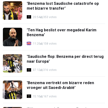
'Benzema lost Saudische catastrofe op
met bizarre transfer'
20:54
353 votes
'Ten Hag beslist over megadeal Karim
Benzema'
11:20
158 votes
'Saudische flop: Benzema per direct terug
naar Europa'
07:12
316 votes
'Benzema vertrekt om bizarre reden
vroeger uit Saoedi-Arabië'
15:10
167 votes