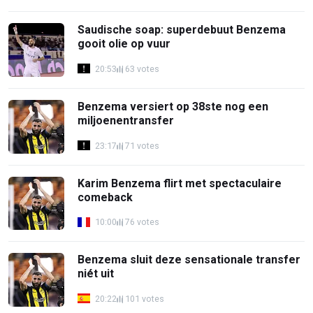
Saudische soap: superdebuut Benzema
gooit olie op vuur
20:53
63 votes
Benzema versiert op 38ste nog een
miljoenentransfer
23:17
71 votes
Karim Benzema flirt met spectaculaire
comeback
10:00
76 votes
Benzema sluit deze sensationale transfer
niét uit
20:22
101 votes