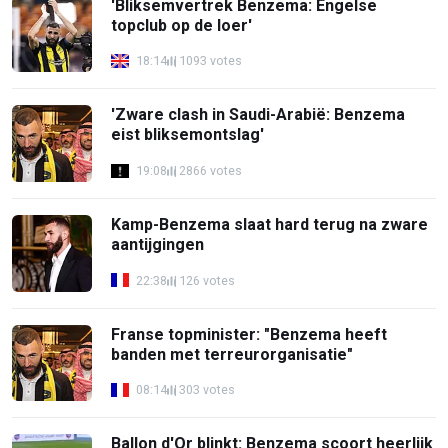
'Bliksemvertrek Benzema: Engelse
topclub op de loer'
18:14
1093 votes
'Zware clash in Saudi-Arabië: Benzema
eist bliksemontslag'
19:08
2866 votes
Kamp-Benzema slaat hard terug na zware
aantijgingen
22:38
126 votes
Franse topminister: "Benzema heeft
banden met terreurorganisatie"
08:14
303 votes
Ballon d'Or blinkt: Benzema scoort heerlijk