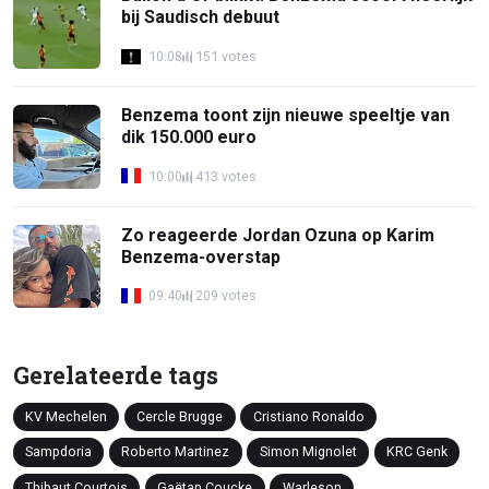
bij Saudisch debuut
10:08
151 votes
Benzema toont zijn nieuwe speeltje van
dik 150.000 euro
10:00
413 votes
Zo reageerde Jordan Ozuna op Karim
Benzema-overstap
09:40
209 votes
Gerelateerde tags
KV Mechelen
Cercle Brugge
Cristiano Ronaldo
Sampdoria
Roberto Martinez
Simon Mignolet
KRC Genk
Thibaut Courtois
Gaëtan Coucke
Warleson