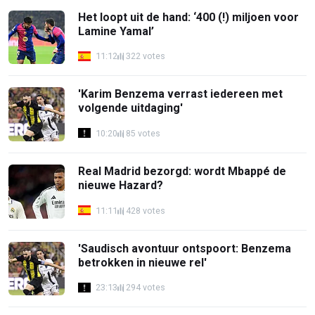
Het loopt uit de hand: ‘400 (!) miljoen voor
Lamine Yamal’
11:12
322 votes
'Karim Benzema verrast iedereen met
volgende uitdaging'
10:20
85 votes
Real Madrid bezorgd: wordt Mbappé de
nieuwe Hazard?
11:11
428 votes
'Saudisch avontuur ontspoort: Benzema
betrokken in nieuwe rel'
23:13
294 votes