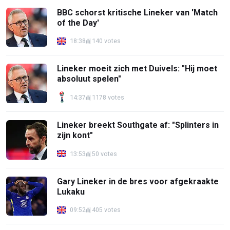
BBC schorst kritische Lineker van 'Match
of the Day'
18:38
140 votes
Lineker moeit zich met Duivels: "Hij moet
absoluut spelen"
14:37
1178 votes
Lineker breekt Southgate af: "Splinters in
zijn kont"
13:53
50 votes
Gary Lineker in de bres voor afgekraakte
Lukaku
09:52
405 votes