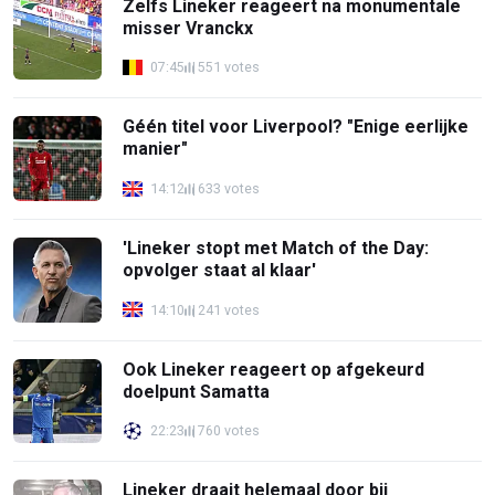
Zelfs Lineker reageert na monumentale
misser Vranckx
07:45
551 votes
Géén titel voor Liverpool? "Enige eerlijke
manier"
14:12
633 votes
'Lineker stopt met Match of the Day:
opvolger staat al klaar'
14:10
241 votes
Ook Lineker reageert op afgekeurd
doelpunt Samatta
22:23
760 votes
Lineker draait helemaal door bij