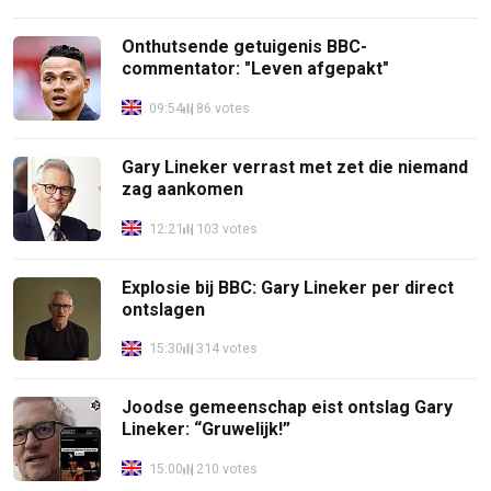
Onthutsende getuigenis BBC-
commentator: "Leven afgepakt"
09:54
86 votes
Gary Lineker verrast met zet die niemand
zag aankomen
12:21
103 votes
Explosie bij BBC: Gary Lineker per direct
ontslagen
15:30
314 votes
Joodse gemeenschap eist ontslag Gary
Lineker: “Gruwelijk!”
15:00
210 votes