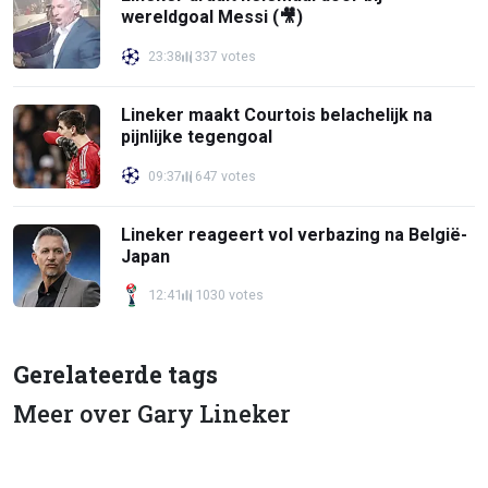
wereldgoal Messi (🎥)
23:38
337 votes
Lineker maakt Courtois belachelijk na
pijnlijke tegengoal
09:37
647 votes
Lineker reageert vol verbazing na België-
Japan
12:41
1030 votes
Gerelateerde tags
Meer over Gary Lineker