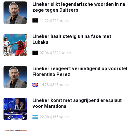
Lineker slikt legendarische woorden in na
zege tegen Duitsers
11:22
201 votes
Lineker haalt stevig uit na fase met
Lukaku
07:36
2391 votes
Lineker reageert vernietigend op voorstel
Florentino Perez
14:23
346 votes
Lineker komt met aangrijpend eresaluut
voor Maradona
22:38
156 votes