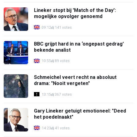
Lineker stopt bij 'Match of the Day':
mogelijke opvolger genoemd
09:12
141 votes
BBC grijpt hard in na ‘ongepast gedrag’
bekende analist
10:55
89 votes
Schmeichel veert recht na absoluut
drama: "Nooit vergeten"
13:15
367 votes
Gary Lineker getuigt emotioneel: "Deed
het poedelnaakt"
14:23
41 votes