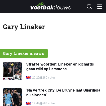
Gary Lineker
Gary Lineker nieuws
Straffe woorden: Lineker en Richards
gaan wild op Lammens
20:25
280 votes
‘Na vertrek City: De Bruyne laat Guardiola
nu bloeden’
17:47
698 votes