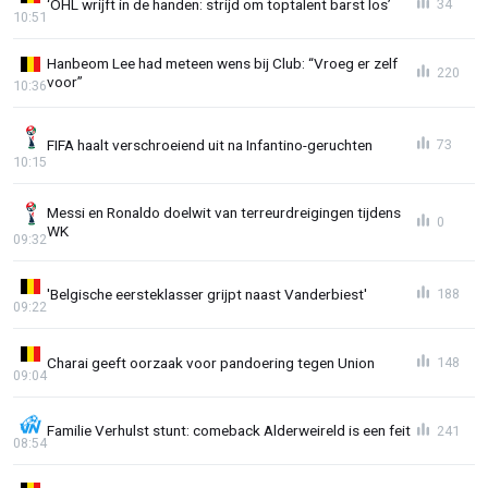
‘OHL wrijft in de handen: strijd om toptalent barst los’
34
10:51
Hanbeom Lee had meteen wens bij Club: “Vroeg er zelf
220
voor”
10:36
FIFA haalt verschroeiend uit na Infantino-geruchten
73
10:15
Messi en Ronaldo doelwit van terreurdreigingen tijdens
0
WK
09:32
'Belgische eersteklasser grijpt naast Vanderbiest'
188
09:22
Charai geeft oorzaak voor pandoering tegen Union
148
09:04
Familie Verhulst stunt: comeback Alderweireld is een feit
241
08:54