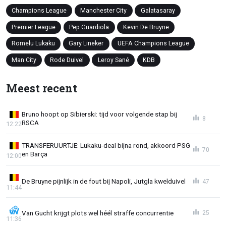
Champions League
Manchester City
Galatasaray
Premier League
Pep Guardiola
Kevin De Bruyne
Romelu Lukaku
Gary Lineker
UEFA Champions League
Man City
Rode Duivel
Leroy Sané
KDB
Meest recent
Bruno hoopt op Sibierski: tijd voor volgende stap bij
8
RSCA
12:22
TRANSFERUURTJE: Lukaku-deal bijna rond, akkoord PSG
70
en Barça
12:00
De Bruyne pijnlijk in de fout bij Napoli, Jutgla kwelduivel
47
11:44
Van Gucht krijgt plots wel héél straffe concurrentie
25
11:36