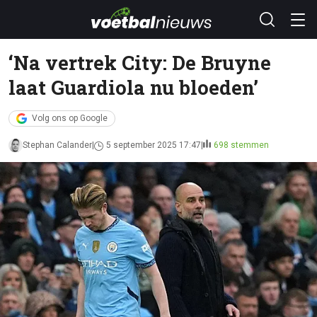
‘Na vertrek City: De Bruyne
laat Guardiola nu bloeden’
Volg ons op Google
Stephan Calander
5 september 2025 17:47
698 stemmen