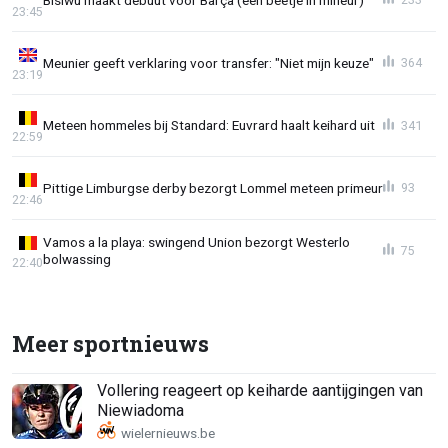
23:45
Meunier geeft verklaring voor transfer: "Niet mijn keuze"
364
23:19
Meteen hommeles bij Standard: Euvrard haalt keihard uit
341
22:59
Pittige Limburgse derby bezorgt Lommel meteen primeur
93
22:46
Vamos a la playa: swingend Union bezorgt Westerlo
75
bolwassing
22:40
Meer sportnieuws
Vollering reageert op keiharde aantijgingen van
Niewiadoma