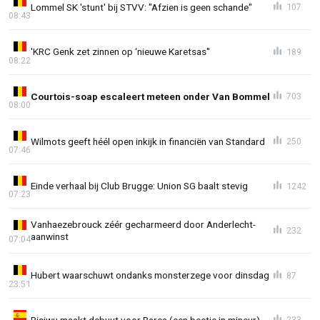
Lommel SK 'stunt' bij STVV: "Afzien is geen schande"
107
08:43
'KRC Genk zet zinnen op ‘nieuwe Karetsas''
189
08:22
Courtois-soap escaleert meteen onder Van Bommel
703
08:00
Wilmots geeft héél open inkijk in financiën van Standard
250
07:46
Einde verhaal bij Club Brugge: Union SG baalt stevig
1242
07:23
Vanhaezebrouck zéér gecharmeerd door Anderlecht-
232
aanwinst
07:04
Hubert waarschuwt ondanks monsterzege voor dinsdag
87
23:51
Bisiwu maakt debuut voor Barça (een beetje in mineur)
233