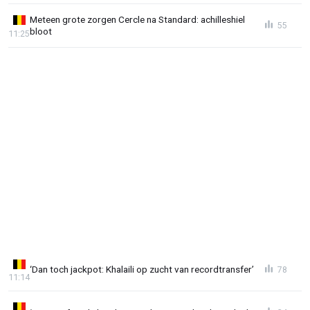
Meteen grote zorgen Cercle na Standard: achilleshiel
55
bloot
11:25
‘Dan toch jackpot: Khalaili op zucht van recordtransfer’
78
11:14