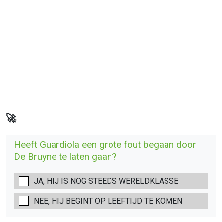
🚀
Heeft Guardiola een grote fout begaan door
De Bruyne te laten gaan?
JA, HIJ IS NOG STEEDS WERELDKLASSE
NEE, HIJ BEGINT OP LEEFTIJD TE KOMEN