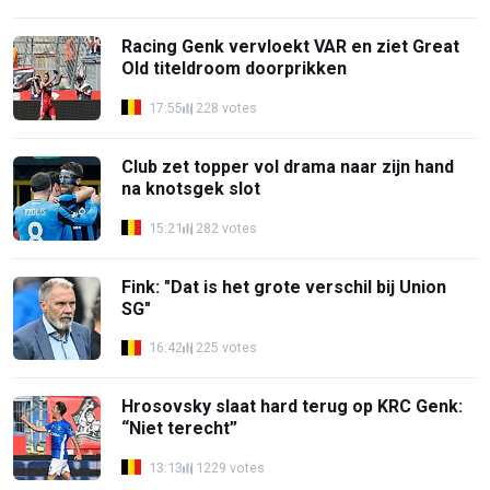
Racing Genk vervloekt VAR en ziet Great
Old titeldroom doorprikken
17:55
228 votes
Club zet topper vol drama naar zijn hand
na knotsgek slot
15:21
282 votes
Fink: "Dat is het grote verschil bij Union
SG"
16:42
225 votes
Hrosovsky slaat hard terug op KRC Genk:
“Niet terecht”
13:13
1229 votes