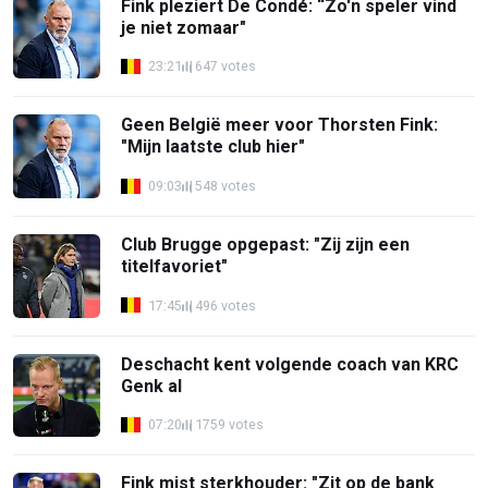
Fink pleziert De Condé: “Zo'n speler vind
je niet zomaar"
23:21
647 votes
Geen België meer voor Thorsten Fink:
"Mijn laatste club hier"
09:03
548 votes
Club Brugge opgepast: "Zij zijn een
titelfavoriet"
17:45
496 votes
Deschacht kent volgende coach van KRC
Genk al
07:20
1759 votes
Fink mist sterkhouder: "Zit op de bank