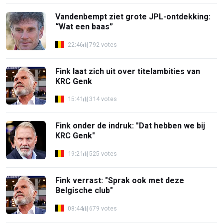
Vandenbempt ziet grote JPL-ontdekking:
“Wat een baas”
22:46
792 votes
Fink laat zich uit over titelambities van
KRC Genk
15:41
314 votes
Fink onder de indruk: "Dat hebben we bij
KRC Genk"
19:21
525 votes
Fink verrast: "Sprak ook met deze
Belgische club"
08:44
679 votes