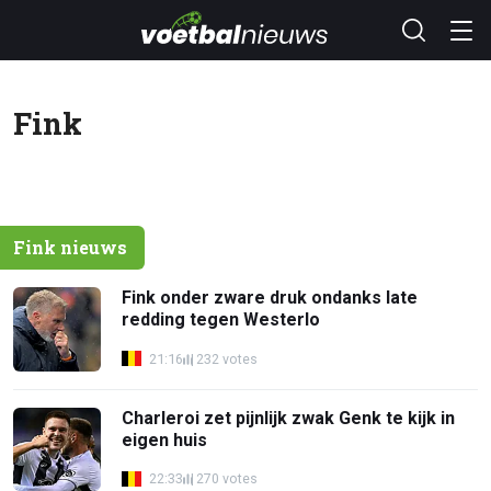
Fink
Fink nieuws
Fink onder zware druk ondanks late
redding tegen Westerlo
21:16
232 votes
Charleroi zet pijnlijk zwak Genk te kijk in
eigen huis
22:33
270 votes