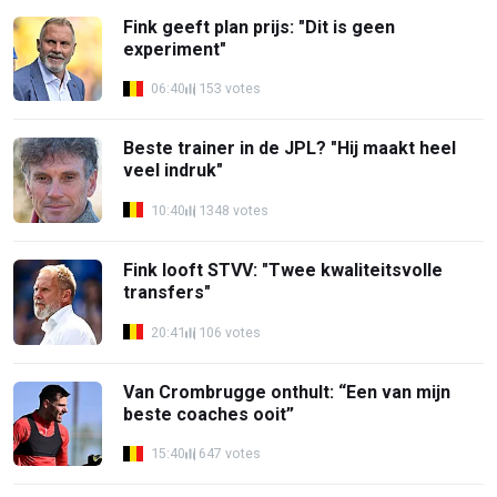
Fink geeft plan prijs: "Dit is geen
experiment"
06:40
153 votes
Beste trainer in de JPL? "Hij maakt heel
veel indruk"
10:40
1348 votes
Fink looft STVV: "Twee kwaliteitsvolle
transfers"
20:41
106 votes
Van Crombrugge onthult: “Een van mijn
beste coaches ooit”
15:40
647 votes