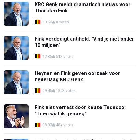
KRC Genk meldt dramatisch nieuws voor
Thorsten Fink
13:53
0 votes
Fink verdedigt antiheld: "Vind je niet onder
10 miljoen"
12:35
513 votes
Heynen en Fink geven oorzaak voor
nederlaag KRC Genk
09:45
1303 votes
Fink niet verrast door keuze Tedesco:
"Toen wist ik genoeg"
08:03
484 votes