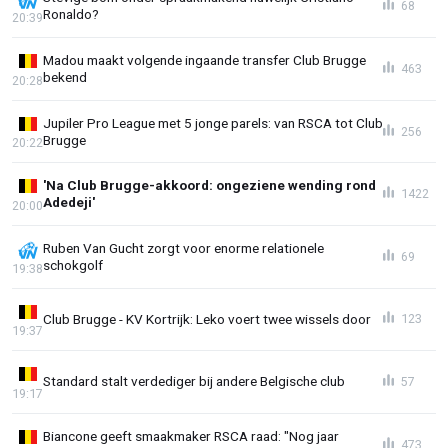
68
Ronaldo?
20:39
Madou maakt volgende ingaande transfer Club Brugge
463
bekend
20:28
Jupiler Pro League met 5 jonge parels: van RSCA tot Club
256
Brugge
20:22
'Na Club Brugge-akkoord: ongeziene wending rond
1422
Adedeji'
20:00
Ruben Van Gucht zorgt voor enorme relationele
69
schokgolf
19:38
Club Brugge - KV Kortrijk: Leko voert twee wissels door
123
19:37
Standard stalt verdediger bij andere Belgische club
57
19:17
Biancone geeft smaakmaker RSCA raad: "Nog jaar
473