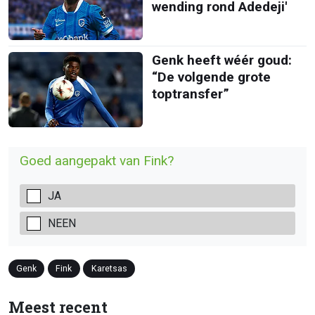
wending rond Adedeji'
Genk heeft wéér goud:
“De volgende grote
toptransfer”
Goed aangepakt van Fink?
JA
NEEN
Genk
Fink
Karetsas
Meest recent