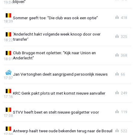
blijven"
19:04
Sommer geeft toe: “Die club was ook een optie”
418
18:39
'Anderlecht hakt volgende week knoop door over
325
transfer'
18:22
Club Brugge moet opletten: "Kijk naar Union en
368
Anderlecht"
18:01
Jan Vertonghen deelt aangrijpend persoonlijk nieuws
66
17:37
KRC Genk pakt plots uit met komst nieuwe aanvaller
249
17:16
STVV heeft beet en stelt nieuwe goalgetter voor
119
17:08
Antwerp haalt twee oude bekenden terug naar de Bosuil
522
17:00