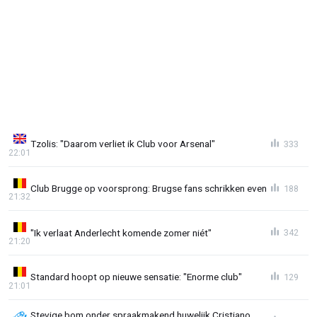
Tzolis: "Daarom verliet ik Club voor Arsenal"
333
22:01
Club Brugge op voorsprong: Brugse fans schrikken even
188
21:32
"Ik verlaat Anderlecht komende zomer niét"
342
21:20
Standard hoopt op nieuwe sensatie: "Enorme club"
129
21:01
Stevige bom onder spraakmakend huwelijk Cristiano