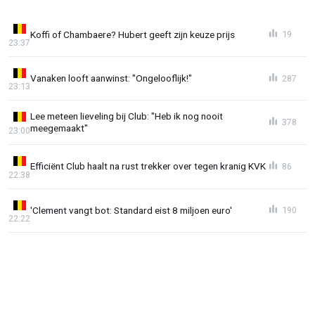
Koffi of Chambaere? Hubert geeft zijn keuze prijs
19
23:37
Vanaken looft aanwinst: "Ongelooflijk!"
287
23:13
Lee meteen lieveling bij Club: "Heb ik nog nooit
378
meegemaakt"
23:00
Efficiënt Club haalt na rust trekker over tegen kranig KVK
86
22:38
'Clement vangt bot: Standard eist 8 miljoen euro'
190
22:22