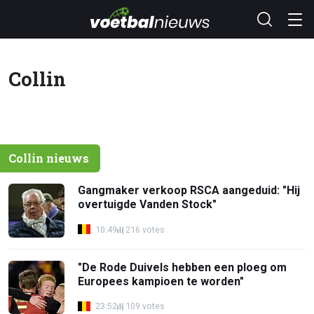
Collin
Collin nieuws
Gangmaker verkoop RSCA aangeduid: "Hij
overtuigde Vanden Stock"
10:49
216 votes
"De Rode Duivels hebben een ploeg om
Europees kampioen te worden"
23:52
109 votes