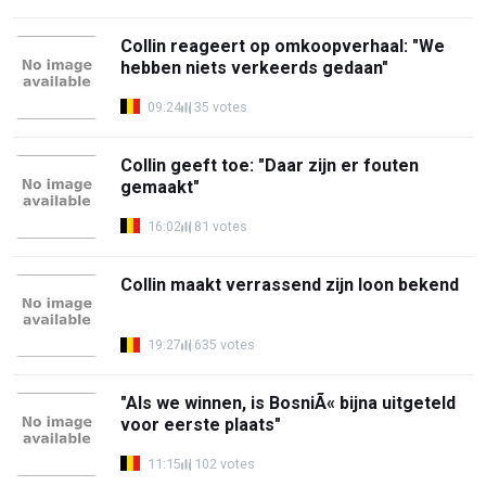
Collin reageert op omkoopverhaal: "We
hebben niets verkeerds gedaan"
09:24
35 votes
Collin geeft toe: "Daar zijn er fouten
gemaakt"
16:02
81 votes
Collin maakt verrassend zijn loon bekend
19:27
635 votes
"Als we winnen, is BosniÃ« bijna uitgeteld
voor eerste plaats"
11:15
102 votes