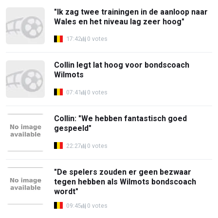
"Ik zag twee trainingen in de aanloop naar
Wales en het niveau lag zeer hoog"
17:42
0 votes
Collin legt lat hoog voor bondscoach
Wilmots
07:41
0 votes
Collin: "We hebben fantastisch goed
gespeeld"
22:27
0 votes
"De spelers zouden er geen bezwaar
tegen hebben als Wilmots bondscoach
wordt"
09:45
0 votes