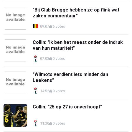
"Bij Club Brugge hebben ze op flink wat
zaken commentaar"
09:07
6 votes
Collin: "Ik ben het meest onder de indruk
van hun maturiteit"
07:03
0 votes
"Wilmots verdient iets minder dan
Leekens"
14:52
0 votes
Collin: "25 op 27 is onverhoopt"
11:30
0 votes