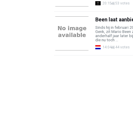
20:15
53 votes
Been laat aanbi
Sinds hij in februari
Genk, zit Mario Been
anderhalf jaar later b
die nu toch ...
14:04
44 votes