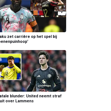
aku zet carrière op het spel bij
oenenpuinhoop’
atale blunder: United neemt straf
luit over Lammens