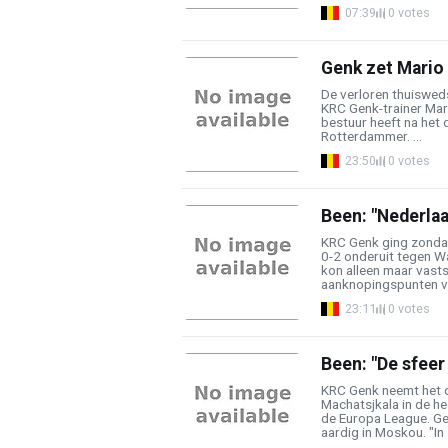
07:39
0 votes
Genk zet Mario
De verloren thuiswed
KRC Genk-trainer Ma
bestuur heeft na het
Rotterdammer. ...
23:50
0 votes
Been: "Nederlaa
KRC Genk ging zondag
0-2 onderuit tegen W
kon alleen maar vasts
aanknopingspunten vo
23:11
0 votes
Been: "De sfeer
KRC Genk neemt het 
Machatsjkala in de h
de Europa League. Ge
aardig in Moskou. "In 