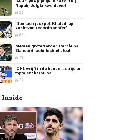
De Bruyne pijnlijk in de fout bij
Napoli, Jutgla kwelduivel
22
‘Dan toch jackpot: Khalaili op
zucht van recordtransfer’
62
Meteen grote zorgen Cercle na
Standard: achilleshiel bloot
43
‘OHL wrijft in de handen: strijd om
toptalent barst los’
29
 Inside