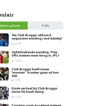
pulair
Meest gelezen
Polls
'Na Club Brugge-akkoord:
ongeziene wending rond Adedeji'
2048
Ophefmakende wending: Play-
Offs meteen weer terug in JPL?
1654
Club Brugge heeft nieuw
'monster': kranten gaan uit hun
dak
1392
Einde verhaal bij Club Brugge:
Union SG baalt stevig
1206
Courtois-soap escaleert meteen