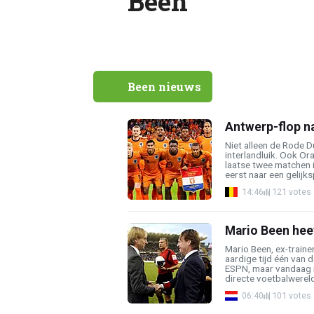
Been
Been nieuws
Antwerp-flop na
Niet alleen de Rode 
interlandluik. Ook Ora
laatse twee matchen i
eerst naar een gelijksp
14:46
121 votes
Mario Been hee
Mario Been, ex-traine
aardige tijd één van d
ESPN, maar vandaag r
directe voetbalwereld 
06:40
101 votes