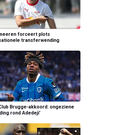
eeren forceert plots
ationele transferwending
Club Brugge-akkoord: ongeziene
ing rond Adedeji'