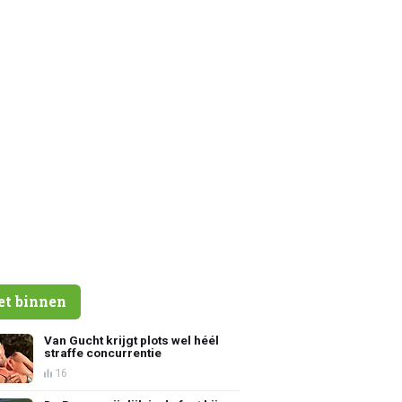
et binnen
Van Gucht krijgt plots wel héél
straffe concurrentie
16