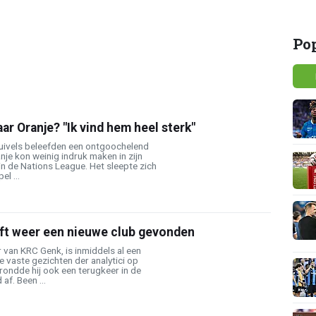
Po
ar Oranje? "Ik vind hem heel sterk"
Duivels beleefden een ontgoochelend
nje kon weinig indruk maken in zijn
n de Nations League. Het sleepte zich
el ...
ft weer een nieuwe club gevonden
r van KRC Genk, is inmiddels al een
e vaste gezichten der analytici op
ondde hij ook een terugkeer in de
af. Been ...