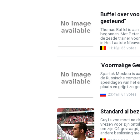
Buffel over voo
gesteund"
Thomas Buffel is aan 
begonnen. Met Peter M
de zesde trainer voo
in Het Laatste Nieuws 
11:13
66 votes
'Voormalige Gen
Spartak Moskou is aan
de Russische competi
speeldagen van het e
plaats en grijpt zo goe
23:49
61 votes
Standard al be
Guy Luzon moet na d
vrezen voor zijn onts
om zijn C4 gevraagd, 
andere beslissing mee