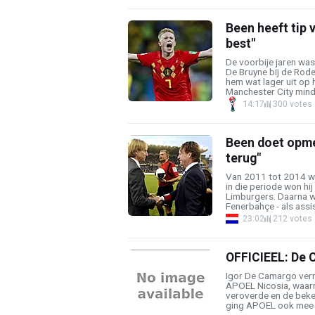
Been heeft tip 
best"
De voorbije jaren was
De Bruyne bij de Rod
hem wat lager uit op
Manchester City minder
14:17
300 votes
Been doet opmerk
terug"
Van 2011 tot 2014 wa
in die periode won hi
Limburgers. Daarna w
Fenerbahçe - als assist
23:02
212 votes
OFFICIEEL: De C
Igor De Camargo verr
APOEL Nicosia, waarme
veroverde en de beker
ging APOEL ook mee to