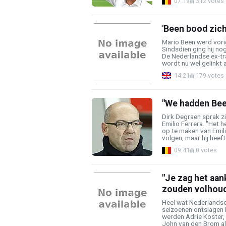
07:19
312 votes
'Been bood zich
Mario Been werd vori
Sindsdien ging hij nog
De Nederlandse ex-tr
wordt nu wel gelinkt a
14:21
179 votes
"We hadden Bee
Dirk Degraen sprak zi
Emilio Ferrera. "Het h
op te maken van Emili
volgen, maar hij heeft 
09:41
0 votes
"Je zag het aan
zouden volhou
Heel wat Nederlands
seizoenen ontslagen b
werden Adrie Koster,
John van den Brom al d