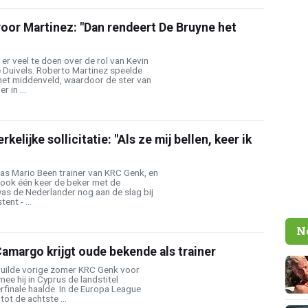
voor Martinez: "Dan rendeert De Bruyne het
 er veel te doen over de rol van Kevin
e Duivels. Roberto Martinez speelde
 het middenveld, waardoor de ster van
 in ...
elijke sollicitatie: "Als ze mij bellen, keer ik
s Mario Been trainer van KRC Genk, en
j ook één keer de beker met de
as de Nederlander nog aan de slag bij
ent - ...
N
amargo krijgt oude bekende als trainer
uilde vorige zomer KRC Genk voor
e hij in Cyprus de landstitel
finale haalde. In de Europa League
t de achtste ...