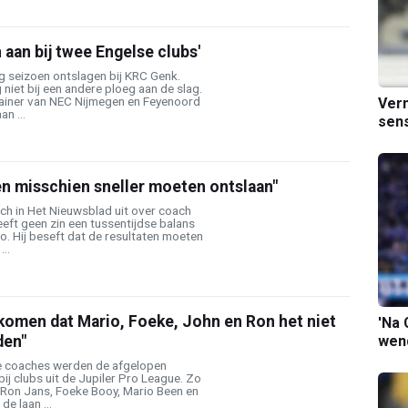
 aan bij twee Engelse clubs'
g seizoen ontslagen bij KRC Genk.
 niet bij een andere ploeg aan de slag.
ainer van NEC Nijmegen en Feyenoord
Verm
an ...
sens
n misschien sneller moeten ontslaan"
ch in Het Nieuwsblad uit over coach
eeft geen zin een tussentijdse balans
o. Hij beseft dat de resultaten moeten
...
komen dat Mario, Foeke, John en Ron het niet
'Na 
wend
den"
e coaches werden de afgelopen
ij clubs uit de Jupiler Pro League. Zo
 Ron Jans, Foeke Booy, Mario Been en
e laan ...