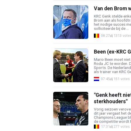
Van den Brom w
KRC Genk stelde enk
Brom aan als hoofdtra
het nodige succes me
solliciteerde bij de ...
08:27
1313 vote
Been (ex-KRC G
Mario Been moet niet
Roda JC te worden. Da
Sports. De Nederlande
als trainer van KRC Gen
07:45
151 votes
"Genk heeft nie
sterkhouders"
Vorig seizoen verove
dit jaar vergaat het 
Champions League ble
de competitie wordt h
17:31
277 votes