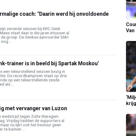
rmalige coach: "Daarin werd hij onvoldoende
Cour
zijn zevende seizoen bij KRC Genk
Van
aes staat daar in die jaren intussen al
r de groep. De Genkse aanvoerder blikt
nog ...
k-trainer is in beeld bij Spartak Moskou'
 een teleurstellend seizoen bezig in
tie. De recordkampioen staat op drie
inde op een teleurstellende zesde
d als ...
‘Mil
krij
zig met vervanger van Luzon
e wedstrijd tegen Zulte Waregem
lag. Vrijdag hadden de supporters al
maar nu lijkt ook het bestuur geen
r te kunnen ...