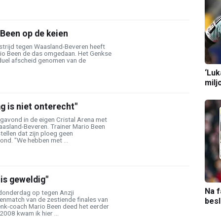
 Been op de keien
strijd tegen Waasland-Beveren heeft
rio Been de das omgedaan. Het Genkse
 duel afscheid genomen van de
‘Luk
milj
g is niet onterecht"
avond in de eigen Cristal Arena met
aasland-Beveren. Trainer Mario Been
tellen dat zijn ploeg geen
nd. "We hebben met ...
 is geweldig"
Na f
donderdag op tegen Anzji
eenmatch van de zestiende finales van
bes
nk-coach Mario Been deed het eerder
2008 kwam ik hier ...