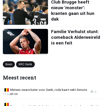
Club Brugge heeft
nieuw 'monster':
kranten gaan uit hun
dak
Familie Verhulst stunt:
comeback Alderweireld
is een feit
Been
KRC Genk
Meest recent
Meteen zware kater voor Genk, rode kaart nekt Simons
6
en co
17:56