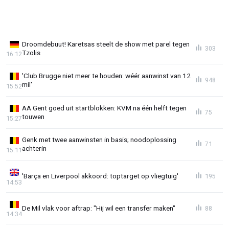
Droomdebuut! Karetsas steelt de show met parel tegen
303
Tzolis
16:12
'Club Brugge niet meer te houden: wéér aanwinst van 12
948
mil'
15:52
AA Gent goed uit startblokken: KVM na één helft tegen
75
touwen
15:27
Genk met twee aanwinsten in basis; noodoplossing
71
achterin
15:11
'Barça en Liverpool akkoord: toptarget op vliegtuig'
195
14:53
De Mil vlak voor aftrap: "Hij wil een transfer maken"
88
14:34