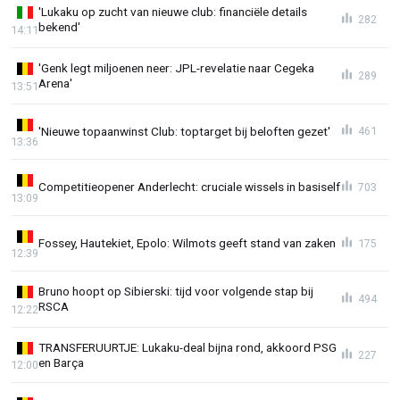
'Lukaku op zucht van nieuwe club: financiële details
282
bekend'
14:11
'Genk legt miljoenen neer: JPL-revelatie naar Cegeka
289
Arena'
13:51
'Nieuwe topaanwinst Club: toptarget bij beloften gezet'
461
13:36
Competitieopener Anderlecht: cruciale wissels in basiself
703
13:09
Fossey, Hautekiet, Epolo: Wilmots geeft stand van zaken
175
12:39
Bruno hoopt op Sibierski: tijd voor volgende stap bij
494
RSCA
12:22
TRANSFERUURTJE: Lukaku-deal bijna rond, akkoord PSG
227
en Barça
12:00