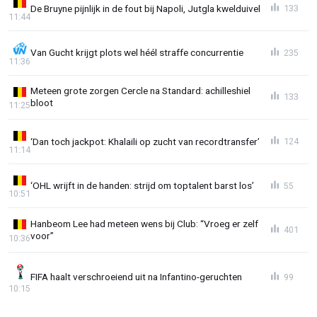
De Bruyne pijnlijk in de fout bij Napoli, Jutgla kwelduivel
133
11:44
Van Gucht krijgt plots wel héél straffe concurrentie
235
11:36
Meteen grote zorgen Cercle na Standard: achilleshiel
133
bloot
11:25
‘Dan toch jackpot: Khalaili op zucht van recordtransfer’
124
11:14
‘OHL wrijft in de handen: strijd om toptalent barst los’
55
10:51
Hanbeom Lee had meteen wens bij Club: “Vroeg er zelf
401
voor”
10:36
FIFA haalt verschroeiend uit na Infantino-geruchten
99
10:15