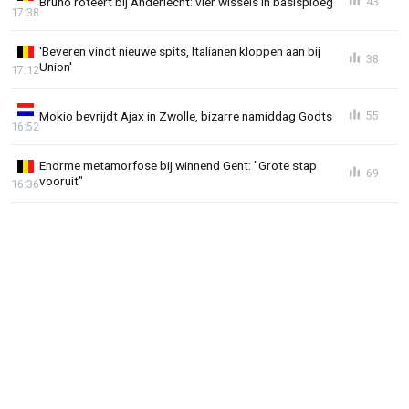
Bruno roteert bij Anderlecht: vier wissels in basisploeg
43
17:38
'Beveren vindt nieuwe spits, Italianen kloppen aan bij
38
Union'
17:12
Mokio bevrijdt Ajax in Zwolle, bizarre namiddag Godts
55
16:52
Enorme metamorfose bij winnend Gent: "Grote stap
69
vooruit"
16:36