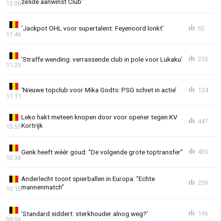
zesde aanwinst Club'
12:00
‘Jackpot OHL voor supertalent: Feyenoord lonkt’
55
11:46
‘Straffe wending: verrassende club in pole voor Lukaku’
225
11:25
‘Nieuwe topclub voor Mika Godts: PSG schiet in actie’
124
11:11
Leko hakt meteen knopen door voor opener tegen KV
447
Kortrijk
10:55
Genk heeft wéér goud: “De volgende grote toptransfer”
455
10:36
Anderlecht toont spierballen in Europa: “Echte
239
mannenmatch”
10:15
'Standard siddert: sterkhouder alnog weg?'
196
09:56