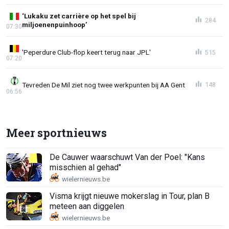
‘Lukaku zet carrière op het spel bij
284
miljoenenpuinhoop’
07:30
'Peperdure Club-flop keert terug naar JPL'
515
07:20
Tevreden De Mil ziet nog twee werkpunten bij AA Gent
148
06:56
Meer sportnieuws
De Cauwer waarschuwt Van der Poel: "Kans
misschien al gehad"
Visma krijgt nieuwe mokerslag in Tour, plan B
meteen aan diggelen