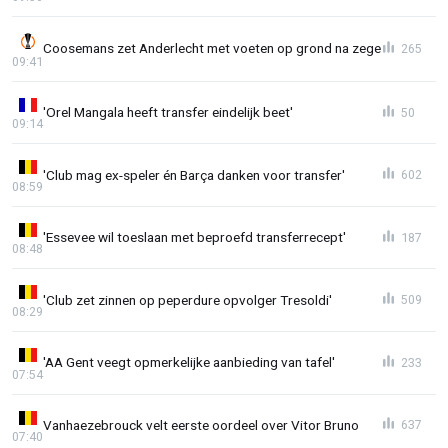
Coosemans zet Anderlecht met voeten op grond na zege
265
09:41
'Orel Mangala heeft transfer eindelijk beet'
50
09:14
'Club mag ex-speler én Barça danken voor transfer'
602
08:59
'Essevee wil toeslaan met beproefd transferrecept'
187
08:48
'Club zet zinnen op peperdure opvolger Tresoldi'
509
08:29
'AA Gent veegt opmerkelijke aanbieding van tafel'
233
07:54
Vanhaezebrouck velt eerste oordeel over Vitor Bruno
637
07:40