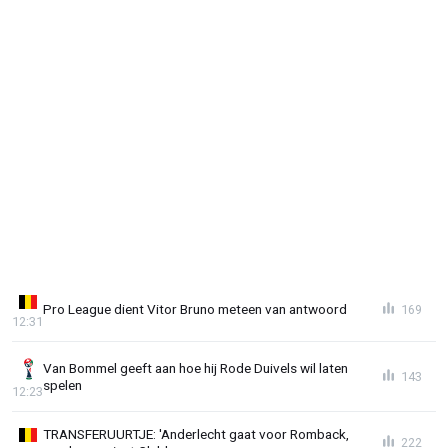
Pro League dient Vitor Bruno meteen van antwoord
169
12:31
Van Bommel geeft aan hoe hij Rode Duivels wil laten
143
spelen
12:23
TRANSFERUURTJE: 'Anderlecht gaat voor Romback,
222