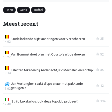
Been
Genk
Buffel
Meest recent
'Oude bekende blijft aandringen voor Verschaeren'
25
14:02
Van Bommel doet plan met Courtois uit de doeken
52
13:27
Talenten tekenen bij Anderlecht, KV Mechelen en Kortrijk
35
13:14
Jan Vertonghen raakt diepe snaar met pakkende
12
getuigenis
13:02
'Strijd Lukaku los: ook deze topclub probeert'
134
12:48