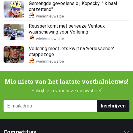
Gemengde gevoelens bij Kopecky: "Ik baal
ontzettend"
Reusser komt met serieuze Ventoux-
waarschuwing voor Vollering
Vollering moet iets kwijt na 'verlossende'
etappezege
Mis niets van het laatste voetbalnieuws!
Schrijf je in voor onze nieuwsbrief
Inschrijven
Competities