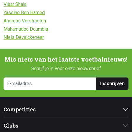
Visar Shala
Yassine Ben Hamed
Andreas Verstraeten
Mahamadou Doumbia
Niels Devalckeneer
Mis niets van het laatste voetbalnieuws!
Schrijf je in voor onze nieuwsbrief
Inschrijven
Competities
Clubs