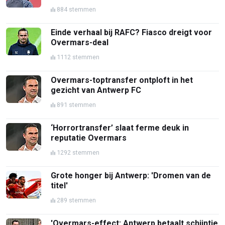
884 stemmen
Einde verhaal bij RAFC? Fiasco dreigt voor
Overmars-deal
1112 stemmen
Overmars-toptransfer ontploft in het
gezicht van Antwerp FC
891 stemmen
‘Horrortransfer’ slaat ferme deuk in
reputatie Overmars
1292 stemmen
Grote honger bij Antwerp: 'Dromen van de
titel'
289 stemmen
'Overmars-effect: Antwerp betaalt schijntje