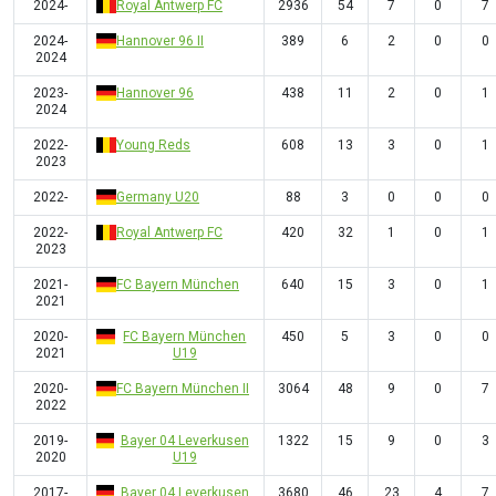
2024-
Royal Antwerp FC
2936
54
7
0
7
2024-
Hannover 96 II
389
6
2
0
0
2024
2023-
Hannover 96
438
11
2
0
1
2024
2022-
Young Reds
608
13
3
0
1
2023
2022-
Germany U20
88
3
0
0
0
2022-
Royal Antwerp FC
420
32
1
0
1
2023
2021-
FC Bayern München
640
15
3
0
1
2021
2020-
FC Bayern München
450
5
3
0
0
2021
U19
2020-
FC Bayern München II
3064
48
9
0
7
2022
2019-
Bayer 04 Leverkusen
1322
15
9
0
3
2020
U19
2017-
Bayer 04 Leverkusen
3680
46
23
4
7