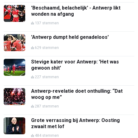
'Beschaamd, belachelijk' - Antwerp likt
wonden na afgang
137 stemmen
'Antwerp dumpt held genadeloos'
629 stemmen
Stevige kater voor Antwerp: 'Het was
gewoon shit'
227 stemmen
Antwerp-revelatie doet onthulling: “Dat
woog op me”
287 stemmen
Grote verrassing bij Antwerp: Oosting
zwaait met lof
484 stemmen