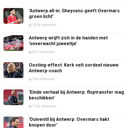
'Antwerp all-in: Gheysens geeft Overmars
groen licht'
1018 stemmen
Antwerp wrijft zich in de handen met
‘onverwacht juweeltje’
827 stemmen
Oosting-effect: Kerk velt oordeel nieuwe
Antwerp-coach
768 stemmen
'Einde verhaal bij Antwerp: floptransfer mag
beschikken'
1166 stemmen
'Duiventil bij Antwerp: Overmars hakt
knopen door'