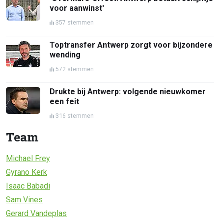
voor aanwinst'
357 stemmen
Toptransfer Antwerp zorgt voor bijzondere
wending
572 stemmen
Drukte bij Antwerp: volgende nieuwkomer
een feit
316 stemmen
Team
Michael Frey
Gyrano Kerk
Isaac Babadi
Sam Vines
Gerard Vandeplas