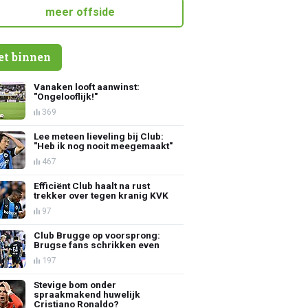
meer offside
et binnen
Vanaken looft aanwinst:
"Ongelooflijk!"
369
Lee meteen lieveling bij Club:
"Heb ik nog nooit meegemaakt"
467
Efficiënt Club haalt na rust
trekker over tegen kranig KVK
97
Club Brugge op voorsprong:
Brugse fans schrikken even
197
Stevige bom onder
spraakmakend huwelijk
Cristiano Ronaldo?