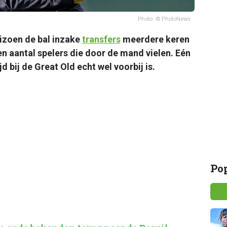
Photo: © PhotoNews
izoen de bal inzake
transfers
meerdere keren
en aantal spelers die door de mand vielen. Eén
jd bij de Great Old echt wel voorbij is.
Po