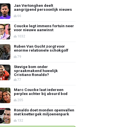
Jan Vertonghen deelt
aangrijpend persoonlijk nieuws
66
Coucke legt immens fortuin neer
voor nieuwe aanwinst
1032
Ruben Van Gucht zorgt voor
enorme relationele schokgolf
79
Stevige bom onder
spraakmakend huwelijk
Cristiano Ronaldo?
77
Marc Coucke laat iedereen
perplex achter bij absurd bod
205
Ronaldo doet monden openvallen
met knettergek miljoenenpark
132