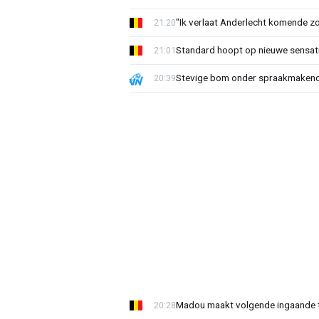
"Ik verlaat Anderlecht komende zo
21:20
Standard hoopt op nieuwe sensati
21:01
Stevige bom onder spraakmakend 
20:39
Madou maakt volgende ingaande t
20:28