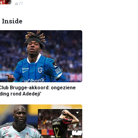
77
 Inside
Club Brugge-akkoord: ongeziene
ing rond Adedeji'