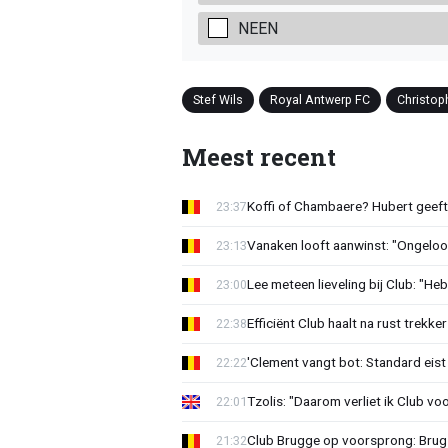
NEEN
Stef Wils
Royal Antwerp FC
Christop
Meest recent
Koffi of Chambaere? Hubert geeft 
23:37
Vanaken looft aanwinst: "Ongeloofl
23:13
Lee meteen lieveling bij Club: "H
23:00
Efficiënt Club haalt na rust trekk
22:38
'Clement vangt bot: Standard eist 
22:22
Tzolis: "Daarom verliet ik Club vo
22:01
Club Brugge op voorsprong: Brug
21:32