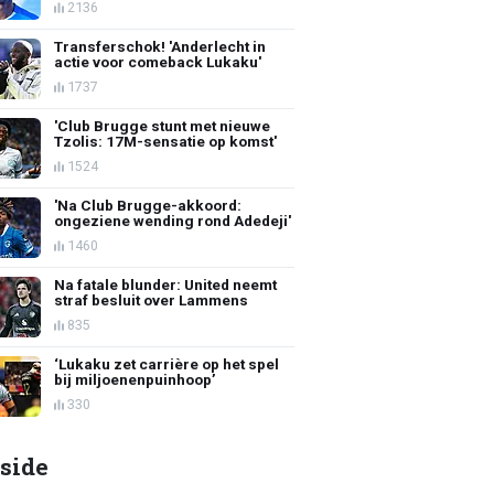
2136
Transferschok! 'Anderlecht in
actie voor comeback Lukaku'
1737
'Club Brugge stunt met nieuwe
Tzolis: 17M-sensatie op komst'
1524
'Na Club Brugge-akkoord:
ongeziene wending rond Adedeji'
1460
Na fatale blunder: United neemt
straf besluit over Lammens
835
‘Lukaku zet carrière op het spel
bij miljoenenpuinhoop’
330
side