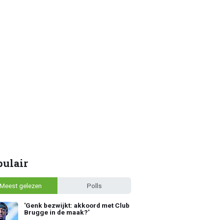
pulair
Meest gelezen
Polls
'Genk bezwijkt: akkoord met Club
Brugge in de maak?'