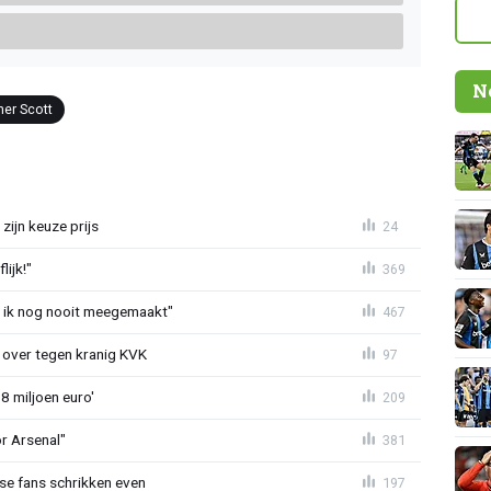
N
her Scott
zijn keuze prijs
24
ijk!"
369
eb ik nog nooit meegemaakt"
467
er over tegen kranig KVK
97
8 miljoen euro'
209
or Arsenal"
381
se fans schrikken even
197