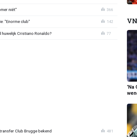
mer niét"
366
VN
e: "Enorme club"
142
huwelijk Cristiano Ronaldo?
77
'Na 
wend
ransfer Club Brugge bekend
481