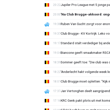
Jupiler Pro League met 5 jonge p
20:22
'Na Club Brugge-akkoord: onge
20:00
Ruben Van Gucht zorgt voor enorm
19:38
Club Brugge - KV Kortrijk: Leko v
19:37
Standard stalt verdediger bij ande
19:17
Biancone geeft smaakmaker RSCA r
19:04
Sommer geeft toe: “Die club was 
18:39
'Anderlecht hakt volgende week k
18:22
Club Brugge moet opletten: "Kijk 
18:01
Jan Vertonghen deelt aangrijpend
17:37
KRC Genk pakt plots uit met koms
17:16