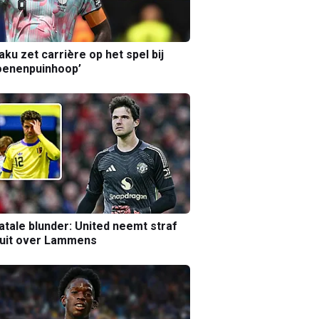
aku zet carrière op het spel bij
oenenpuinhoop’
atale blunder: United neemt straf
luit over Lammens