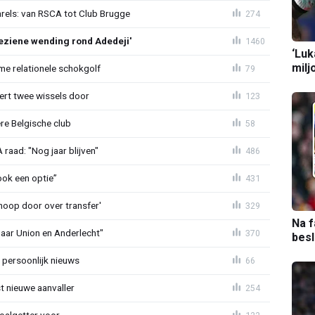
arels: van RSCA tot Club Brugge
274
ziene wending rond Adedeji'
1460
‘Luk
milj
e relationele schokgolf
79
oert twee wissels door
123
re Belgische club
58
aad: "Nog jaar blijven"
486
ook een optie”
431
noop door over transfer'
329
Na f
naar Union en Anderlecht"
370
bes
 persoonlijk nieuws
66
t nieuwe aanvaller
254