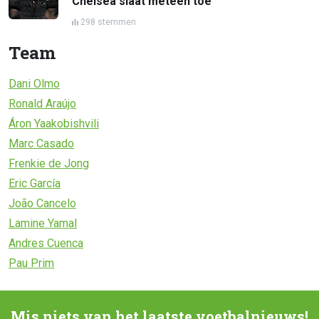
Chelsea slaat meteen toe
298 stemmen
Team
Dani Olmo
Ronald Araújo
Áron Yaakobishvili
Marc Casado
Frenkie de Jong
Eric García
João Cancelo
Lamine Yamal
Andres Cuenca
Pau Prim
Mis niets van het laatste voetbalnieuws!