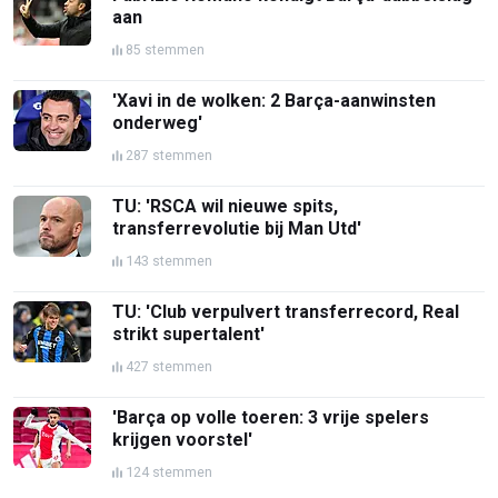
aan
85 stemmen
'Xavi in de wolken: 2 Barça-aanwinsten
onderweg'
287 stemmen
TU: 'RSCA wil nieuwe spits,
transferrevolutie bij Man Utd'
143 stemmen
TU: 'Club verpulvert transferrecord, Real
strikt supertalent'
427 stemmen
'Barça op volle toeren: 3 vrije spelers
krijgen voorstel'
124 stemmen