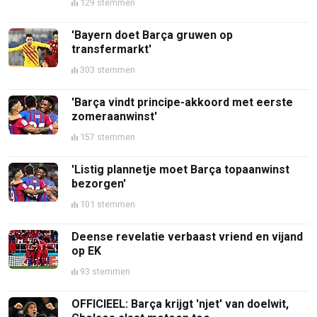
129 stemmen
'Bayern doet Barça gruwen op
transfermarkt'
303 stemmen
'Barça vindt principe-akkoord met eerste
zomeraanwinst'
157 stemmen
'Listig plannetje moet Barça topaanwinst
bezorgen'
101 stemmen
Deense revelatie verbaast vriend en vijand
op EK
93 stemmen
OFFICIEEL: Barça krijgt 'njet' van doelwit,