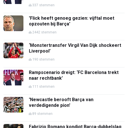
337 stemmen
'Flick heeft genoeg gezien: vijftal moet
opzouten bij Barça'
2442 stemmen
‘Monstertransfer Virgil Van Dijk shockeert
Liverpool’
190 stemmen
Rampscenario dreigt: ‘FC Barcelona trekt
naar rechtbank’
111 stemmen
'Newcastle berooft Barça van
verdedigende pion'
89 stemmen
Fabrizio Romano kondigt Barça-dubbelslag