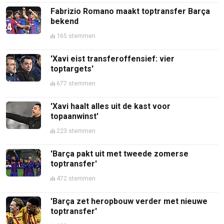
Fabrizio Romano maakt toptransfer Barça
bekend
165 stemmen
'Xavi eist transferoffensief: vier
toptargets'
677 stemmen
'Xavi haalt alles uit de kast voor
topaanwinst'
223 stemmen
'Barça pakt uit met tweede zomerse
toptransfer'
472 stemmen
'Barça zet heropbouw verder met nieuwe
toptransfer'