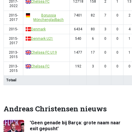
2017-
Chelsea FC
12718
158
2
1
13
2022
2015-
Borussia
7401
82
7
0
2
2017
Mönchengladbach
2015-
Denmark
6434
80
3
0
4
2015-
Denmark U21
540
6
0
0
1
2017
2013-
Chelsea FC U19
1477
17
0
0
1
2015
2013-
Chelsea FC
192
3
0
0
0
2015
Totaal
Andreas Christensen nieuws
'Geen genade bij Barça: grote naam naar
exit gepusht'