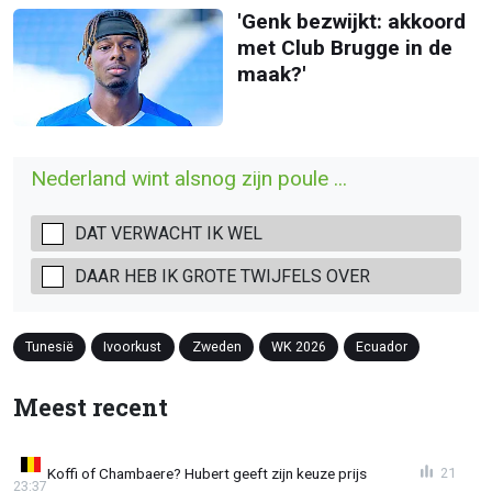
'Genk bezwijkt: akkoord
met Club Brugge in de
maak?'
Nederland wint alsnog zijn poule ...
DAT VERWACHT IK WEL
DAAR HEB IK GROTE TWIJFELS OVER
Tunesië
Ivoorkust
Zweden
WK 2026
Ecuador
Meest recent
Koffi of Chambaere? Hubert geeft zijn keuze prijs
21
23:37