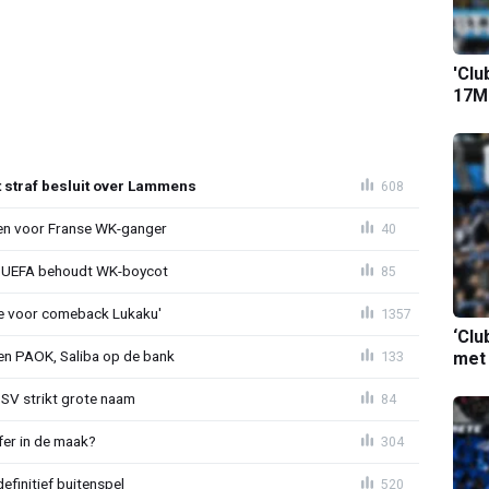
'Clu
17M-
t straf besluit over Lammens
608
oen voor Franse WK-ganger
40
ld: UEFA behoudt WK-boycot
85
tie voor comeback Lukaku'
1357
‘Clu
gen PAOK, Saliba op de bank
133
met
PSV strikt grote naam
84
fer in de maak?
304
definitief buitenspel
520