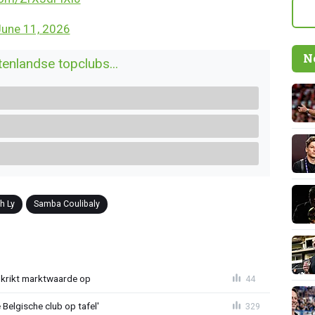
une 11, 2026
N
tenlandse topclubs...
ah Ly
Samba Coulibaly
krikt marktwaarde op
44
Belgische club op tafel'
329