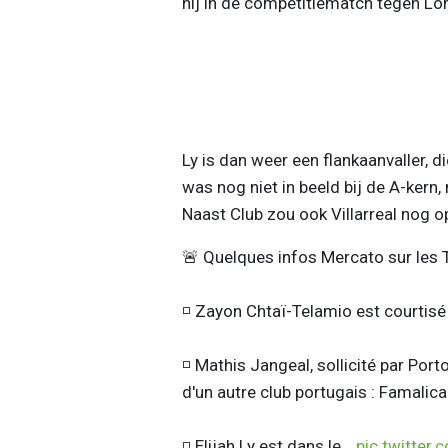
hij in de competitiematch tegen Lor
Ly is dan weer een flankaanvaller, d
was nog niet in beeld bij de A-kern
Naast Club zou ook Villarreal nog op
🚨 Quelques infos Mercato sur les Ti
◽ Zayon Chtaï-Telamio est courtisé
◽ Mathis Jangeal, sollicité par Porto
d'un autre club portugais : Famalic
◽ Elijah Ly est dans le…
pic.twitter