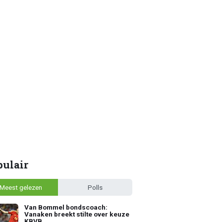
pulair
Meest gelezen
Polls
Van Bommel bondscoach:
Vanaken breekt stilte over keuze
KBVB