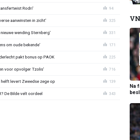
ransfertwist Rodri'
94
VN
erse aanwinsten in zicht'
325
 nieuwe wending Sternberg'
331
ens om oude bekende'
171
nderlecht pakt bonus op PAOK
225
en voor opvolger Tzolis'
716
e helft levert Zweedse zege op
139
Na f
bes
 De Bilde velt oordeel
343