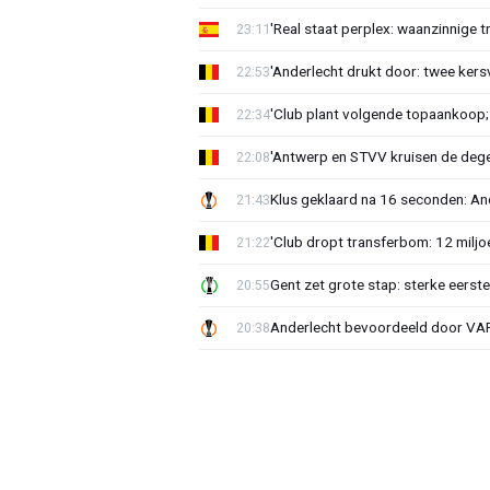
'Real staat perplex: waanzinnige t
23:11
'Anderlecht drukt door: twee kersv
22:53
'Club plant volgende topaankoop;
22:34
'Antwerp en STVV kruisen de deg
22:08
Klus geklaard na 16 seconden: A
21:43
'Club dropt transferbom: 12 miljo
21:22
Gent zet grote stap: sterke eerst
20:55
Anderlecht bevoordeeld door VAR?
20:38