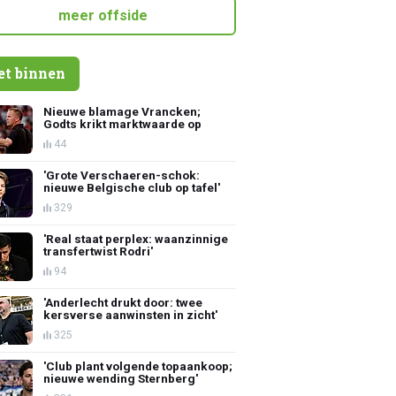
meer offside
et binnen
Nieuwe blamage Vrancken;
Godts krikt marktwaarde op
44
'Grote Verschaeren-schok:
nieuwe Belgische club op tafel'
329
'Real staat perplex: waanzinnige
transfertwist Rodri'
94
'Anderlecht drukt door: twee
kersverse aanwinsten in zicht'
325
'Club plant volgende topaankoop;
nieuwe wending Sternberg'