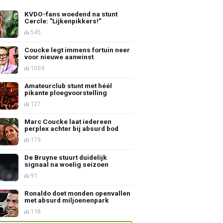
KVDO-fans woedend na stunt
Cercle: "Lijkenpikkers!"
545
Coucke legt immens fortuin neer
voor nieuwe aanwinst
1004
Amateurclub stunt met héél
pikante ploegvoorstelling
127
Marc Coucke laat iedereen
perplex achter bij absurd bod
179
De Bruyne stuurt duidelijk
signaal na woelig seizoen
91
Ronaldo doet monden openvallen
met absurd miljoenenpark
118