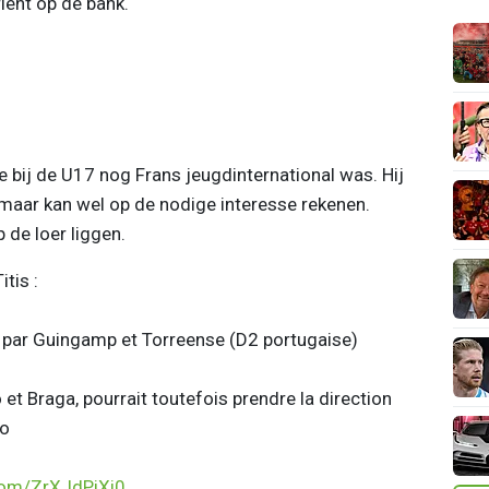
ient op de bank.
ie bij de U17 nog Frans jeugdinternational was. Hij
, maar kan wel op de nodige interesse rekenen.
 de loer liggen.
tis :
 par Guingamp et Torreense (D2 portugaise)
 et Braga, pourrait toutefois prendre la direction
ao
.com/ZrXJdPiXi0