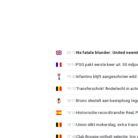
Na fatale blunder: United neem
20:10
PSG pakt eerste keer uit: 50 milj
19:54
Infantino blijft aangeschoten wi
19:42
Transferschok! 'Anderlecht in ac
19:13
Bruno sleutelt aan basisploeg te
18:51
Historische recordtransfer Real; 
18:36
Union slikt mokerslag: extra trans
18:10
Club Brugge onthult selectie: trio 
17:48