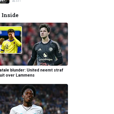
331
 Inside
atale blunder: United neemt straf
luit over Lammens