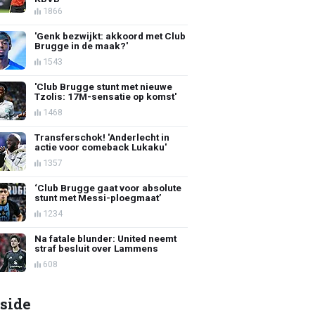
1866
'Genk bezwijkt: akkoord met Club
Brugge in de maak?'
1543
'Club Brugge stunt met nieuwe
Tzolis: 17M-sensatie op komst'
1468
Transferschok! 'Anderlecht in
actie voor comeback Lukaku'
1357
‘Club Brugge gaat voor absolute
stunt met Messi-ploegmaat’
1234
Na fatale blunder: United neemt
straf besluit over Lammens
608
side