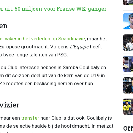
er uit: 50 miljoen voor Franse WK-ganger
pen
wel vaker in het verleden op Scandinavië
, maar het
n Europese grootmacht. Volgens
L'Equipe
heeft
op twee jonge talenten van PSG.
ou Club interesse hebben in Samba Coulibaly en
n dit seizoen deel uit van de kern van de U19 in
t. Ze moeten een beslissing nemen over hun
vizier
, maar een
transfer
naar Club is dat ook. Coulibaly is
ens de selectie haalde bij de hoofdmacht. In mei zat
Off