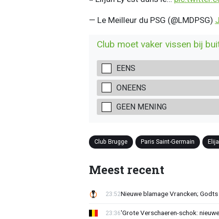
— Le Meilleur du PSG (@LMDPSG)
J
Club moet vaker vissen bij bui
EENS
ONEENS
GEEN MENING
Club Brugge
Paris Saint-Germain
Elij
Meest recent
Nieuwe blamage Vrancken; Godts 
23:52
'Grote Verschaeren-schok: nieuwe 
23:36