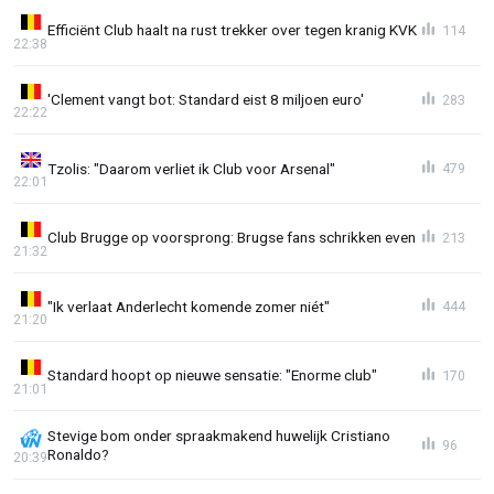
Efficiënt Club haalt na rust trekker over tegen kranig KVK
114
22:38
'Clement vangt bot: Standard eist 8 miljoen euro'
283
22:22
Tzolis: "Daarom verliet ik Club voor Arsenal"
479
22:01
Club Brugge op voorsprong: Brugse fans schrikken even
213
21:32
"Ik verlaat Anderlecht komende zomer niét"
444
21:20
Standard hoopt op nieuwe sensatie: "Enorme club"
170
21:01
Stevige bom onder spraakmakend huwelijk Cristiano
96
Ronaldo?
20:39