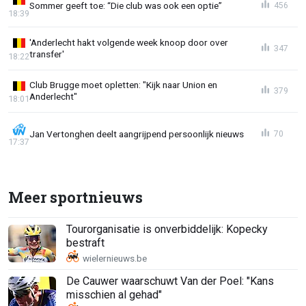
Sommer geeft toe: “Die club was ook een optie”
456
18:39
'Anderlecht hakt volgende week knoop door over
347
transfer'
18:22
Club Brugge moet opletten: "Kijk naar Union en
379
Anderlecht"
18:01
Jan Vertonghen deelt aangrijpend persoonlijk nieuws
70
17:37
Meer sportnieuws
Tourorganisatie is onverbiddelijk: Kopecky
bestraft
De Cauwer waarschuwt Van der Poel: "Kans
misschien al gehad"