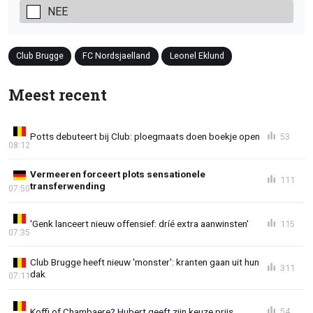
NEE
Club Brugge
FC Nordsjaelland
Leonel Eklund
Meest recent
Potts debuteert bij Club: ploegmaats doen boekje open
53
08:12
Vermeeren forceert plots sensationele
111
transferwending
07:50
'Genk lanceert nieuw offensief: dríé extra aanwinsten'
115
07:35
Club Brugge heeft nieuw 'monster': kranten gaan uit hun
311
dak
07:11
Koffi of Chambaere? Hubert geeft zijn keuze prijs
54