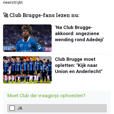
neerstrijkt.
🚀 Club Brugge-fans lezen nu:
'Na Club Brugge-
akkoord: ongeziene
wending rond Adedeji'
Club Brugge moet
opletten: "Kijk naar
Union en Anderlecht"
Moet Club die vraagprijs ophoesten?
JA