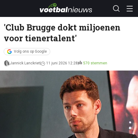
'Club Brugge dokt miljoenen
voor tienertalent'
Volg ons op Google
Jannick Lanckriet
11 juni 2026 12:28
570 stemmen