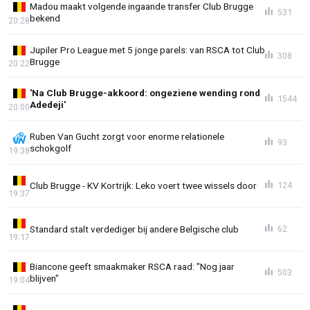
Madou maakt volgende ingaande transfer Club Brugge
531
bekend
20:28
Jupiler Pro League met 5 jonge parels: van RSCA tot Club
308
Brugge
20:22
'Na Club Brugge-akkoord: ongeziene wending rond
1544
Adedeji'
20:00
Ruben Van Gucht zorgt voor enorme relationele
93
schokgolf
19:38
Club Brugge - KV Kortrijk: Leko voert twee wissels door
124
19:37
Standard stalt verdediger bij andere Belgische club
62
19:17
Biancone geeft smaakmaker RSCA raad: "Nog jaar
503
blijven"
19:04