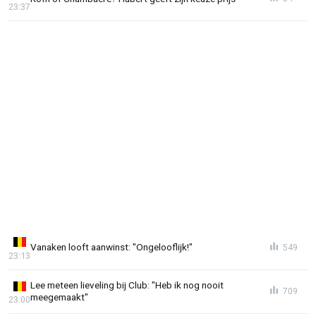
23:37
Vanaken looft aanwinst: "Ongelooflijk!"
549
23:13
Lee meteen lieveling bij Club: "Heb ik nog nooit
709
meegemaakt"
23:00