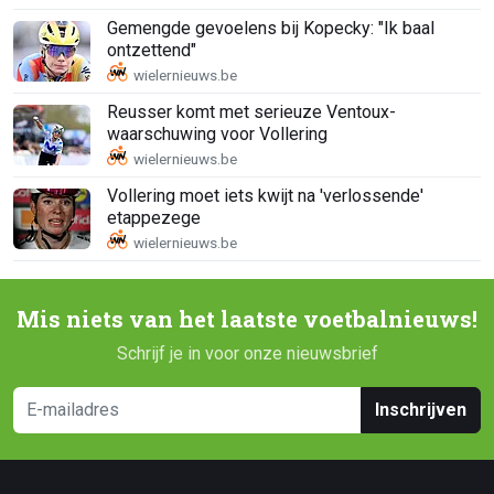
Gemengde gevoelens bij Kopecky: "Ik baal
ontzettend"
Reusser komt met serieuze Ventoux-
waarschuwing voor Vollering
Vollering moet iets kwijt na 'verlossende'
etappezege
Mis niets van het laatste voetbalnieuws!
Schrijf je in voor onze nieuwsbrief
Inschrijven