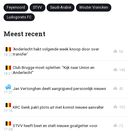
Feyenoord
STVV
Saudi-Arabië
Wouter Vrancken
Ludogorets FC
Meest recent
'Anderlecht hakt volgende week knoop door over
50
transfer'
18:22
Club Brugge moet opletten: "Kijk naar Union en
145
Anderlecht"
18:01
Jan Vertonghen deelt aangrijpend persoonlijk nieuws
43
17:37
KRC Genk pakt plots uit met komst nieuwe aanvaller
102
17:16
STVV heeft beet en stelt nieuwe goalgetter voor
72
17:08