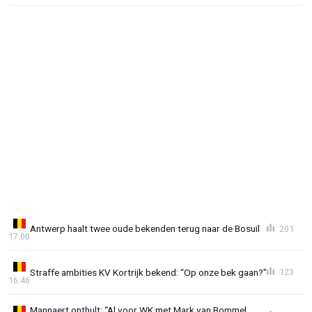
Antwerp haalt twee oude bekenden terug naar de Bosuil
201
17:00
Straffe ambities KV Kortrijk bekend: “Op onze bek gaan?”
123
16:46
Mannaert onthult: “Al voor WK met Mark van Bommel