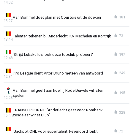
14:02
Van Bommel doet plan met Courtois uit de doeken
181
13:27
Talenten tekenen bij Anderlecht, KV Mechelen en Kortrijk
73
13:14
'Strijd Lukaku los: ook deze topclub probeert'
197
12:48
Pro League dient Vitor Bruno meteen van antwoord
249
12:31
Van Bommel geeft aan hoe hij Rode Duivels wil laten
195
spelen
12:23
TRANSFERUURTJE: 'Anderlecht gaat voor Romback,
328
zesde aanwinst Club'
12:00
‘Jackpot OHL voor supertalent: Feyenoord lonkt’
72