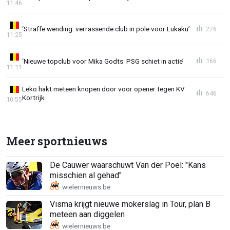
11:46
‘Straffe wending: verrassende club in pole voor Lukaku’
276
11:25
‘Nieuwe topclub voor Mika Godts: PSG schiet in actie’
166
11:11
Leko hakt meteen knopen door voor opener tegen KV
646
Kortrijk
10:55
Meer sportnieuws
De Cauwer waarschuwt Van der Poel: "Kans
misschien al gehad"
Visma krijgt nieuwe mokerslag in Tour, plan B
meteen aan diggelen