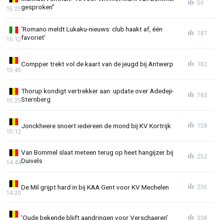
50
gesproken”
16:25
‘Romano meldt Lukaku-nieuws: club haakt af, één
187
favoriet’
16:12
Compper trekt vol de kaart van de jeugd bij Antwerp
182
15:45
Thorup kondigt vertrekker aan: update over Adedeji-
783
Sternberg
15:25
Jonckheere snoert iedereen de mond bij KV Kortrijk
158
15:12
Van Bommel slaat meteen terug op heet hangijzer bij
252
Duivels
14:44
De Mil grijpt hard in bij KAA Gent voor KV Mechelen
236
14:20
'Oude bekende blijft aandringen voor Verschaeren'
338