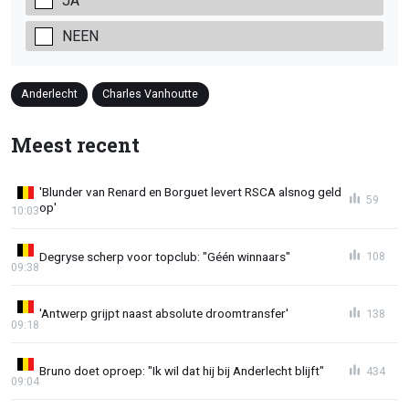
JA
NEEN
Anderlecht
Charles Vanhoutte
Meest recent
'Blunder van Renard en Borguet levert RSCA alsnog geld
59
op'
10:03
Degryse scherp voor topclub: "Géén winnaars"
108
09:38
'Antwerp grijpt naast absolute droomtransfer'
138
09:18
Bruno doet oproep: "Ik wil dat hij bij Anderlecht blijft"
434
09:04