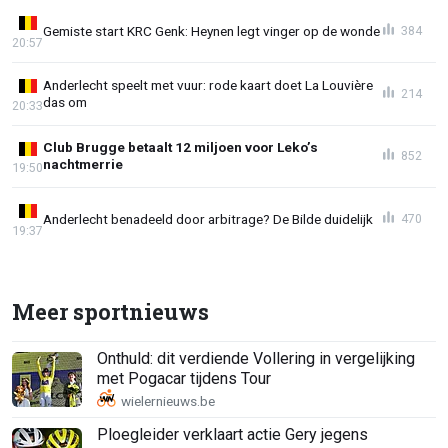
Gemiste start KRC Genk: Heynen legt vinger op de wonde
384
20:57
Anderlecht speelt met vuur: rode kaart doet La Louvière
214
das om
20:33
Club Brugge betaalt 12 miljoen voor Leko’s
852
nachtmerrie
19:50
Anderlecht benadeeld door arbitrage? De Bilde duidelijk
470
19:37
Meer sportnieuws
Onthuld: dit verdiende Vollering in vergelijking
met Pogacar tijdens Tour
Ploegleider verklaart actie Gery jegens