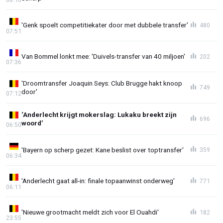
'Genk spoelt competitiekater door met dubbele transfer'
480
07:51
Van Bommel lonkt mee: 'Duivels-transfer van 40 miljoen'
202
07:36
'Droomtransfer Joaquin Seys: Club Brugge hakt knoop
749
door'
07:12
‘Anderlecht krijgt mokerslag: Lukaku breekt zijn
696
woord’
06:50
'Bayern op scherp gezet: Kane beslist over toptransfer'
359
06:34
'Anderlecht gaat all-in: finale topaanwinst onderweg'
771
06:11
'Nieuwe grootmacht meldt zich voor El Ouahdi'
182
23:55