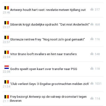
Antwerp houdt hart vast: revelatie meteen tijdlang out
317
23:46
Sibierski krijgt duidelijke opdracht: "Dat mist Anderlecht"
468
23:27
Glorieuze rentree Frey: "Nog nooit zo'n goal gemaakt"
116
22:57
Vitor Bruno looft invallers en hint naar transfers
548
22:34
Godts speelt open kaart over transfer naar PSG
118
22:08
'Club verliest Seys: 3 Engelse grootmachten melden zich'
1031
21:54
Frey bezorgt Antwerp op de valreep droomstart tegen
114
Beveren
21:11