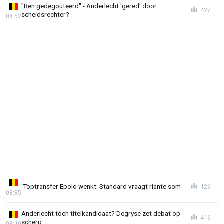
"Ben gedegouteerd" - Anderlecht 'gered' door
427
scheidsrechter?
08:52
'Toptransfer Epolo wenkt: Standard vraagt riante som'
126
08:35
Anderlecht tóch titelkandidaat? Degryse zet debat op
416
scherp
08:10