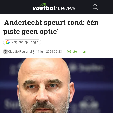
'Anderlecht speurt rond: één
piste geen optie'
Volg ons op Google
Claudio Reulens
11 juni 2026 06:23
469 stemmen