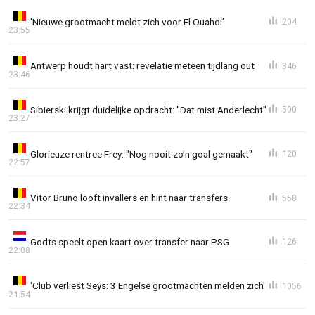
'Nieuwe grootmacht meldt zich voor El Ouahdi'
204
23:55
Antwerp houdt hart vast: revelatie meteen tijdlang out
346
23:46
Sibierski krijgt duidelijke opdracht: "Dat mist Anderlecht"
500
23:27
Glorieuze rentree Frey: "Nog nooit zo'n goal gemaakt"
120
22:57
Vitor Bruno looft invallers en hint naar transfers
558
22:34
Godts speelt open kaart over transfer naar PSG
126
22:08
'Club verliest Seys: 3 Engelse grootmachten melden zich'
1056
21:54