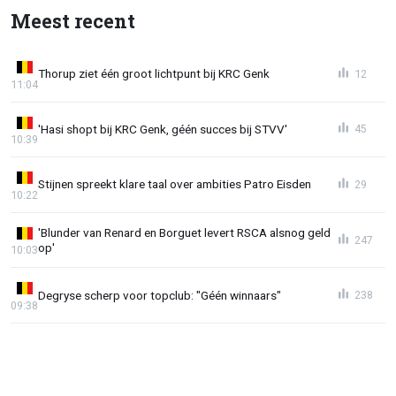
Meest recent
Thorup ziet één groot lichtpunt bij KRC Genk
12
11:04
'Hasi shopt bij KRC Genk, géén succes bij STVV'
45
10:39
Stijnen spreekt klare taal over ambities Patro Eisden
29
10:22
'Blunder van Renard en Borguet levert RSCA alsnog geld
247
op'
10:03
Degryse scherp voor topclub: "Géén winnaars"
238
09:38