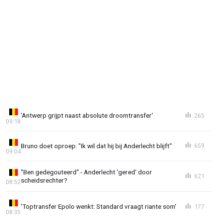
'Antwerp grijpt naast absolute droomtransfer'
265
09:18
Bruno doet oproep: "Ik wil dat hij bij Anderlecht blijft"
659
09:04
"Ben gedegouteerd" - Anderlecht 'gered' door
621
scheidsrechter?
08:52
'Toptransfer Epolo wenkt: Standard vraagt riante som'
177
08:35