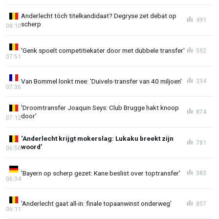
Anderlecht tóch titelkandidaat? Degryse zet debat op
491
scherp
08:10
'Genk spoelt competitiekater door met dubbele transfer'
592
07:51
Van Bommel lonkt mee: 'Duivels-transfer van 40 miljoen'
234
07:36
'Droomtransfer Joaquin Seys: Club Brugge hakt knoop
874
door'
07:12
‘Anderlecht krijgt mokerslag: Lukaku breekt zijn
781
woord’
06:50
'Bayern op scherp gezet: Kane beslist over toptransfer'
383
06:34
'Anderlecht gaat all-in: finale topaanwinst onderweg'
857
06:11