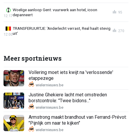
Woelige aanloop Gent: vuurwerk aan hotel, icoon
95
depanneert
12:17
TRANSFERUURTJE: 'Anderlecht verrast, Real haalt stevig
270
uit'
12:00
Meer sportnieuws
Vollering moet iets kwijt na 'verlossende'
etappezege
Justine Ghekiere lacht met omstreden
borstcontrole: "Twee bidons..."
Armstrong maakt brandhout van Ferrand-Prévot:
"Pijnlijk om naar te kijken"