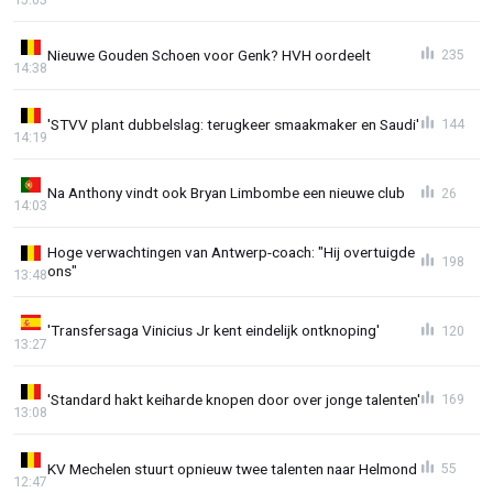
Nieuwe Gouden Schoen voor Genk? HVH oordeelt
235
14:38
'STVV plant dubbelslag: terugkeer smaakmaker en Saudi'
144
14:19
Na Anthony vindt ook Bryan Limbombe een nieuwe club
26
14:03
Hoge verwachtingen van Antwerp-coach: "Hij overtuigde
198
ons"
13:48
'Transfersaga Vinicius Jr kent eindelijk ontknoping'
120
13:27
'Standard hakt keiharde knopen door over jonge talenten'
169
13:08
KV Mechelen stuurt opnieuw twee talenten naar Helmond
55
12:47