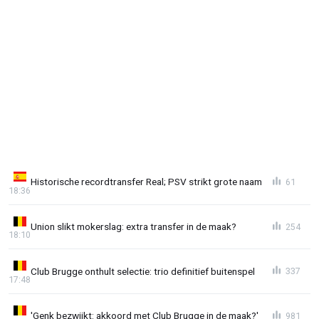
Historische recordtransfer Real; PSV strikt grote naam
61
18:36
Union slikt mokerslag: extra transfer in de maak?
254
18:10
Club Brugge onthult selectie: trio definitief buitenspel
337
17:48
'Genk bezwijkt: akkoord met Club Brugge in de maak?'
981