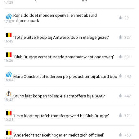
17:29
Ronaldo doet monden openvallen met absurd
99
miljoenenpark
17:07
'Totale uitverkoop bij Antwerp: duo in etalage gezet'
327
16:45
'Club Brugge verrast: zesde zomeraanwinst onderweg'
801
16:26
Marc Coucke laat iedereen perplex achter bij absurd bod
143
16:04
Bruno laat koppen rollen: 4 slachtoffers bij RSCA?
447
15:42
'Leko klopt op tafel: transfergeweld bij Club Brugge'
721
15:21
'Anderlecht schakelt hoger en meldt zich officieel'
763
15:03