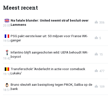
Meest recent
Na fatale blunder: United neemt straf besluit over
306
Lammens
20:05
PSG pakt eerste keer uit: 50 miljoen voor Franse WK-
5
ganger
19:54
Infantino blijft aangeschoten wild: UEFA behoudt WK-
15
boycot
19:42
Transferschok! 'Anderlecht in actie voor comeback
477
Lukaku'
19:13
Bruno sleutelt aan basisploeg tegen PAOK, Saliba op de
109
bank
18:51