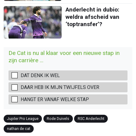
Anderlecht in dubio:
weldra afscheid van
‘toptransfer’?
De Cat is nu al klaar voor een nieuwe stap in
zijn carrière ...
DAT DENK IK WEL
DAAR HEB IK MIJN TWIJFELS OVER
HANGT ER VANAF WELKE STAP
Jupiler Pro League
Rode Duivels
RSC Anderlecht
nathan de cat