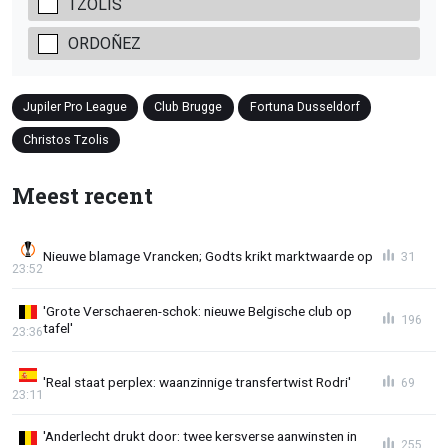
TZOLIS
ORDOÑEZ
Jupiler Pro League
Club Brugge
Fortuna Dusseldorf
Christos Tzolis
Meest recent
Nieuwe blamage Vrancken; Godts krikt marktwaarde op
31
23:52
'Grote Verschaeren-schok: nieuwe Belgische club op
196
tafel'
23:36
'Real staat perplex: waanzinnige transfertwist Rodri'
69
23:11
'Anderlecht drukt door: twee kersverse aanwinsten in
255