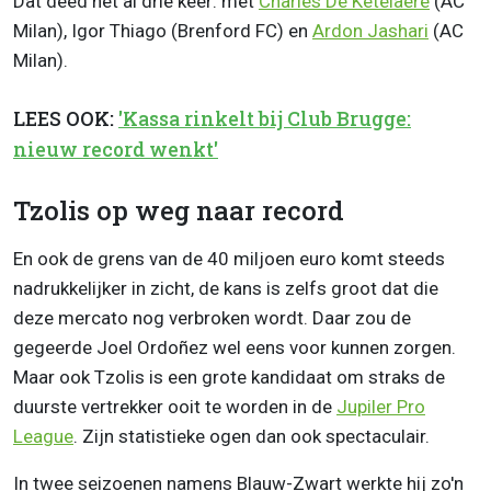
Dat deed het al drie keer: met
Charles De Ketelaere
(AC
Milan), Igor Thiago (Brenford FC) en
Ardon Jashari
(AC
Milan).
LEES OOK:
'Kassa rinkelt bij Club Brugge:
nieuw record wenkt'
Tzolis op weg naar record
En ook de grens van de 40 miljoen euro komt steeds
nadrukkelijker in zicht, de kans is zelfs groot dat die
deze mercato nog verbroken wordt. Daar zou de
gegeerde Joel Ordoñez wel eens voor kunnen zorgen.
Maar ook Tzolis is een grote kandidaat om straks de
duurste vertrekker ooit te worden in de
Jupiler Pro
League
. Zijn statistieke ogen dan ook spectaculair.
In twee seizoenen namens Blauw-Zwart werkte hij zo'n