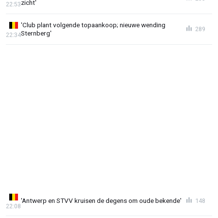
zicht'
22:53
'Club plant volgende topaankoop; nieuwe wending
289
Sternberg'
22:34
'Antwerp en STVV kruisen de degens om oude bekende'
148
22:08