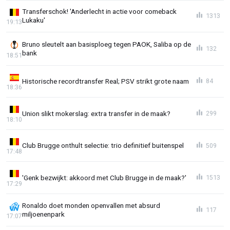
Transferschok! 'Anderlecht in actie voor comeback
1313
Lukaku'
19:13
Bruno sleutelt aan basisploeg tegen PAOK, Saliba op de
132
bank
18:51
Historische recordtransfer Real; PSV strikt grote naam
84
18:36
Union slikt mokerslag: extra transfer in de maak?
299
18:10
Club Brugge onthult selectie: trio definitief buitenspel
509
17:48
'Genk bezwijkt: akkoord met Club Brugge in de maak?'
1513
17:29
Ronaldo doet monden openvallen met absurd
117
miljoenenpark
17:07