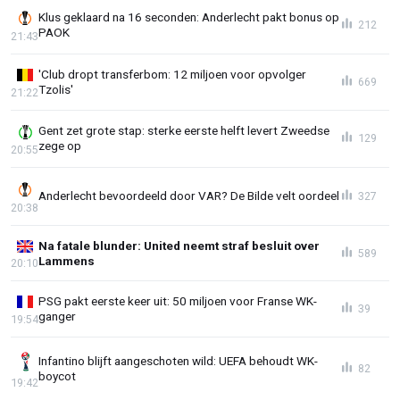
Klus geklaard na 16 seconden: Anderlecht pakt bonus op
212
PAOK
21:43
'Club dropt transferbom: 12 miljoen voor opvolger
669
Tzolis'
21:22
Gent zet grote stap: sterke eerste helft levert Zweedse
129
zege op
20:55
Anderlecht bevoordeeld door VAR? De Bilde velt oordeel
327
20:38
Na fatale blunder: United neemt straf besluit over
589
Lammens
20:10
PSG pakt eerste keer uit: 50 miljoen voor Franse WK-
39
ganger
19:54
Infantino blijft aangeschoten wild: UEFA behoudt WK-
82
boycot
19:42