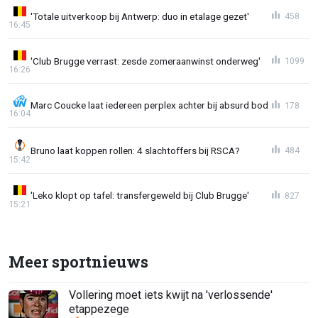
'Totale uitverkoop bij Antwerp: duo in etalage gezet'
458
16:45
'Club Brugge verrast: zesde zomeraanwinst onderweg'
1099
16:26
Marc Coucke laat iedereen perplex achter bij absurd bod
178
16:04
Bruno laat koppen rollen: 4 slachtoffers bij RSCA?
484
15:42
'Leko klopt op tafel: transfergeweld bij Club Brugge'
827
15:21
Meer sportnieuws
Vollering moet iets kwijt na 'verlossende'
etappezege