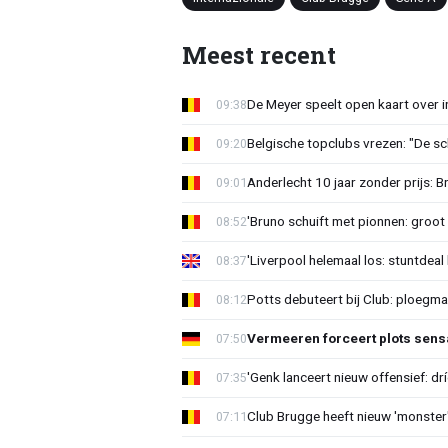
Meest recent
De Meyer speelt open kaart over i
09:38
Belgische topclubs vrezen: "De sch
09:20
Anderlecht 10 jaar zonder prijs: 
09:01
'Bruno schuift met pionnen: groot s
08:52
'Liverpool helemaal los: stuntdeal 
08:37
Potts debuteert bij Club: ploegm
08:12
Vermeeren forceert plots sens
07:50
'Genk lanceert nieuw offensief: dr
07:35
Club Brugge heeft nieuw 'monster'
07:11