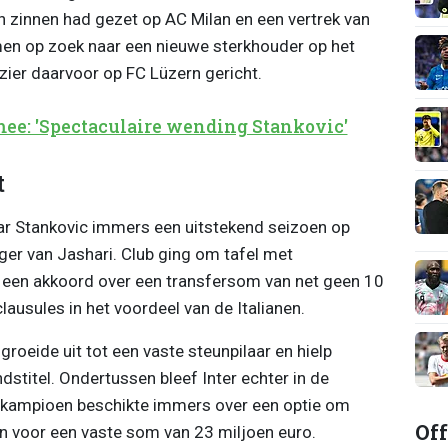
n zinnen had gezet op AC Milan en een vertrek van
en op zoek naar een nieuwe sterkhouder op het
izier daarvoor op FC Lüzern gericht.
mee: 'Spectaculaire wending Stankovic'
t
ar Stankovic immers een uitstekend seizoen op
lger van Jashari. Club ging om tafel met
 een akkoord over een transfersom van net geen 10
lausules in het voordeel van de Italianen.
groeide uit tot een vaste steunpilaar en hielp
stitel. Ondertussen bleef Inter echter in de
e kampioen beschikte immers over een optie om
Off
n voor een vaste som van 23 miljoen euro.