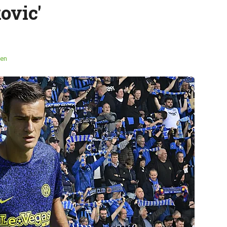
ovic'
en