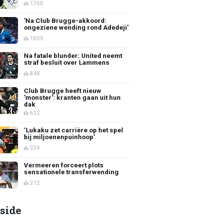
1760
'Na Club Brugge-akkoord:
ongeziene wending rond Adedeji'
1609
Na fatale blunder: United neemt
straf besluit over Lammens
848
Club Brugge heeft nieuw
'monster': kranten gaan uit hun
dak
632
‘Lukaku zet carrière op het spel
bij miljoenenpuinhoop’
339
Vermeeren forceert plots
sensationele transferwending
212
side