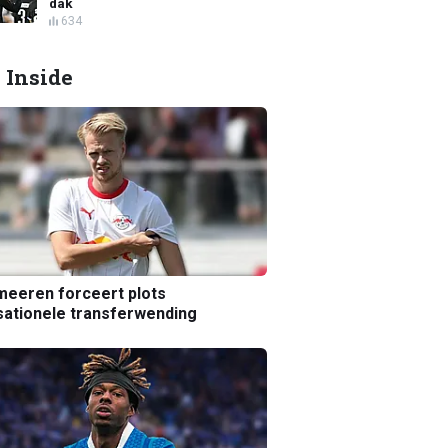
dak
634
 Inside
eeren forceert plots
ationele transferwending