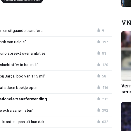
VN
n- en uitgaande transfers
9
rik van België"
197
Bruno spreekt over ambities
81
lachtoffer in basiself'
120
bij Barça, bod van 115 mil'
58
Verm
aats doen boekje open
416
sens
ationele transferwending
212
íé extra aanwinsten'
392
: kranten gaan uit hun dak
632