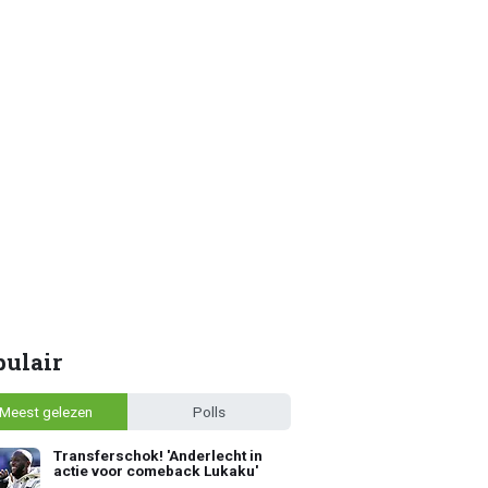
pulair
Meest gelezen
Polls
Transferschok! 'Anderlecht in
actie voor comeback Lukaku'