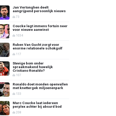
Jan Vertonghen deelt
aangrijpend persoonlijk nieuws
73
Coucke legt immens fortuin neer
voor nieuwe aanwinst
1034
Ruben Van Gucht zorgt voor
enorme relationele schokgolf
117
Stevige bom onder
spraakmakend huwelijk
Cristiano Ronaldo?
107
Ronaldo doet monden openvallen
met knettergek miljoenenpark
133
Marc Coucke laat iedereen
perplex achter bij absurd bod
208