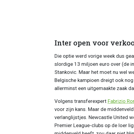
Inter open voor verko
Die optie werd vorige week dus gea
slordige 13 miljoen euro over (de i
Stankovic. Maar het moet nu wel we
Belgische kampioen dreigt ook nog 
allerminst een uitgemaakte zaak dat 
Volgens transferexpert
Fabrizio R
voor zijn kans. Maar de middenveld
verlanglijstjes. Newcastle United
Premier League-clubs op de loer ligg
middenveld heeft, zou daar niet bli