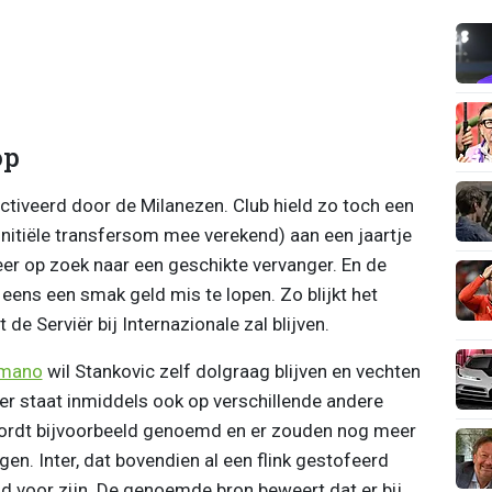
op
ctiveerd door de Milanezen. Club hield zo toch een
nnitiële transfersom mee verekend) aan een jaartje
er op zoek naar een geschikte vervanger. En de
eens een smak geld mis te lopen. Zo blijkt het
de Serviër bij Internazionale zal blijven.
omano
wil Stankovic zelf dolgraag blijven en vechten
er staat inmiddels ook op verschillende andere
 wordt bijvoorbeeld genoemd en er zouden nog meer
en. Inter, dat bovendien al een flink gestofeerd
nd voor zijn. De genoemde bron beweert dat er bij