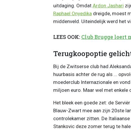
uitdaging. Omdat
Ardon Jashari
zij
Raphael Onyedika
dreigde, moest m
middenveld. Uiteindelijk werd het v
LEES OOK:
Club Brugge loert 
Terugkoopoptie gelich
Bij de Zwitserse club had Aleksand
huurbasis achter de rug als ... opvo
moederclub Internazionale en vond
miljoen euro. Maar wel met enkele c
Het bleek een goede zet: de Serviër 
Blauw-Zwart mee aan zijn 20ste land
controlekamer zitten. De Italiaans
Stankovic deze zomer terug te hale