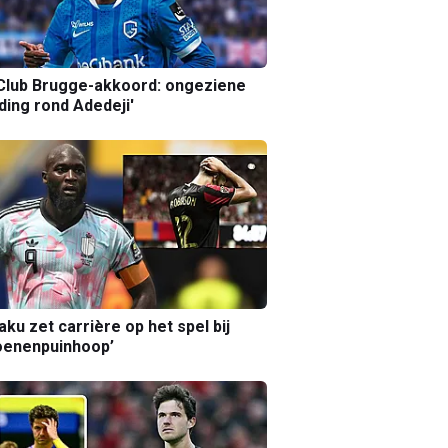
Club Brugge-akkoord: ongeziene
ing rond Adedeji'
aku zet carrière op het spel bij
oenenpuinhoop’