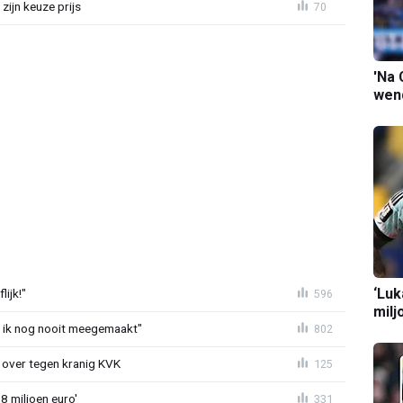
zijn keuze prijs
70
'Na 
wend
‘Luk
ijk!"
596
milj
eb ik nog nooit meegemaakt"
802
er over tegen kranig KVK
125
8 miljoen euro'
331