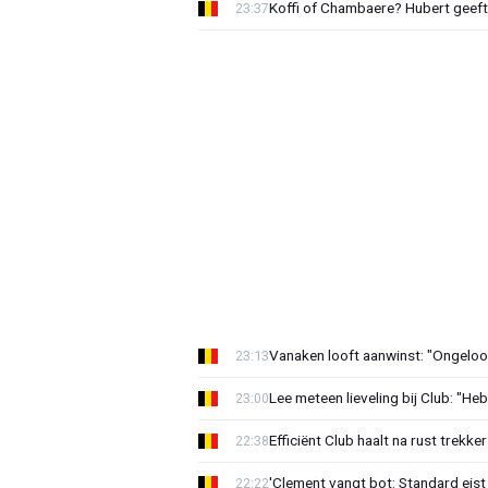
Koffi of Chambaere? Hubert geeft 
23:37
Vanaken looft aanwinst: "Ongeloofl
23:13
Lee meteen lieveling bij Club: "H
23:00
Efficiënt Club haalt na rust trekk
22:38
'Clement vangt bot: Standard eist 
22:22