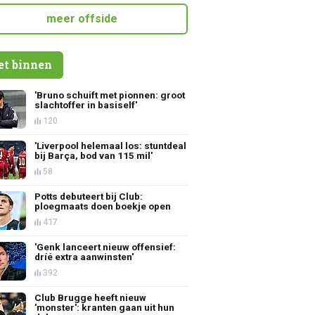
meer offside
et binnen
'Bruno schuift met pionnen: groot
slachtoffer in basiself'
120
'Liverpool helemaal los: stuntdeal
bij Barça, bod van 115 mil'
58
Potts debuteert bij Club:
ploegmaats doen boekje open
417
'Genk lanceert nieuw offensief:
dríé extra aanwinsten'
392
Club Brugge heeft nieuw
'monster': kranten gaan uit hun