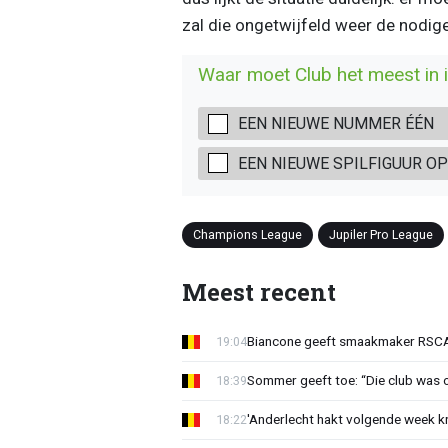
zal die ongetwijfeld weer de nodig
Waar moet Club het meest in 
EEN NIEUWE NUMMER ÉÉN
EEN NIEUWE SPILFIGUUR O
Champions League
Jupiler Pro League
Meest recent
Biancone geeft smaakmaker RSCA r
19:04
Sommer geeft toe: “Die club was 
18:39
'Anderlecht hakt volgende week k
18:22