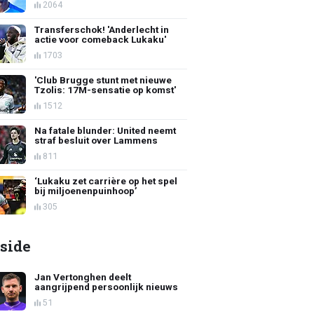
2064
Transferschok! 'Anderlecht in
actie voor comeback Lukaku'
1703
'Club Brugge stunt met nieuwe
Tzolis: 17M-sensatie op komst'
1512
Na fatale blunder: United neemt
straf besluit over Lammens
811
‘Lukaku zet carrière op het spel
bij miljoenenpuinhoop’
305
side
Jan Vertonghen deelt
aangrijpend persoonlijk nieuws
51