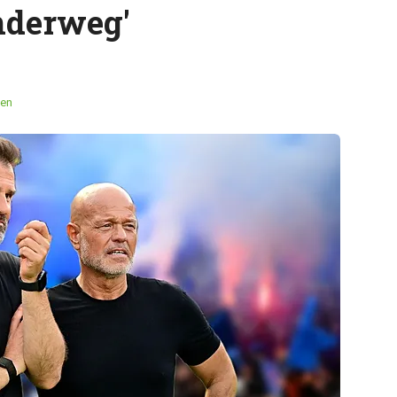
nderweg'
en