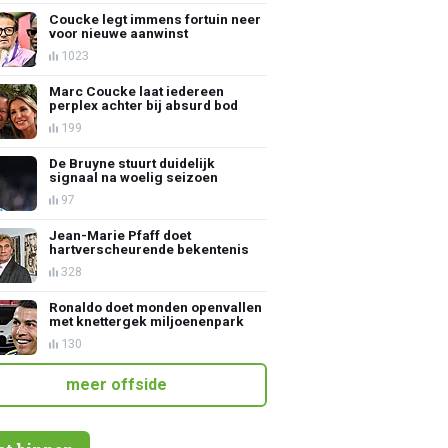
Coucke legt immens fortuin neer
voor nieuwe aanwinst
1023
Marc Coucke laat iedereen
perplex achter bij absurd bod
199
De Bruyne stuurt duidelijk
signaal na woelig seizoen
97
Jean-Marie Pfaff doet
hartverscheurende bekentenis
328
Ronaldo doet monden openvallen
met knettergek miljoenenpark
130
meer offside