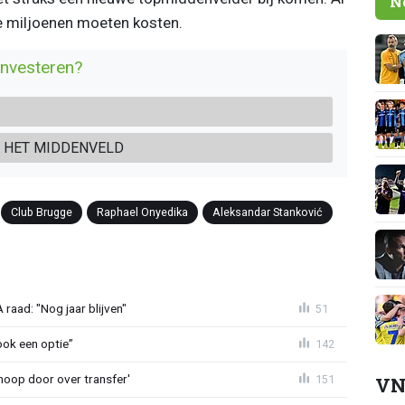
N
e miljoenen moeten kosten.
investeren?
P HET MIDDENVELD
Club Brugge
Raphael Onyedika
Aleksandar Stanković
aad: "Nog jaar blijven"
51
ook een optie”
142
noop door over transfer'
151
VN