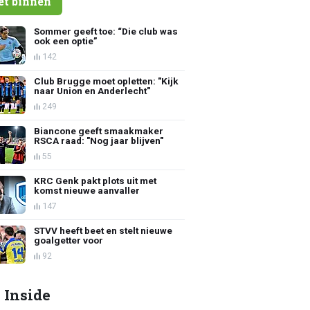
et binnen
Sommer geeft toe: “Die club was
ook een optie”
142
Club Brugge moet opletten: "Kijk
naar Union en Anderlecht"
249
Biancone geeft smaakmaker
RSCA raad: "Nog jaar blijven"
55
KRC Genk pakt plots uit met
komst nieuwe aanvaller
147
STVV heeft beet en stelt nieuwe
goalgetter voor
92
 Inside