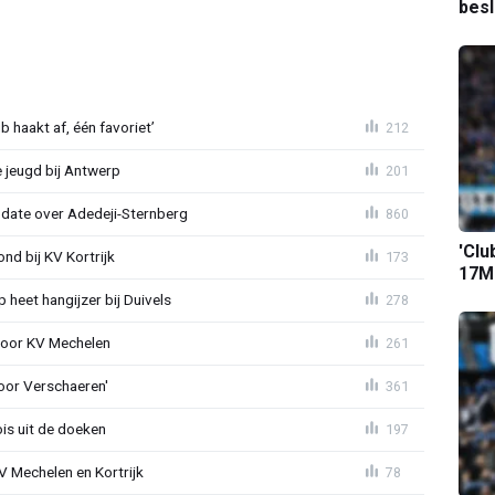
bes
 haakt af, één favoriet’
212
 jeugd bij Antwerp
201
pdate over Adedeji-Sternberg
860
'Clu
d bij KV Kortrijk
173
17M-
heet hangijzer bij Duivels
278
 voor KV Mechelen
261
oor Verschaeren'
361
is uit de doeken
197
V Mechelen en Kortrijk
78