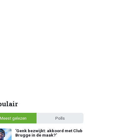
pulair
Meest gelezen
Polls
'Genk bezwijkt: akkoord met Club
Brugge in de maak?'