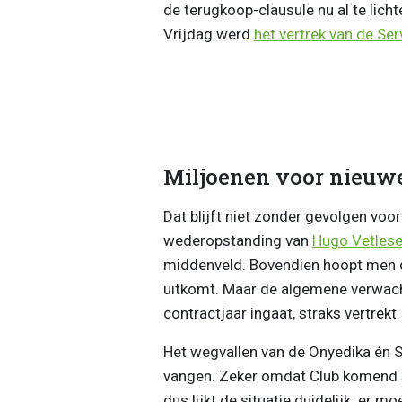
de terugkoop-clausule nu al te lich
Vrijdag werd
het vertrek van de Ser
Miljoenen voor nieuw
Dat blijft niet zonder gevolgen voo
wederopstanding van
Hugo Vetles
middenveld. Bovendien hoopt men da
uitkomt. Maar de algemene verwacht
contractjaar ingaat, straks vertrekt.
Het wegvallen van de Onyedika én St
vangen. Zeker omdat Club komend s
dus lijkt de situatie duidelijk: er 