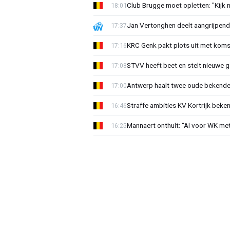
Club Brugge moet opletten: "Kijk 
18:01
Jan Vertonghen deelt aangrijpend
17:37
KRC Genk pakt plots uit met koms
17:16
STVV heeft beet en stelt nieuwe g
17:08
Antwerp haalt twee oude bekenden
17:00
Straffe ambities KV Kortrijk beke
16:46
Mannaert onthult: “Al voor WK m
16:25