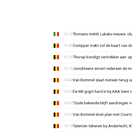
‘Romano meldt Lukaku-nieuws: club
16:12
Compper trekt vol de kaart van de
15:45
Thorup kondigt vertrekker aan: u
15:25
Jonckheere snoert iedereen de mon
15:12
Van Bommel slaat meteen terug op 
14:44
De Mil grijpt hard in bij KAA Gent
14:20
'Oude bekende blijft aandringen v
14:02
Van Bommel doet plan met Courto
13:27
Talenten tekenen bij Anderlecht, K
13:14