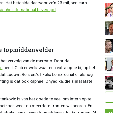
ten. Het betaalde daarvoor zo'n 23 miljoen euro.
vische international bevestigd
.
e topmiddenvelder
r het vervolg van de mercato. Door de
en
heeft Club er weliswaar een extra optie bij op het
t Ludovit Reis en/of Félix Lemaréchal er alsnog
ing is dat ook Raphael Onyedika, die zijn laatste
ankovic is van het goede te veel om intern op te
eizoen weer op meerdere fronten wil scoren. En
moet straks een nieuwe topmiddenvelder bij komen. Al