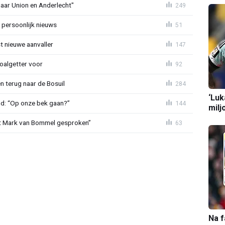
naar Union en Anderlecht"
249
 persoonlijk nieuws
51
t nieuwe aanvaller
147
oalgetter voor
92
 terug naar de Bosuil
284
‘Luk
nd: “Op onze bek gaan?”
144
milj
et Mark van Bommel gesproken”
63
Na f