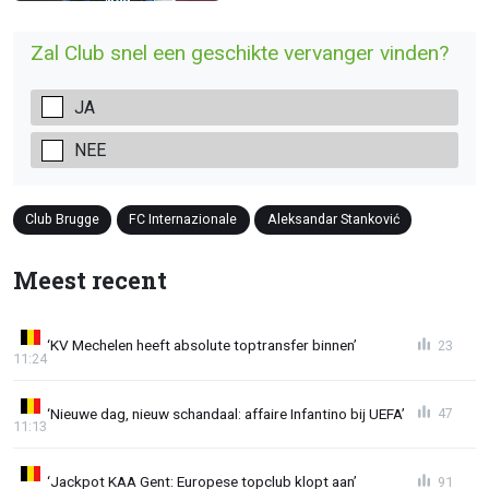
Zal Club snel een geschikte vervanger vinden?
JA
NEE
Club Brugge
FC Internazionale
Aleksandar Stanković
Meest recent
‘KV Mechelen heeft absolute toptransfer binnen’
23
11:24
‘Nieuwe dag, nieuw schandaal: affaire Infantino bij UEFA’
47
11:13
‘Jackpot KAA Gent: Europese topclub klopt aan’
91