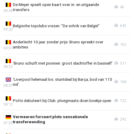
De Meyer speelt open kaart over in- en uitgaande
40
transfers
09:38
Belgische topclubs vrezen: "De schrik van België"
642
09:20
Anderlecht 10 jaar zonder prijs: Bruno spreekt over
162
ambities
09:01
'Bruno schuift met pionnen: groot slachtoffer in basiself'
311
08:52
'Liverpool helemaal los: stuntdeal bij Barça, bod van 115
108
mil'
08:37
Potts debuteert bij Club: ploegmaats doen boekje open
722
08:12
Vermeeren forceert plots sensationele
292
transferwending
07:50