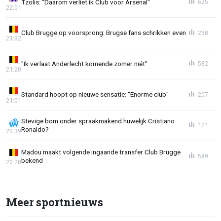
Tzolis: "Daarom verliet ik Club voor Arsenal"
625
22:01
Club Brugge op voorsprong: Brugse fans schrikken even
238
21:32
"Ik verlaat Anderlecht komende zomer niét"
532
21:20
Standard hoopt op nieuwe sensatie: "Enorme club"
207
21:01
Stevige bom onder spraakmakend huwelijk Cristiano
121
Ronaldo?
20:39
Madou maakt volgende ingaande transfer Club Brugge
589
bekend
20:28
Meer sportnieuws