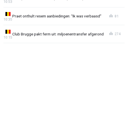
10:53
Praet onthult resem aanbiedingen: “Ik was verbaasd”
81
10:35
Club Brugge pakt ferm uit: miljoenentransfer afgerond
274
10:15