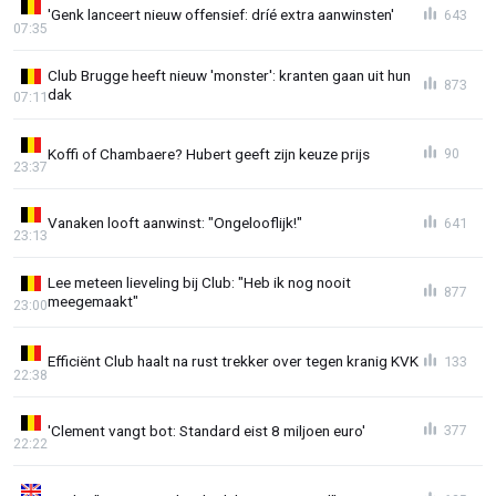
'Genk lanceert nieuw offensief: dríé extra aanwinsten'
643
07:35
Club Brugge heeft nieuw 'monster': kranten gaan uit hun
873
dak
07:11
Koffi of Chambaere? Hubert geeft zijn keuze prijs
90
23:37
Vanaken looft aanwinst: "Ongelooflijk!"
641
23:13
Lee meteen lieveling bij Club: "Heb ik nog nooit
877
meegemaakt"
23:00
Efficiënt Club haalt na rust trekker over tegen kranig KVK
133
22:38
'Clement vangt bot: Standard eist 8 miljoen euro'
377
22:22