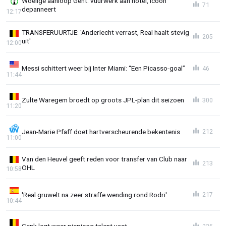
Woelige aanloop Gent: vuurwerk aan hotel, icoon
71
depanneert
12:17
TRANSFERUURTJE: 'Anderlecht verrast, Real haalt stevig
205
uit'
12:00
Messi schittert weer bij Inter Miami: “Een Picasso-goal”
46
11:44
Zulte Waregem broedt op groots JPL-plan dit seizoen
300
11:20
Jean-Marie Pfaff doet hartverscheurende bekentenis
212
11:00
Van den Heuvel geeft reden voor transfer van Club naar
213
OHL
10:58
'Real gruwelt na zeer straffe wending rond Rodri'
217
10:44