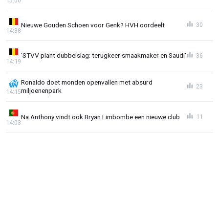
15:00
Nieuwe Gouden Schoen voor Genk? HVH oordeelt
30
14:38
'STVV plant dubbelslag: terugkeer smaakmaker en Saudi'
36
14:19
Ronaldo doet monden openvallen met absurd
23
miljoenenpark
14:15
Na Anthony vindt ook Bryan Limbombe een nieuwe club
11
14:03