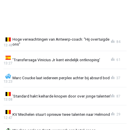
Hoge verwachtingen van Antwerp-coach: "Hij overtuigde
84
ons"
13:48
'Transfersaga Vinicius Jr kent eindelijk ontknoping'
61
13:27
Marc Coucke laat iedereen perplex achter bij absurd bod
37
13:23
'Standard hakt keiharde knopen door over jonge talenten'
87
13:08
KV Mechelen stuurt opnieuw twee talenten naar Helmond
29
12:47