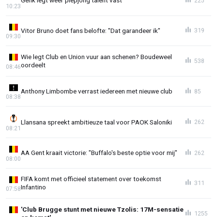
Genk legt weer piepjong talent vast
225
10:23
Vitor Bruno doet fans belofte: "Dat garandeer ik"
319
09:30
Wie legt Club en Union vuur aan schenen? Boudeweel
538
oordeelt
08:46
Anthony Limbombe verrast iedereen met nieuwe club
85
08:38
Llansana spreekt ambitieuze taal voor PAOK Saloniki
262
08:21
AA Gent kraait victorie: "Buffalo's beste optie voor mij"
262
08:00
FIFA komt met officieel statement over toekomst
311
Infantino
07:58
'Club Brugge stunt met nieuwe Tzolis: 17M-sensatie
1255