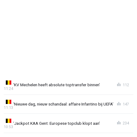
‘KV Mechelen heeft absolute toptransfer binnen’
112
11:24
‘Nieuwe dag, nieuw schandaal: affaire Infantino bij UEFA’
147
11:13
‘Jackpot KAA Gent: Europese topclub klopt aan’
234
10:53