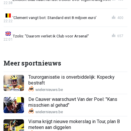
22:38
'Clement vangt bot: Standard eist 8 miljoen euro'
400
22:22
Tzolis: "Daarom verliet ik Club voor Arsenal"
657
22:01
Meer sportnieuws
Tourorganisatie is onverbiddelijk: Kopecky
bestraft
De Cauwer waarschuwt Van der Poel: "Kans
misschien al gehad"
Visma krijgt nieuwe mokerslag in Tour, plan B
meteen aan diggelen