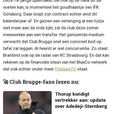
Deze 18-jarige spelmaker, die ook op de flank uit de
voeten kan, is momenteel het goudhaantje van IFK
Göteborg. Daar loopt zijn contract echter eind dit
kalenderjaar af. En gezien een verlenging al een tijdje
niet meer aan de orde lijkt, zal de club deze zomer
meewerken aan een transfer. Het genoemde medium
verwacht dat Club Brugge snel een concreet bod op
tafel zal leggen. Al heerst er wel concurrentie. Zo staat
Brantlind ook op de radar van RC Strasbourg. En dat kan
rekenen op de financiële steun van het BlueCo-netwerk
dat ook echter onder meer
Chelsea FC
staat.
🚀 Club Brugge-fans lezen nu:
Thorup kondigt
vertrekker aan: update
over Adedeji-Sternberg