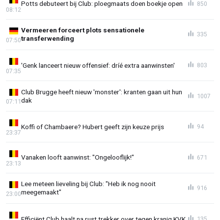
Potts debuteert bij Club: ploegmaats doen boekje open
850
08:12
Vermeeren forceert plots sensationele
335
transferwending
07:50
'Genk lanceert nieuw offensief: dríé extra aanwinsten'
803
07:35
Club Brugge heeft nieuw 'monster': kranten gaan uit hun
1007
dak
07:11
Koffi of Chambaere? Hubert geeft zijn keuze prijs
94
23:37
Vanaken looft aanwinst: "Ongelooflijk!"
671
23:13
Lee meteen lieveling bij Club: "Heb ik nog nooit
916
meegemaakt"
23:00
Efficiënt Club haalt na rust trekker over tegen kranig KVK
135