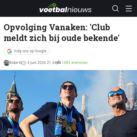
Opvolging Vanaken: 'Club
meldt zich bij oude bekende'
Volg ons op Google
Kobe K
3 juni 2026 21:34
1083 stemmen