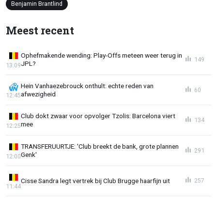
Benjamin Brantlind
Meest recent
Ophefmakende wending: Play-Offs meteen weer terug in
149
JPL?
13:09
Hein Vanhaezebrouck onthult: echte reden van
60
afwezigheid
12:45
Club dokt zwaar voor opvolger Tzolis: Barcelona viert
134
mee
12:25
TRANSFERUURTJE: 'Club breekt de bank, grote plannen
291
Genk'
12:00
Cisse Sandra legt vertrek bij Club Brugge haarfijn uit
257
11:44