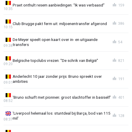
Praet onthult resem aanbiedingen: “Ik was verbaasd”
159
10:35
Club Brugge pakt ferm uit: miljoenentransfer afgerond
386
10:15
De Meyer speelt open kaart over in- en uitgaande
54
transfers
09:38
Belgische topclubs vrezen: "De schrik van België"
821
09:20
Anderlecht 10 jaar zonder prijs: Bruno spreekt over
191
ambities
09:01
'Bruno schuift met pionnen: groot slachtoffer in basiself'
401
08:52
'Liverpool helemaal los: stuntdeal bij Barça, bod van 115
128
mil'
08:37