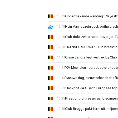
Ophefmakende wending: Play-Offs
13:09
Hein Vanhaezebrouck onthult: ech
12:45
Club dokt zwaar voor opvolger Tzo
12:25
TRANSFERUURTJE: 'Club breekt de
12:00
Cisse Sandra legt vertrek bij Club 
11:44
‘KV Mechelen heeft absolute toptr
11:24
‘Nieuwe dag, nieuw schandaal: affai
11:13
‘Jackpot KAA Gent: Europese topc
10:53
Praet onthult resem aanbiedingen
10:35
Club Brugge pakt ferm uit: miljoe
10:15