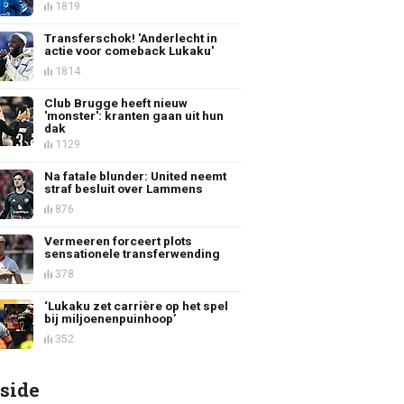
1819
Transferschok! 'Anderlecht in
actie voor comeback Lukaku'
1814
Club Brugge heeft nieuw
'monster': kranten gaan uit hun
dak
1129
Na fatale blunder: United neemt
straf besluit over Lammens
876
Vermeeren forceert plots
sensationele transferwending
378
‘Lukaku zet carrière op het spel
bij miljoenenpuinhoop’
352
side