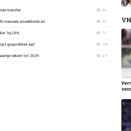
nde transfer
34
VN
cht massale smeekbede uit
24
er’ bij OHL
72
oopt gesprekken aan'
158
haantje tekent tot 2029
319
Verm
sens