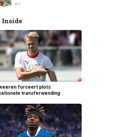
5
 Inside
eeren forceert plots
ationele transferwending