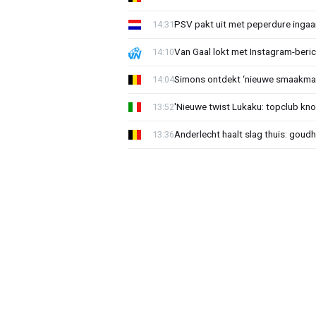
PSV pakt uit met peperdure ingaa
14:31
Van Gaal lokt met Instagram-beri
14:10
Simons ontdekt ‘nieuwe smaakmak
14:04
'Nieuwe twist Lukaku: topclub kn
13:52
Anderlecht haalt slag thuis: goud
13:36