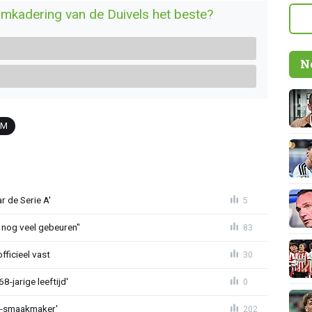
omkadering van de Duivels het beste?
N
TM
r de Serie A'
5
 nog veel gebeuren"
83
fficieel vast
30
-jarige leeftijd'
0
L-smaakmaker'
202