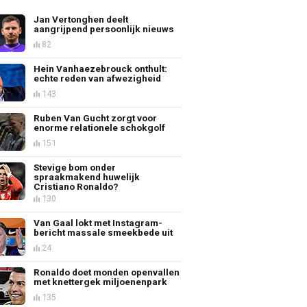
Jan Vertonghen deelt
aangrijpend persoonlijk nieuws
82
Hein Vanhaezebrouck onthult:
echte reden van afwezigheid
143
Ruben Van Gucht zorgt voor
enorme relationele schokgolf
151
Stevige bom onder
spraakmakend huwelijk
Cristiano Ronaldo?
130
Van Gaal lokt met Instagram-
bericht massale smeekbede uit
24
Ronaldo doet monden openvallen
met knettergek miljoenenpark
135