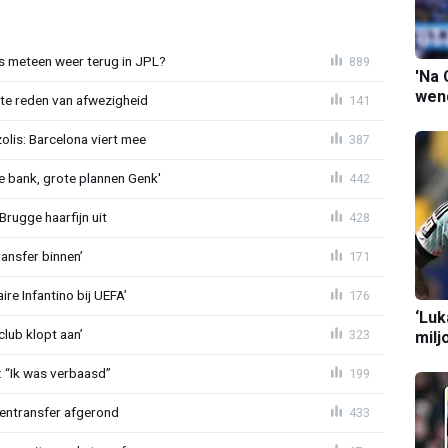
 meteen weer terug in JPL?
889
'Na 
wend
te reden van afwezigheid
141
lis: Barcelona viert mee
387
 bank, grote plannen Genk'
442
Brugge haarfijn uit
428
ansfer binnen’
171
re Infantino bij UEFA’
176
‘Luk
lub klopt aan’
323
milj
: “Ik was verbaasd”
199
nentransfer afgerond
433