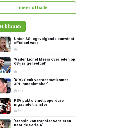
meer offside
et binnen
Union SG legt volgende aanwinst
officieel vast
30
'Vader Lionel Messi overleden op
68-jarige leeftijd'
'KRC Genk verrast met komst
JPL-smaakmaker'
202
PSV pakt uit met peperdure
ingaande transfer
34
'Stassin kan transfer versieren
naar de Serie A'