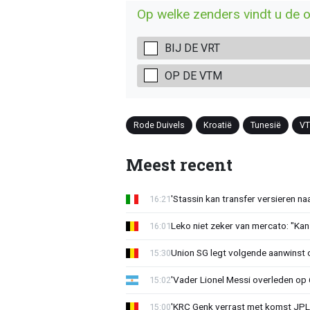
Op welke zenders vindt u de 
BIJ DE VRT
OP DE VTM
Rode Duivels
Kroatië
Tunesië
V
Meest recent
'Stassin kan transfer versieren naa
16:21
Leko niet zeker van mercato: "Kan
16:01
Union SG legt volgende aanwinst o
15:30
'Vader Lionel Messi overleden op 68
15:02
'KRC Genk verrast met komst JP
15:00