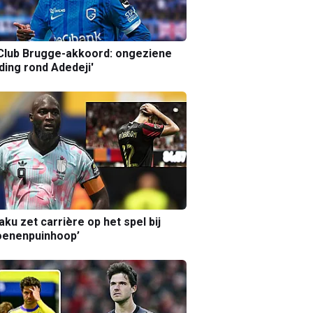
Club Brugge-akkoord: ongeziene
ing rond Adedeji'
aku zet carrière op het spel bij
oenenpuinhoop’