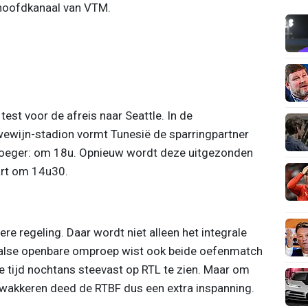
 hoofdkanaal van VTM.
est voor de afreis naar Seattle. In de
wewijn-stadion vormt Tunesië de sparringpartner
vroeger: om 18u. Opnieuw wordt deze uitgezonden
art om 14u30.
re regeling. Daar wordt niet alleen het integrale
aalse openbare omproep wist ook beide oefenmatch
te tijd nochtans steevast op RTL te zien. Maar om
wakkeren deed de RTBF dus een extra inspanning.