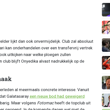
der lijkt dan ook onvermijdelijk. Club zal absoluut
ari kan onderhandelen over een transfervrij vertrek
ok uitkijken naar welke ploegen zullen
 club blijft Onyedika alvast nadrukkelijk op de
maak
erleden al meermaals concrete interesse. Vanuit
 dat Galatasaray
een nieuw bod had geweigerd
orbarig. Maar volgens
Fotomac
heeft de topclub uit
weer geopend. In de komende dagen wel met de