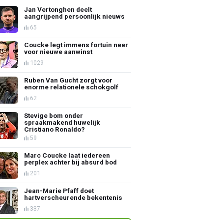
Jan Vertonghen deelt
aangrijpend persoonlijk nieuws
65
Coucke legt immens fortuin neer
voor nieuwe aanwinst
1029
Ruben Van Gucht zorgt voor
enorme relationele schokgolf
62
Stevige bom onder
spraakmakend huwelijk
Cristiano Ronaldo?
59
Marc Coucke laat iedereen
perplex achter bij absurd bod
201
Jean-Marie Pfaff doet
hartverscheurende bekentenis
337