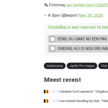
🗞️ Fotomaç
pic.twitter.com/O2k2
— A Spor (@aspor)
May 30, 2026
Onyedika is een seizoen te lang
EENS, HIJ GAAT NU EEN PA
ONEENS, HIJ IS NOG ERG 
Galatasaray
Jupiler Pro League
Club
Meest recent
Vanaken looft aanwinst: "Ongeloofl
23:13
Lee meteen lieveling bij Club: "H
23:00