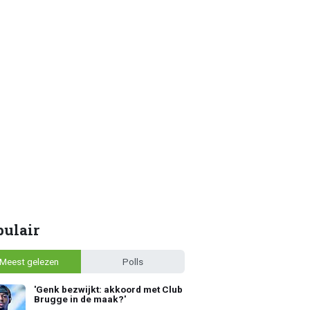
pulair
Meest gelezen
Polls
'Genk bezwijkt: akkoord met Club
Brugge in de maak?'