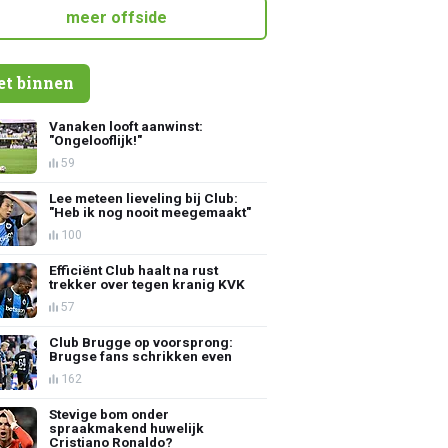
meer offside
et binnen
Vanaken looft aanwinst:
"Ongelooflijk!"
59
Lee meteen lieveling bij Club:
"Heb ik nog nooit meegemaakt"
100
Efficiënt Club haalt na rust
trekker over tegen kranig KVK
57
Club Brugge op voorsprong:
Brugse fans schrikken even
162
Stevige bom onder
spraakmakend huwelijk
Cristiano Ronaldo?