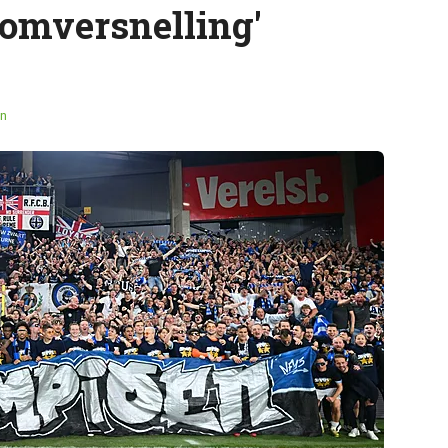
oomversnelling'
n