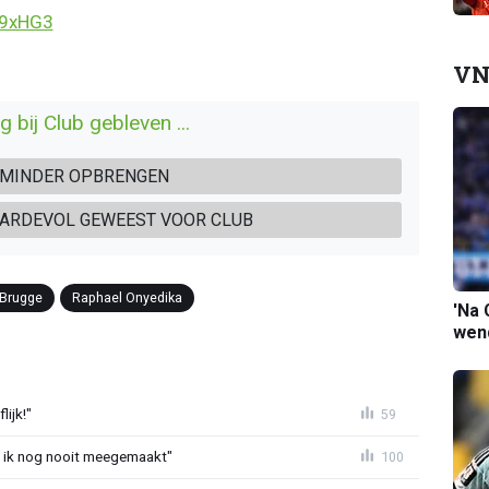
09xHG3
VN
 bij Club gebleven ...
K MINDER OPBRENGEN
WAARDEVOL GEWEEST VOOR CLUB
 Brugge
Raphael Onyedika
'Na 
wend
ijk!"
59
eb ik nog nooit meegemaakt"
100