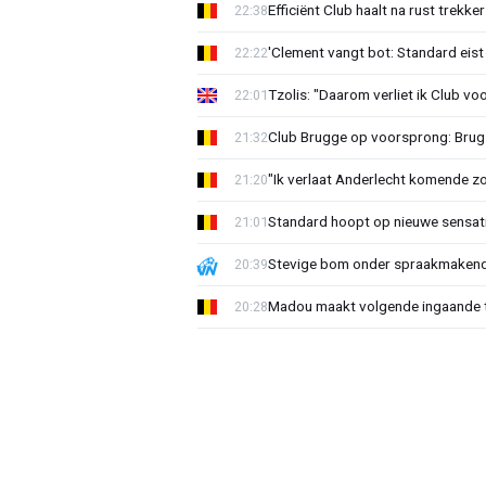
Efficiënt Club haalt na rust trekk
22:38
'Clement vangt bot: Standard eist 
22:22
Tzolis: "Daarom verliet ik Club vo
22:01
Club Brugge op voorsprong: Brug
21:32
"Ik verlaat Anderlecht komende zo
21:20
Standard hoopt op nieuwe sensati
21:01
Stevige bom onder spraakmakend 
20:39
Madou maakt volgende ingaande t
20:28