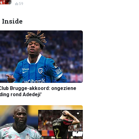
59
 Inside
Club Brugge-akkoord: ongeziene
ing rond Adedeji'