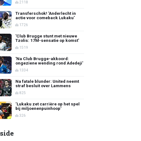
2118
Transferschok! 'Anderlecht in
actie voor comeback Lukaku'
1726
'Club Brugge stunt met nieuwe
Tzolis: 17M-sensatie op komst'
1519
'Na Club Brugge-akkoord:
ongeziene wending rond Adedeji'
1334
Na fatale blunder: United neemt
straf besluit over Lammens
825
‘Lukaku zet carrière op het spel
bij miljoenenpuinhoop’
326
side