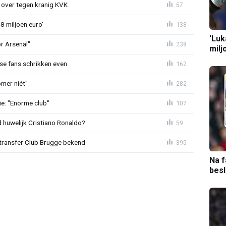
er over tegen kranig KVK
57
8 miljoen euro'
138
‘Luk
or Arsenal"
238
milj
se fans schrikken even
162
mer niét"
282
e: "Enorme club"
107
huwelijk Cristiano Ronaldo?
59
ransfer Club Brugge bekend
395
Na f
bes