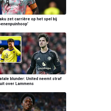
aku zet carrière op het spel bij
oenenpuinhoop’
atale blunder: United neemt straf
luit over Lammens