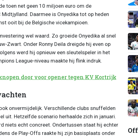
lde toen net geen 10 miljoen euro om de
 Midtjylland. Daarmee is Onyedika tot op heden
st ooit bij de Belgische vicekampioen.
investering wel waard. Zo groeide Onyedika al snel
lauw-Zwart. Onder Ronny Deila dreigde hij even op
olgens werd hij opnieuw een sleutelspeler in het
pions League-niveau maakte hij flink indruk.
nopen door voor opener tegen KV Kortrijk
 wachten
ok onvermijdelijk. Verschillende clubs snuffelden
l uit. Hetzelfde scenario herhaalde zich in januari.
 niets echt concreet. Ondertussen staat hij echter
Off
jdens de Play-Offs raakte hij zijn basisplaats onder