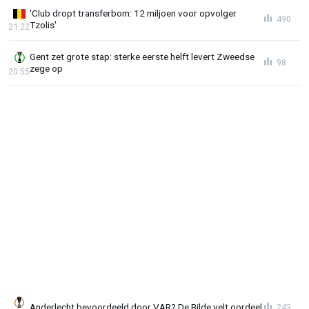
'Club dropt transferbom: 12 miljoen voor opvolger
490
Tzolis'
21:22
Gent zet grote stap: sterke eerste helft levert Zweedse
98
zege op
20:55
Anderlecht bevoordeeld door VAR? De Bilde velt oordeel
243