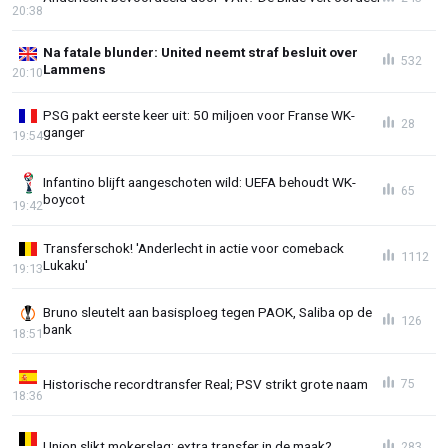
20:38
Na fatale blunder: United neemt straf besluit over
532
Lammens
20:10
PSG pakt eerste keer uit: 50 miljoen voor Franse WK-
28
ganger
19:54
Infantino blijft aangeschoten wild: UEFA behoudt WK-
65
boycot
19:42
Transferschok! 'Anderlecht in actie voor comeback
1112
Lukaku'
19:13
Bruno sleutelt aan basisploeg tegen PAOK, Saliba op de
126
bank
18:51
Historische recordtransfer Real; PSV strikt grote naam
75
18:36
Union slikt mokerslag: extra transfer in de maak?
283