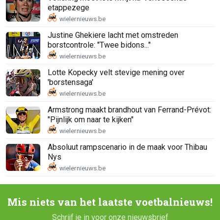
etappezege
Justine Ghekiere lacht met omstreden
borstcontrole: "Twee bidons..."
Lotte Kopecky velt stevige mening over
'borstensaga'
Armstrong maakt brandhout van Ferrand-Prévot:
"Pijnlijk om naar te kijken"
Absoluut rampscenario in de maak voor Thibau
Nys
Mis niets van het laatste voetbalnieuws!
Schrijf je in voor onze nieuwsbrief