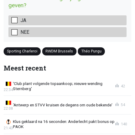
geven?
JA
NEE
Sporting Charleroi
RWDM Brussels
Théo Pungu
Meest recent
'Club plant volgende topaankoop; nieuwe wending
42
Sternberg'
22:34
'Antwerp en STVV kruisen de degens om oude bekende'
54
22:08
Klus geklaard na 16 seconden: Anderlecht pakt bonus op
140
PAOK
21:43