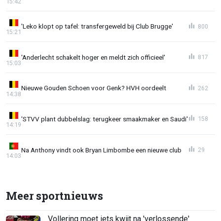
15:42
'Leko klopt op tafel: transfergeweld bij Club Brugge'
800
15:21
'Anderlecht schakelt hoger en meldt zich officieel'
817
15:03
Nieuwe Gouden Schoen voor Genk? HVH oordeelt
262
14:38
'STVV plant dubbelslag: terugkeer smaakmaker en Saudi'
158
14:19
Na Anthony vindt ook Bryan Limbombe een nieuwe club
29
14:03
Meer sportnieuws
Vollering moet iets kwijt na 'verlossende'