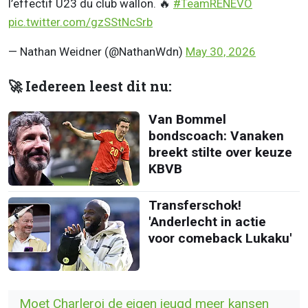
l’effectif U23 du club wallon. 🔥
#TeamRENEVO
pic.twitter.com/gzSStNcSrb
— Nathan Weidner (@NathanWdn)
May 30, 2026
🚀 Iedereen leest dit nu:
Van Bommel
bondscoach: Vanaken
breekt stilte over keuze
KBVB
Transferschok!
'Anderlecht in actie
voor comeback Lukaku'
Moet Charleroi de eigen jeugd meer kansen