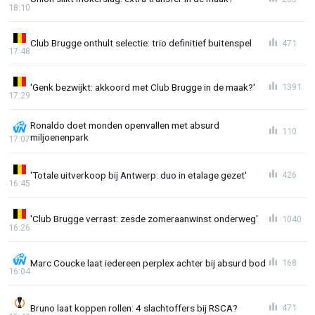
18:10
Club Brugge onthult selectie: trio definitief buitenspel
471
17:48
'Genk bezwijkt: akkoord met Club Brugge in de maak?'
1391
17:29
Ronaldo doet monden openvallen met absurd
110
miljoenenpark
17:07
'Totale uitverkoop bij Antwerp: duo in etalage gezet'
426
16:45
'Club Brugge verrast: zesde zomeraanwinst onderweg'
1040
16:26
Marc Coucke laat iedereen perplex achter bij absurd bod
168
16:04
Bruno laat koppen rollen: 4 slachtoffers bij RSCA?
471