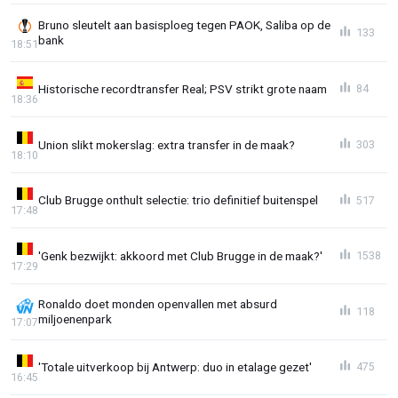
Bruno sleutelt aan basisploeg tegen PAOK, Saliba op de
133
bank
18:51
Historische recordtransfer Real; PSV strikt grote naam
84
18:36
Union slikt mokerslag: extra transfer in de maak?
303
18:10
Club Brugge onthult selectie: trio definitief buitenspel
517
17:48
'Genk bezwijkt: akkoord met Club Brugge in de maak?'
1538
17:29
Ronaldo doet monden openvallen met absurd
118
miljoenenpark
17:07
'Totale uitverkoop bij Antwerp: duo in etalage gezet'
475
16:45