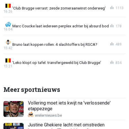
'Club Brugge verrast: zesde zomeraanwinst onderweg'
1113
16:26
Marc Coucke laat iedereen perplex achter bij absurd bod
178
16:04
Bruno laat koppen rollen: 4 slachtoffers bij RSCA?
489
15:42
'Leko klopt op tafel: transfergeweld bij Club Brugge'
834
15:21
Meer sportnieuws
Vollering moet iets kwijt na 'verlossende'
etappezege
Justine Ghekiere lacht met omstreden