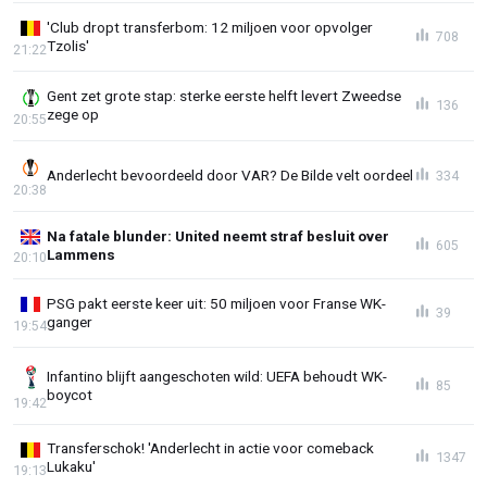
'Club dropt transferbom: 12 miljoen voor opvolger
708
Tzolis'
21:22
Gent zet grote stap: sterke eerste helft levert Zweedse
136
zege op
20:55
Anderlecht bevoordeeld door VAR? De Bilde velt oordeel
334
20:38
Na fatale blunder: United neemt straf besluit over
605
Lammens
20:10
PSG pakt eerste keer uit: 50 miljoen voor Franse WK-
39
ganger
19:54
Infantino blijft aangeschoten wild: UEFA behoudt WK-
85
boycot
19:42
Transferschok! 'Anderlecht in actie voor comeback
1347
Lukaku'
19:13