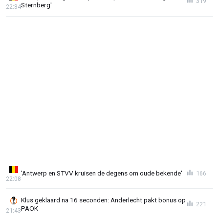
319
Sternberg'
22:34
'Antwerp en STVV kruisen de degens om oude bekende'
166
22:08
Klus geklaard na 16 seconden: Anderlecht pakt bonus op
221
PAOK
21:43