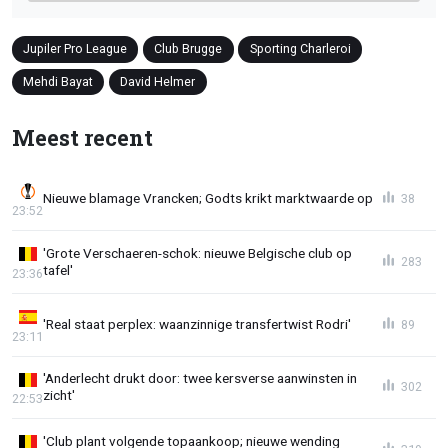
Jupiler Pro League
Club Brugge
Sporting Charleroi
Mehdi Bayat
David Helmer
Meest recent
Nieuwe blamage Vrancken; Godts krikt marktwaarde op
38
23:52
'Grote Verschaeren-schok: nieuwe Belgische club op
283
tafel'
23:36
'Real staat perplex: waanzinnige transfertwist Rodri'
89
23:11
'Anderlecht drukt door: twee kersverse aanwinsten in
302
zicht'
22:53
'Club plant volgende topaankoop; nieuwe wending