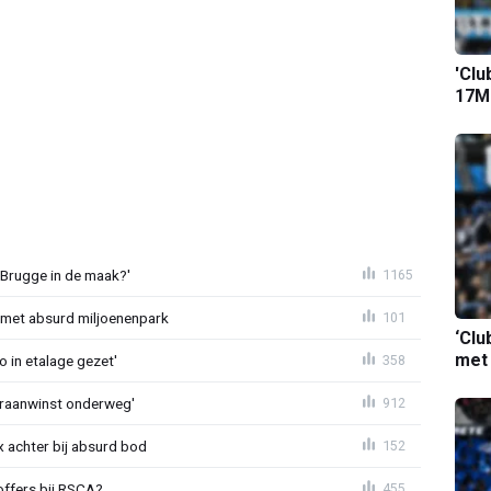
'Clu
17M-
 Brugge in de maak?'
1165
met absurd miljoenenpark
101
‘Clu
met
o in etalage gezet'
358
eraanwinst onderweg'
912
 achter bij absurd bod
152
offers bij RSCA?
455