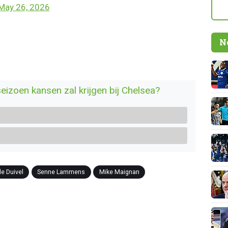
May 26, 2026
N
eizoen kansen zal krijgen bij Chelsea?
e Duivel
Senne Lammens
Mike Maignan