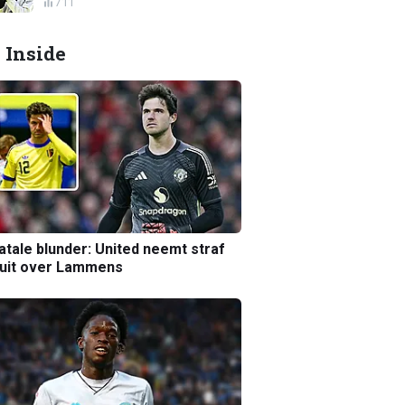
711
 Inside
atale blunder: United neemt straf
luit over Lammens