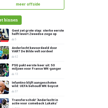
meer offside
et binnen
Gent zet grote stap: sterke eerste
helft levert Zweedse zege op
5
Anderlecht bevoordeeld door
VAR? De Bilde velt oordeel
62
PSG pakt eerste keer uit: 50
miljoen voor Franse WK-ganger
13
Infantino blijft aangeschoten
wild: UEFA behoudt WK-boycot
37
Transferschok! 'Anderlecht in
actie voor comeback Lukaku'