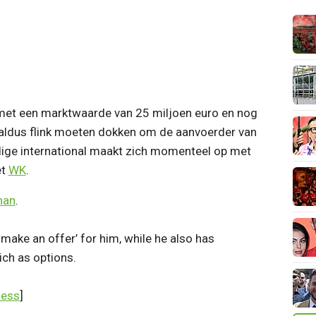
met een marktwaarde van 25 miljoen euro en nog
 aldus flink moeten dokken om de aanvoerder van
dige international maakt zich momenteel op met
et
WK
.
nan
.
make an offer’ for him, while he also has
ch as options.
ness
]