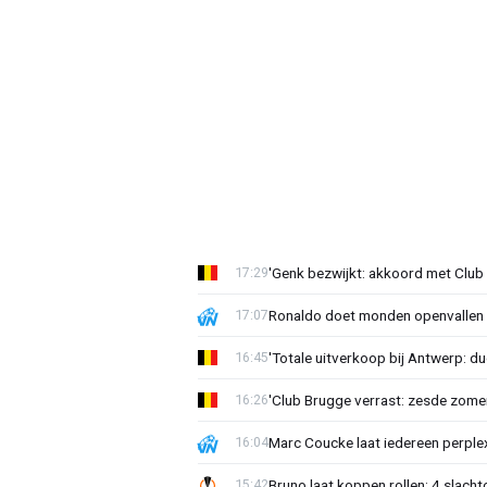
'Genk bezwijkt: akkoord met Club
17:29
Ronaldo doet monden openvallen 
17:07
'Totale uitverkoop bij Antwerp: du
16:45
'Club Brugge verrast: zesde zom
16:26
Marc Coucke laat iedereen perplex
16:04
Bruno laat koppen rollen: 4 slacht
15:42