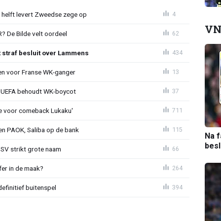
e helft levert Zweedse zege op
4
VN
 De Bilde velt oordeel
62
t straf besluit over Lammens
434
oen voor Franse WK-ganger
13
ld: UEFA behoudt WK-boycot
37
tie voor comeback Lukaku'
711
gen PAOK, Saliba op de bank
115
Na f
bes
PSV strikt grote naam
66
fer in de maak?
264
definitief buitenspel
394