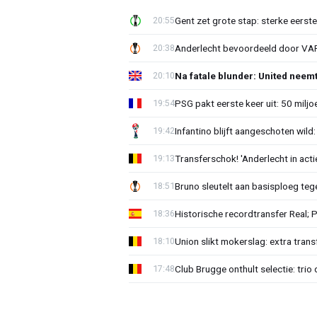
Gent zet grote stap: sterke eerst
20:55
Anderlecht bevoordeeld door VAR?
20:38
Na fatale blunder: United neem
20:10
PSG pakt eerste keer uit: 50 milj
19:54
Infantino blijft aangeschoten wi
19:42
Transferschok! 'Anderlecht in ac
19:13
Bruno sleutelt aan basisploeg te
18:51
Historische recordtransfer Real; 
18:36
Union slikt mokerslag: extra trans
18:10
Club Brugge onthult selectie: trio 
17:48