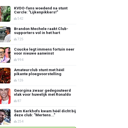
KVDO-fans woedend na stunt
Cercle: "Lijkenpikkers!"
542
Brandon Mechele raakt Club-
supporters vol in het hart
725
Coucke legt immens fortuin neer
voor nieuwe aanwinst
994
Amateurclub stunt met héél
pikante ploegvoorstelling
126
Georgina zwaar gedegouteerd
vlak voor huwelijk met Ronaldo
87
Sam Kerkhofs kwam héél dicht bij
deze club: "Mertens..."
254