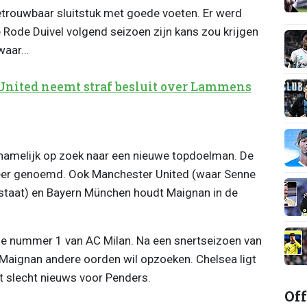
 betrouwbaar sluitstuk met goede voeten. Er werd
Rode Duivel volgend seizoen zijn kans zou krijgen
 waar…
 United neemt straf besluit over Lammens
 namelijk op zoek naar een nieuwe topdoelman. De
er genoemd. Ook Manchester United (waar Senne
taat) en Bayern München houdt Maignan in de
de nummer 1 van AC Milan. Na een snertseizoen van
 Maignan andere oorden wil opzoeken. Chelsea ligt
t slecht nieuws voor Penders.
Off