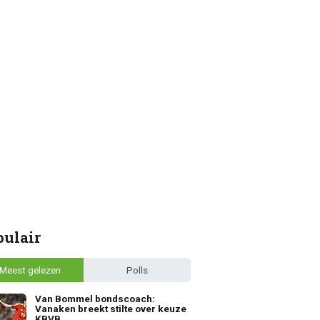
pulair
Meest gelezen
Polls
Van Bommel bondscoach:
Vanaken breekt stilte over keuze
KBVB