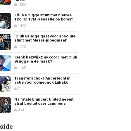
1852
'Club Brugge stunt met nieuwe
Tzolis: 17M-sensatie op komst'
1422
‘Club Brugge gaat voor absolute
stunt met Messi-ploegmaat’
1223
'Genk bezwijkt: akkoord met Club
Brugge in de maak?'
1165
Transferschok! 'Anderlecht in
actie voor comeback Lukaku'
711
Na fatale blunder: United neemt
straf besluit over Lammens
434
side