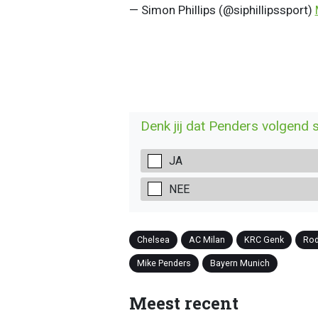
— Simon Phillips (@siphillipssport)
Denk jij dat Penders volgend s
JA
NEE
Chelsea
AC Milan
KRC Genk
Rod
Mike Penders
Bayern Munich
Meest recent