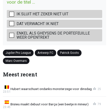
voor de titel ...
IK SLUIT HET ZEKER NIET UIT
DAT VERWACHT IK NIET
ENKEL ALS GHEYSENS DE PORTEFEUILLE
WEER OPENTREKT
Jupiler Pro League
Antwerp FC
Patrick Goots
Marc Overmars
Meest recent
Hubert waarschuwt ondanks monsterzege voor dinsdag
25
23:51
Bisiwu maakt debuut voor Barça (een beetje in mineur)
79
23:45