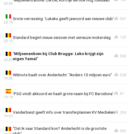
20:36
Grote verrassing: 'Lukaku geeft jawoord aan nieuwe club'
507
20:19
Standard begint nieuw seizoen met serieuze mokerslag
125
20:13
‘Miljoenenbom bij Club Brugge: Leko krijgt zijn
590
eigen Yamal’
20:00
Wilmots baalt over Anderlecht: "Anders 10 miljoen euro"
528
19:36
'PSG vindt akkoord en haalt grote naam bij FC Barcelona'
67
19:19
Vanderbiest geeft info over transferplannen KV Mechelen
204
19:02
"Dat ik naar Standard kon? Anderlecht is de grootste
355
club"