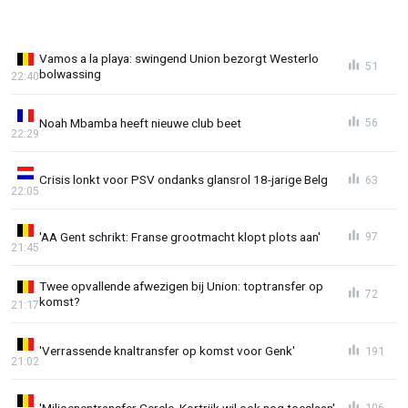
Vamos a la playa: swingend Union bezorgt Westerlo
51
bolwassing
22:40
Noah Mbamba heeft nieuwe club beet
56
22:29
Crisis lonkt voor PSV ondanks glansrol 18-jarige Belg
63
22:05
'AA Gent schrikt: Franse grootmacht klopt plots aan'
97
21:45
Twee opvallende afwezigen bij Union: toptransfer op
72
komst?
21:17
'Verrassende knaltransfer op komst voor Genk'
191
21:02
'Miljoenentransfer Cercle, Kortrijk wil ook nog toeslaan'
106