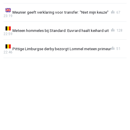
Meunier geeft verklaring voor transfer: "Niet mijn keuze"
67
23:19
Meteen hommeles bij Standard: Euvrard haalt keihard uit
128
22:59
Pittige Limburgse derby bezorgt Lommel meteen primeur
51
22:46