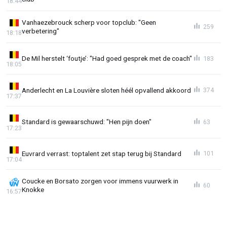
18:44
Vanhaezebrouck scherp voor topclub: "Geen
259
verbetering"
18:18
De Mil herstelt ‘foutje’: "Had goed gesprek met de coach"
183
18:05
Anderlecht en La Louvière sloten héél opvallend akkoord
374
17:37
Standard is gewaarschuwd: "Hen pijn doen"
63
17:23
Euvrard verrast: toptalent zet stap terug bij Standard
101
17:04
Coucke en Borsato zorgen voor immens vuurwerk in
60
Knokke
16:57