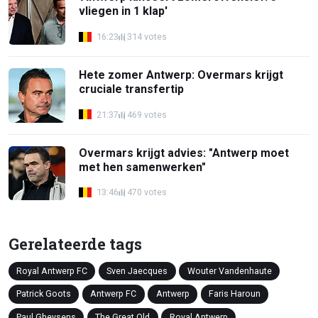
vliegen in 1 klap'
16:23
314 votes
Hete zomer Antwerp: Overmars krijgt
cruciale transfertip
21:37
469 votes
Overmars krijgt advies: "Antwerp moet
met hen samenwerken"
13:46
470 votes
Gerelateerde tags
Royal Antwerp FC
Sven Jaecques
Wouter Vandenhaute
Patrick Goots
Antwerp FC
Antwerp
Faris Haroun
Paul Gheysens
The Great Old
Royal Antwerp