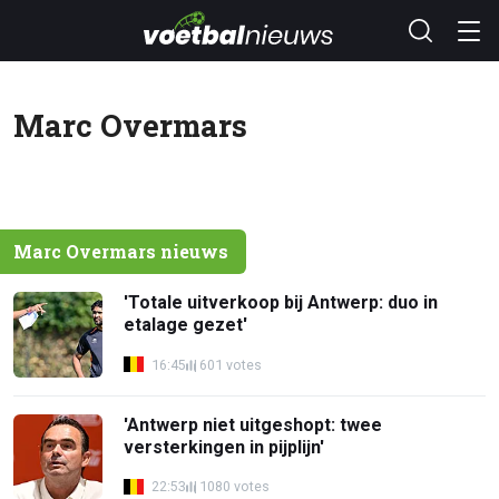
Marc Overmars
Marc Overmars nieuws
'Totale uitverkoop bij Antwerp: duo in
etalage gezet'
16:45
601 votes
'Antwerp niet uitgeshopt: twee
versterkingen in pijplijn'
22:53
1080 votes