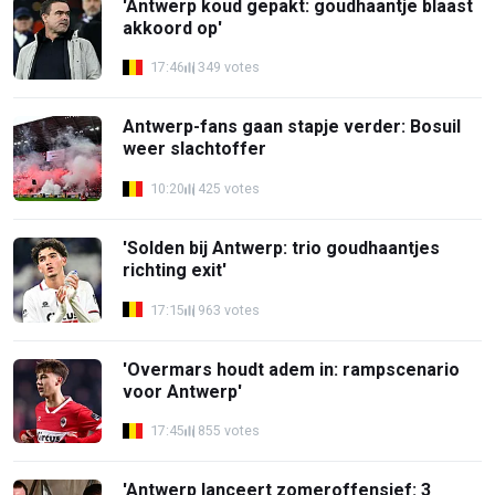
'Antwerp koud gepakt: goudhaantje blaast
akkoord op'
17:46
349 votes
Antwerp-fans gaan stapje verder: Bosuil
weer slachtoffer
10:20
425 votes
'Solden bij Antwerp: trio goudhaantjes
richting exit'
17:15
963 votes
'Overmars houdt adem in: rampscenario
voor Antwerp'
17:45
855 votes
'Antwerp lanceert zomeroffensief: 3