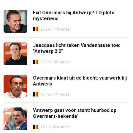
Exit Overmars bij Antwerp? TD plots
mysterieus
20:37
771 votes
Jaecques licht taken Vandenhaute toe:
"Antwerp 2.0"
18:03
280 votes
Overmars klapt uit de biecht: vuurwerk bij
Antwerp
16:48
747 votes
'Antwerp gaat voor stunt: huurbod op
Overmars-bekende'
17:13
864 votes