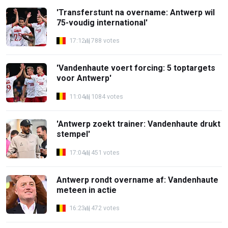
'Transferstunt na overname: Antwerp wil
75-voudig international'
17:12
788 votes
'Vandenhaute voert forcing: 5 toptargets
voor Antwerp'
11:04
1084 votes
'Antwerp zoekt trainer: Vandenhaute drukt
stempel'
17:04
451 votes
Antwerp rondt overname af: Vandenhaute
meteen in actie
16:23
472 votes