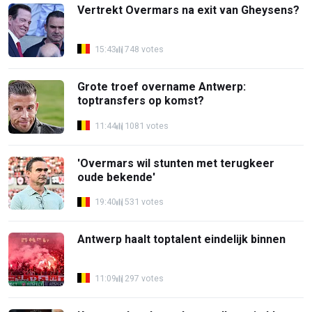
Vertrekt Overmars na exit van Gheysens?
15:43
748 votes
Grote troef overname Antwerp:
toptransfers op komst?
11:44
1081 votes
'Overmars wil stunten met terugkeer
oude bekende'
19:40
531 votes
Antwerp haalt toptalent eindelijk binnen
11:09
297 votes