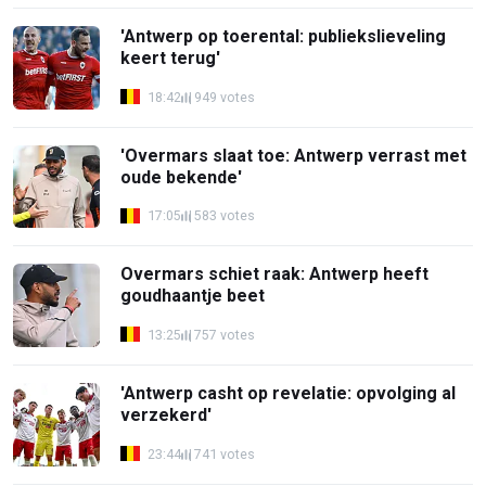
'Antwerp op toerental: publiekslieveling
keert terug'
18:42
949 votes
'Overmars slaat toe: Antwerp verrast met
oude bekende'
17:05
583 votes
Overmars schiet raak: Antwerp heeft
goudhaantje beet
13:25
757 votes
'Antwerp casht op revelatie: opvolging al
verzekerd'
23:44
741 votes