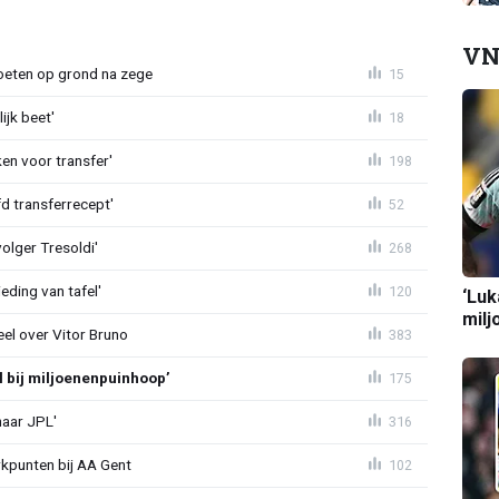
VN
eten op grond na zege
15
ijk beet'
18
en voor transfer'
198
d transferrecept'
52
olger Tresoldi'
268
eding van tafel'
120
‘Luk
milj
el over Vitor Bruno
383
l bij miljoenenpuinhoop’
175
naar JPL'
316
rkpunten bij AA Gent
102