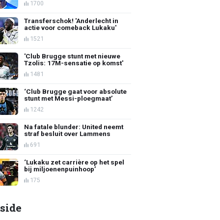
1700
Transferschok! 'Anderlecht in
actie voor comeback Lukaku'
1521
'Club Brugge stunt met nieuwe
Tzolis: 17M-sensatie op komst'
1481
‘Club Brugge gaat voor absolute
stunt met Messi-ploegmaat’
1242
Na fatale blunder: United neemt
straf besluit over Lammens
691
‘Lukaku zet carrière op het spel
bij miljoenenpuinhoop’
175
side