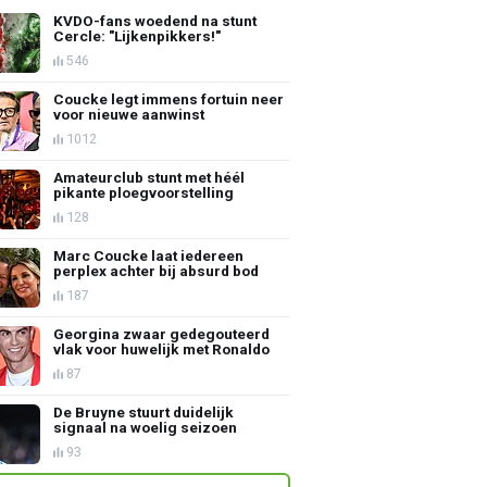
KVDO-fans woedend na stunt
Cercle: "Lijkenpikkers!"
546
Coucke legt immens fortuin neer
voor nieuwe aanwinst
1012
Amateurclub stunt met héél
pikante ploegvoorstelling
128
Marc Coucke laat iedereen
perplex achter bij absurd bod
187
Georgina zwaar gedegouteerd
vlak voor huwelijk met Ronaldo
87
De Bruyne stuurt duidelijk
signaal na woelig seizoen
93