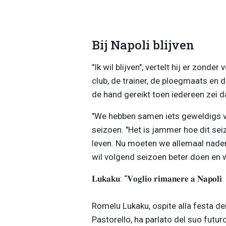
Bij Napoli blijven
"Ik wil blijven", vertelt hij er zonder
club, de trainer, de ploegmaats en
de hand gereikt toen iedereen zei 
"We hebben samen iets geweldigs verw
seizoen. "Het is jammer hoe dit sei
leven. Nu moeten we allemaal nade
wil volgend seizoen beter doen en 
𝐋𝐮𝐤𝐚𝐤𝐮: “𝐕𝐨𝐠𝐥𝐢𝐨 𝐫𝐢𝐦𝐚𝐧𝐞𝐫𝐞 𝐚 𝐍𝐚𝐩𝐨𝐥𝐢. 
Romelu Lukaku, ospite alla festa d
Pastorello, ha parlato del suo futuro