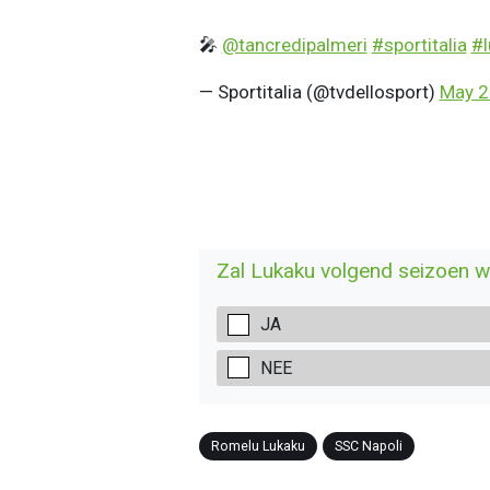
🎤
@tancredipalmeri
#sportitalia
#l
— Sportitalia (@tvdellosport)
May 2
Zal Lukaku volgend seizoen we
JA
NEE
Romelu Lukaku
SSC Napoli