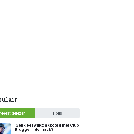
pulair
Meest gelezen
Polls
'Genk bezwijkt: akkoord met Club
Brugge in de maak?'