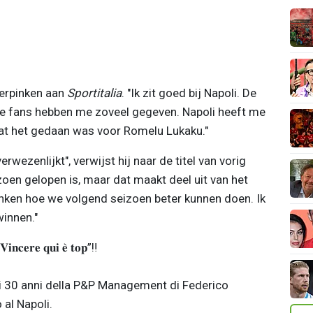
 verpinken aan
Sportitalia
. "Ik zit goed bij Napoli. De
 de fans hebben me zoveel gegeven. Napoli heeft me
dat het gedaan was voor Romelu Lukaku."
ezenlijkt", verwijst hij naar de titel van vorig
zoen gelopen is, maar dat maakt deel uit van het
nken hoe we volgend seizoen beter kunnen doen. Ik
winnen."
𝐢𝐧𝐜𝐞𝐫𝐞 𝐪𝐮𝐢 𝐞̀ 𝐭𝐨𝐩”‼️
ei 30 anni della P&P Management di Federico
 al Napoli.