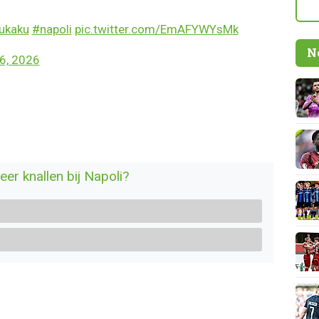
ukaku
#napoli
pic.twitter.com/EmAFYWYsMk
N
6, 2026
er knallen bij Napoli?