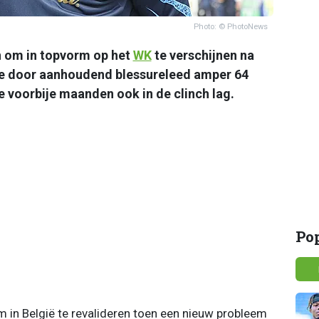
Photo: © PhotoNews
n om in topvorm op het
WK
te verschijnen na
lde door aanhoudend blessureleed amper 64
de voorbije maanden ook in de clinch lag.
Po
 in België te revalideren toen een nieuw probleem