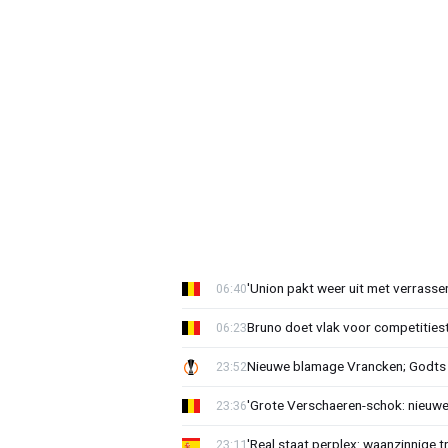
'Union pakt weer uit met verrasse
06:40
Bruno doet vlak voor competities
06:23
Nieuwe blamage Vrancken; Godts 
23:52
'Grote Verschaeren-schok: nieuwe 
23:36
'Real staat perplex: waanzinnige t
23:11