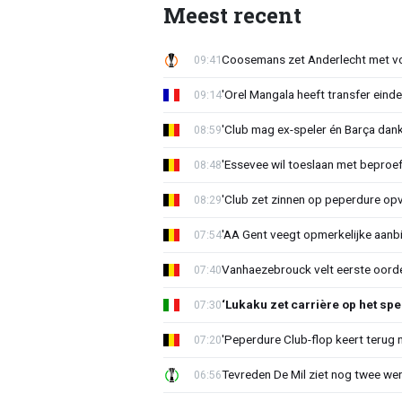
Meest recent
Coosemans zet Anderlecht met vo
09:41
'Orel Mangala heeft transfer eindel
09:14
'Club mag ex-speler én Barça dank
08:59
'Essevee wil toeslaan met beproef
08:48
'Club zet zinnen op peperdure opv
08:29
'AA Gent veegt opmerkelijke aanbi
07:54
Vanhaezebrouck velt eerste oorde
07:40
‘Lukaku zet carrière op het spe
07:30
'Peperdure Club-flop keert terug 
07:20
Tevreden De Mil ziet nog twee we
06:56