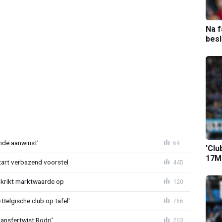
Na f
bes
nde aanwinst'
69
'Clu
17M-
tart verbazend voorstel
445
krikt marktwaarde op
120
Belgische club op tafel'
766
ransfertwist Rodri'
203