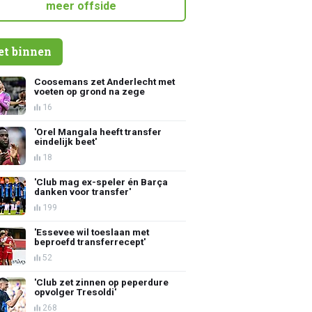
meer offside
et binnen
Coosemans zet Anderlecht met
voeten op grond na zege
16
'Orel Mangala heeft transfer
eindelijk beet'
18
'Club mag ex-speler én Barça
danken voor transfer'
199
'Essevee wil toeslaan met
beproefd transferrecept'
52
'Club zet zinnen op peperdure
opvolger Tresoldi'
268