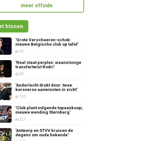
meer offside
et binnen
'Grote Verschaeren-schok:
nieuwe Belgische club op tafel'
23
'Real staat perplex: waanzinnige
transfertwist Rodri'
33
'Anderlecht drukt door: twee
kersverse aanwinsten in zicht'
152
'Club plant volgende topaankoop;
nieuwe wending Sternberg'
221
'Antwerp en STVV kruisen de
degens om oude bekende'