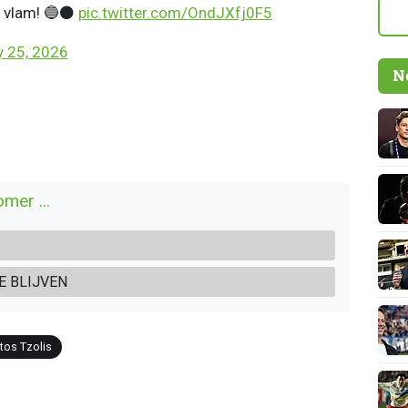
n vlam! 🔵⚫️
pic.twitter.com/OndJXfj0F5
 25, 2026
N
mer ...
E BLIJVEN
tos Tzolis