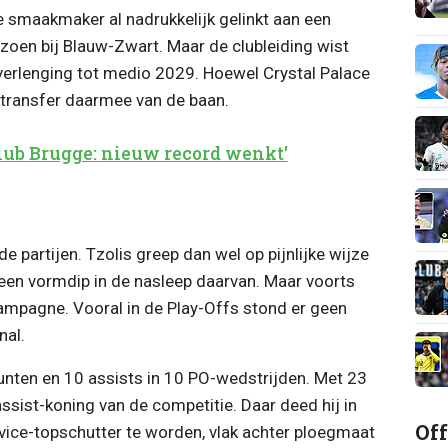
e smaakmaker al nadrukkelijk gelinkt aan een
izoen bij Blauw-Zwart. Maar de clubleiding wist
verlenging tot medio 2029. Hoewel Crystal Palace
transfer daarmee van de baan.
 Club Brugge: nieuw record wenkt'
 partijen. Tzolis greep dan wel op pijnlijke wijze
en vormdip in de nasleep daarvan. Maar voorts
ampagne. Vooral in de Play-Offs stond er geen
nal.
punten en 10 assists in 10 PO-wedstrijden. Met 23
 assist-koning van de competitie. Daar deed hij in
Off
ice-topschutter te worden, vlak achter ploegmaat