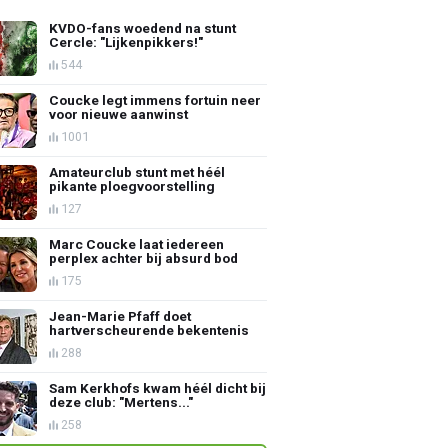
KVDO-fans woedend na stunt
Cercle: "Lijkenpikkers!"
544
Coucke legt immens fortuin neer
voor nieuwe aanwinst
1001
Amateurclub stunt met héél
pikante ploegvoorstelling
127
Marc Coucke laat iedereen
perplex achter bij absurd bod
175
Jean-Marie Pfaff doet
hartverscheurende bekentenis
288
Sam Kerkhofs kwam héél dicht bij
deze club: "Mertens..."
258