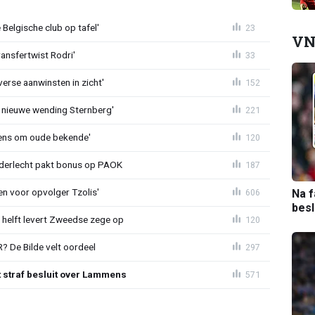
Belgische club op tafel'
23
VN
ransfertwist Rodri'
33
erse aanwinsten in zicht'
152
 nieuwe wending Sternberg'
221
ens om oude bekende'
120
nderlecht pakt bonus op PAOK
187
en voor opvolger Tzolis'
Na f
606
bes
e helft levert Zweedse zege op
120
 De Bilde velt oordeel
297
t straf besluit over Lammens
571