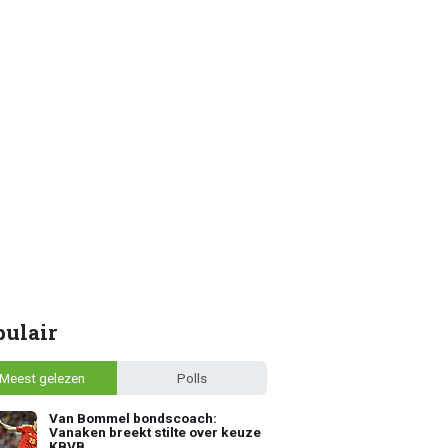
pulair
Meest gelezen
Polls
Van Bommel bondscoach:
Vanaken breekt stilte over keuze
KBVB