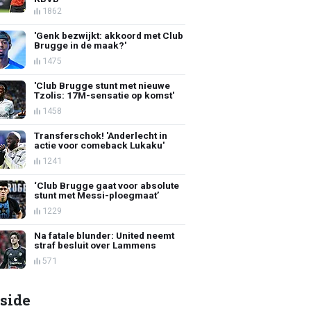
1862
'Genk bezwijkt: akkoord met Club
Brugge in de maak?'
1475
'Club Brugge stunt met nieuwe
Tzolis: 17M-sensatie op komst'
1458
Transferschok! 'Anderlecht in
actie voor comeback Lukaku'
1241
‘Club Brugge gaat voor absolute
stunt met Messi-ploegmaat’
1229
Na fatale blunder: United neemt
straf besluit over Lammens
571
side