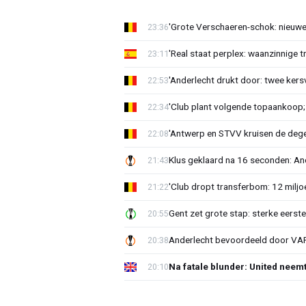
'Grote Verschaeren-schok: nieuwe 
23:36
'Real staat perplex: waanzinnige t
23:11
'Anderlecht drukt door: twee kersv
22:53
'Club plant volgende topaankoop;
22:34
'Antwerp en STVV kruisen de deg
22:08
Klus geklaard na 16 seconden: A
21:43
'Club dropt transferbom: 12 miljo
21:22
Gent zet grote stap: sterke eerst
20:55
Anderlecht bevoordeeld door VAR?
20:38
Na fatale blunder: United neem
20:10