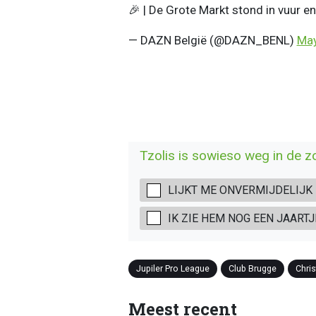
🎉 | De Grote Markt stond in vuur e
— DAZN België (@DAZN_BENL)
May
Tzolis is sowieso weg in de zo
LIJKT ME ONVERMIJDELIJK
IK ZIE HEM NOG EEN JAARTJ
Jupiler Pro League
Club Brugge
Chris
Meest recent