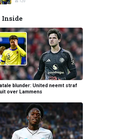
120
 Inside
atale blunder: United neemt straf
luit over Lammens