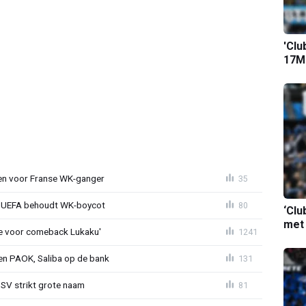
'Clu
17M-
oen voor Franse WK-ganger
35
ld: UEFA behoudt WK-boycot
80
‘Clu
met
tie voor comeback Lukaku'
1241
gen PAOK, Saliba op de bank
131
PSV strikt grote naam
81