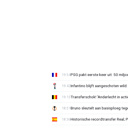
PSG pakt eerste keer uit: 50 milj
19:54
Infantino blijft aangeschoten wi
19:42
Transferschok! 'Anderlecht in ac
19:13
Bruno sleutelt aan basisploeg te
18:51
Historische recordtransfer Real; 
18:36