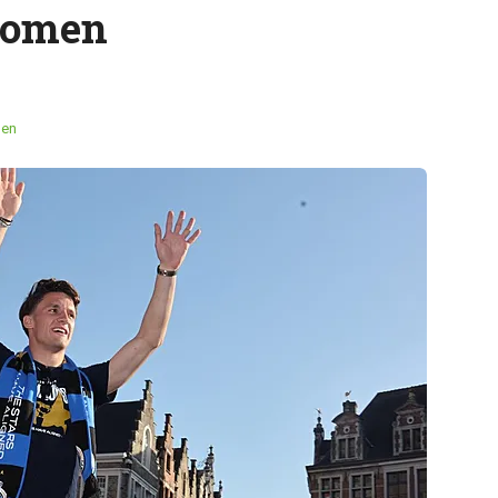
romen
men