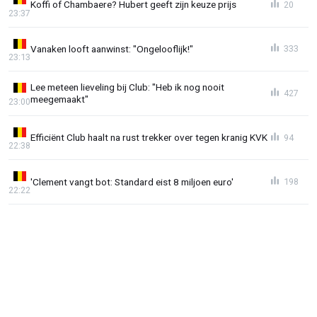
Koffi of Chambaere? Hubert geeft zijn keuze prijs
20
23:37
Vanaken looft aanwinst: "Ongelooflijk!"
333
23:13
Lee meteen lieveling bij Club: "Heb ik nog nooit
427
meegemaakt"
23:00
Efficiënt Club haalt na rust trekker over tegen kranig KVK
94
22:38
'Clement vangt bot: Standard eist 8 miljoen euro'
198
22:22