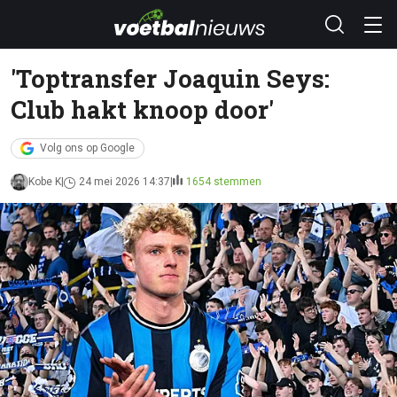
'Toptransfer Joaquin Seys:
Club hakt knoop door'
Volg ons op Google
Kobe K
24 mei 2026 14:37
1654 stemmen