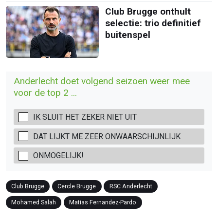
Club Brugge onthult
selectie: trio definitief
buitenspel
Anderlecht doet volgend seizoen weer mee
voor de top 2 ...
IK SLUIT HET ZEKER NIET UIT
DAT LIJKT ME ZEER ONWAARSCHIJNLIJK
ONMOGELIJK!
Club Brugge
Cercle Brugge
RSC Anderlecht
Mohamed Salah
Matias Fernandez-Pardo