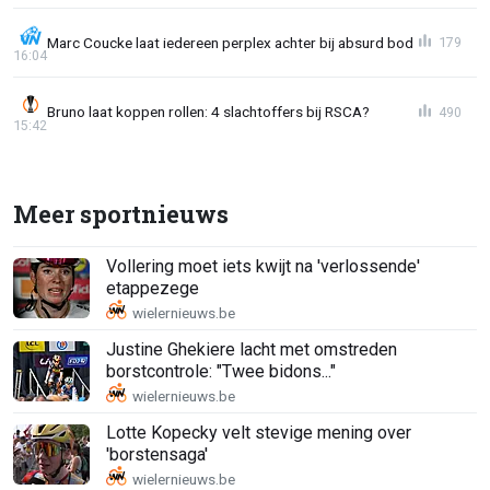
Marc Coucke laat iedereen perplex achter bij absurd bod
179
16:04
Bruno laat koppen rollen: 4 slachtoffers bij RSCA?
490
15:42
Meer sportnieuws
Vollering moet iets kwijt na 'verlossende'
etappezege
Justine Ghekiere lacht met omstreden
borstcontrole: "Twee bidons..."
Lotte Kopecky velt stevige mening over
'borstensaga'