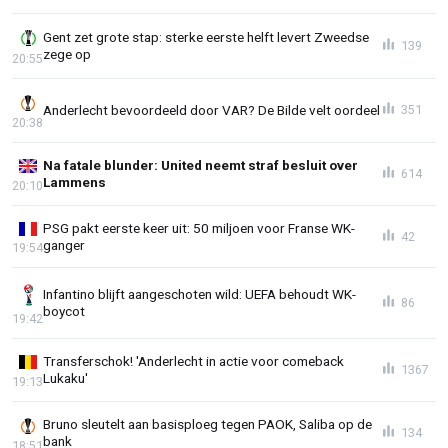
Gent zet grote stap: sterke eerste helft levert Zweedse
139
zege op
20:55
Anderlecht bevoordeeld door VAR? De Bilde velt oordeel
351
20:38
Na fatale blunder: United neemt straf besluit over
614
Lammens
20:10
PSG pakt eerste keer uit: 50 miljoen voor Franse WK-
42
ganger
19:54
Infantino blijft aangeschoten wild: UEFA behoudt WK-
86
boycot
19:42
Transferschok! 'Anderlecht in actie voor comeback
1367
Lukaku'
19:13
Bruno sleutelt aan basisploeg tegen PAOK, Saliba op de
134
bank
18:51