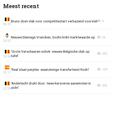
Meest recent
Bruno doet vlak voor competitiestart verbazend voorstel
9
06:23
Nieuwe blamage Vrancken; Godts krikt marktwaarde op
56
23:52
'Grote Verschaeren-schok: nieuwe Belgische club op
392
tafel'
23:36
'Real staat perplex: waanzinnige transfertwist Rodri'
109
23:11
'Anderlecht drukt door: twee kersverse aanwinsten in
355
zicht'
22:53