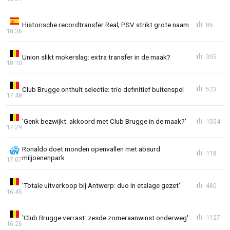
Historische recordtransfer Real; PSV strikt grote naam
86
18:36
Union slikt mokerslag: extra transfer in de maak?
305
18:10
Club Brugge onthult selectie: trio definitief buitenspel
523
17:48
'Genk bezwijkt: akkoord met Club Brugge in de maak?'
1554
17:29
Ronaldo doet monden openvallen met absurd
118
miljoenenpark
17:07
'Totale uitverkoop bij Antwerp: duo in etalage gezet'
480
16:45
'Club Brugge verrast: zesde zomeraanwinst onderweg'
1127
16:26