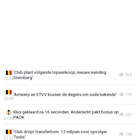
'Club plant volgende topaankoop; nieuwe wending
369
Sternberg'
22:34
'Antwerp en STVV kruisen de degens om oude bekende'
175
22:08
Klus geklaard na 16 seconden: Anderlecht pakt bonus op
231
PAOK
21:43
'Club dropt transferbom: 12 miljoen voor opvolger
739
Tzolis'
21:22