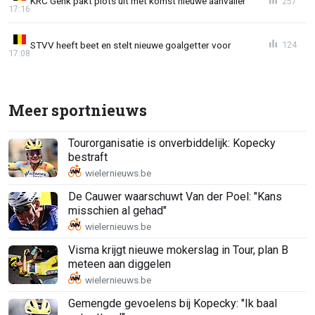
KRC Genk pakt plots uit met komst nieuwe aanvaller
257
17:16
STVV heeft beet en stelt nieuwe goalgetter voor
124
17:08
Meer sportnieuws
Tourorganisatie is onverbiddelijk: Kopecky
bestraft
De Cauwer waarschuwt Van der Poel: "Kans
misschien al gehad"
Visma krijgt nieuwe mokerslag in Tour, plan B
meteen aan diggelen
Gemengde gevoelens bij Kopecky: "Ik baal