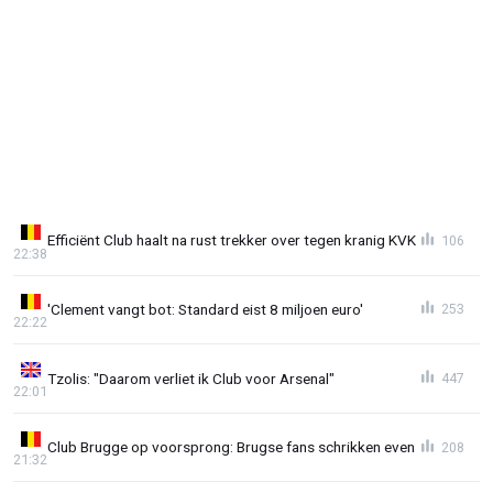
Efficiënt Club haalt na rust trekker over tegen kranig KVK
106
22:38
'Clement vangt bot: Standard eist 8 miljoen euro'
253
22:22
Tzolis: "Daarom verliet ik Club voor Arsenal"
447
22:01
Club Brugge op voorsprong: Brugse fans schrikken even
208
21:32