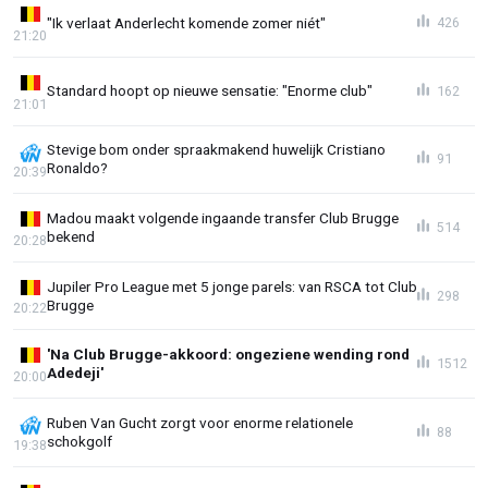
"Ik verlaat Anderlecht komende zomer niét"
426
21:20
Standard hoopt op nieuwe sensatie: "Enorme club"
162
21:01
Stevige bom onder spraakmakend huwelijk Cristiano
91
Ronaldo?
20:39
Madou maakt volgende ingaande transfer Club Brugge
514
bekend
20:28
Jupiler Pro League met 5 jonge parels: van RSCA tot Club
298
Brugge
20:22
'Na Club Brugge-akkoord: ongeziene wending rond
1512
Adedeji'
20:00
Ruben Van Gucht zorgt voor enorme relationele
88
schokgolf
19:38