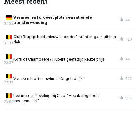
Meest recent
Vermeeren forceert plots sensationele
44
transferwending
07:35
Club Brugge heeft nieuw 'monster': kranten gaan uit hun
120
dak
07:11
Koffi of Chambaere? Hubert geeft zijn keuze prijs
44
23:37
Vanaken looft aanwinst: "Ongelooflijk!"
502
23:13
Lee meteen lieveling bij Club: "Heb ik nog nooit
635
meegemaakt"
23:00