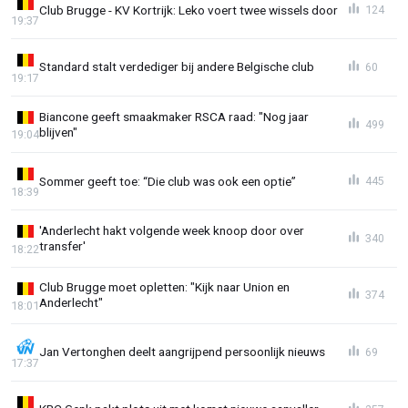
Club Brugge - KV Kortrijk: Leko voert twee wissels door
124
19:37
Standard stalt verdediger bij andere Belgische club
60
19:17
Biancone geeft smaakmaker RSCA raad: "Nog jaar
499
blijven"
19:04
Sommer geeft toe: “Die club was ook een optie”
445
18:39
'Anderlecht hakt volgende week knoop door over
340
transfer'
18:22
Club Brugge moet opletten: "Kijk naar Union en
374
Anderlecht"
18:01
Jan Vertonghen deelt aangrijpend persoonlijk nieuws
69
17:37