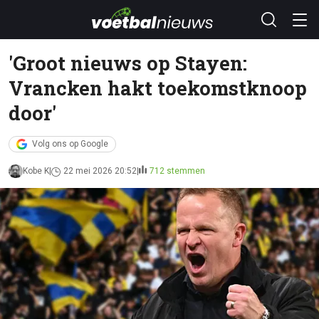
'Groot nieuws op Stayen:
Vrancken hakt toekomstknoop
door'
Volg ons op Google
Kobe K
22 mei 2026 20:52
712 stemmen