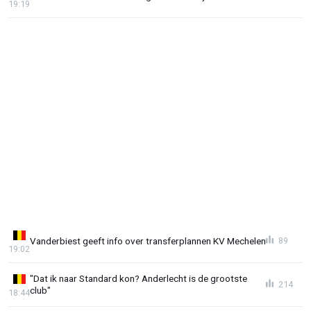
19:19
Vanderbiest geeft info over transferplannen KV Mechelen
89
19:02
"Dat ik naar Standard kon? Anderlecht is de grootste
214
club"
18:44