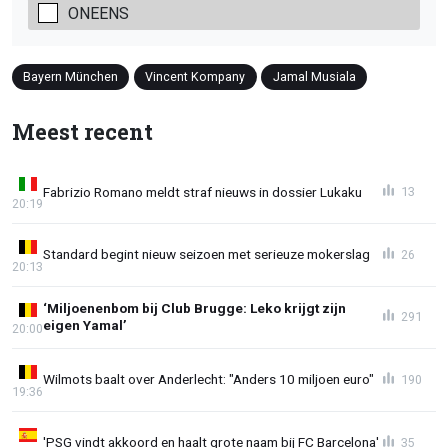
ONEENS
Bayern München
Vincent Kompany
Jamal Musiala
Meest recent
Fabrizio Romano meldt straf nieuws in dossier Lukaku
13
20:19
Standard begint nieuw seizoen met serieuze mokerslag
26
20:13
‘Miljoenenbom bij Club Brugge: Leko krijgt zijn
291
eigen Yamal’
20:00
Wilmots baalt over Anderlecht: "Anders 10 miljoen euro"
190
19:36
'PSG vindt akkoord en haalt grote naam bij FC Barcelona'
35