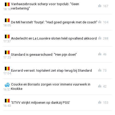
Vanhaezebrouck scherp voor topclub: "Geen
167
verbetering"
18:18
De Mil herstelt ‘foutje’: "Had goed gesprek met de coach"
104
18:05
Anderlecht en La Louvière sloten héél opvallend akkoord
288
17:37
Standard is gewaarschuwd: "Hen pijn doen"
46
17:23
Euvrard verrast: toptalent zet stap terug bij Standard
73
17:04
Coucke en Borsato zorgen voor immens vuurwerk in
42
Knokke
16:57
'STVV strijkt miljoenen op dankzij PSG'
153
16:43