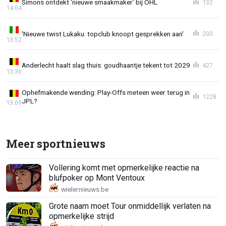
Simons ontdekt ‘nieuwe smaakmaker’ bij OHL
132
14:04
'Nieuwe twist Lukaku: topclub knoopt gesprekken aan'
200
13:52
Anderlecht haalt slag thuis: goudhaantje tekent tot 2029
427
13:36
Ophefmakende wending: Play-Offs meteen weer terug in
1228
JPL?
13:09
Meer sportnieuws
Vollering komt met opmerkelijke reactie na
blufpoker op Mont Ventoux
Grote naam moet Tour onmiddellijk verlaten na
opmerkelijke strijd