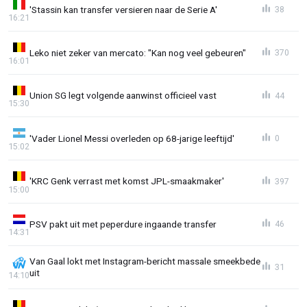
'Stassin kan transfer versieren naar de Serie A'
38
16:21
Leko niet zeker van mercato: "Kan nog veel gebeuren"
370
16:01
Union SG legt volgende aanwinst officieel vast
44
15:30
'Vader Lionel Messi overleden op 68-jarige leeftijd'
0
15:02
'KRC Genk verrast met komst JPL-smaakmaker'
397
15:00
PSV pakt uit met peperdure ingaande transfer
46
14:31
Van Gaal lokt met Instagram-bericht massale smeekbede
31
uit
14:10