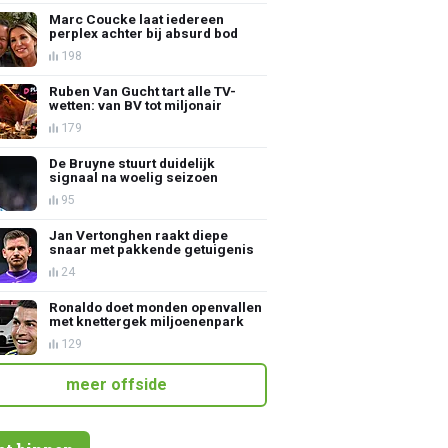
Marc Coucke laat iedereen
perplex achter bij absurd bod
198
Ruben Van Gucht tart alle TV-
wetten: van BV tot miljonair
179
De Bruyne stuurt duidelijk
signaal na woelig seizoen
95
Jan Vertonghen raakt diepe
snaar met pakkende getuigenis
24
Ronaldo doet monden openvallen
met knettergek miljoenenpark
129
meer offside