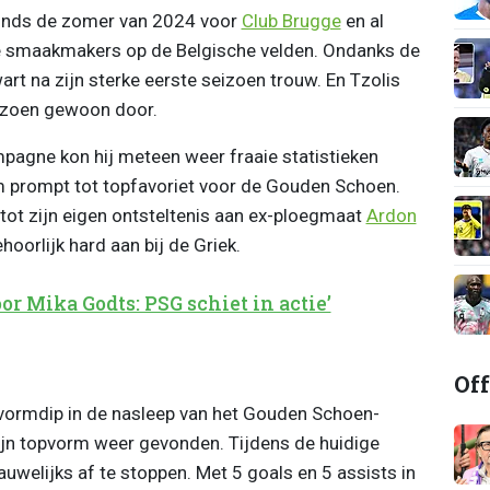
 sinds de zomer van 2024 voor
Club Brugge
en al
n de smaakmakers op de Belgische velden. Ondanks de
art na zijn sterke eerste seizoen trouw. En Tzolis
seizoen gewoon door.
pagne kon hij meteen weer fraaie statistieken
 prompt tot topfavoriet voor de Gouden Schoen.
s tot zijn eigen ontsteltenis aan ex-ploegmaat
Ardon
oorlijk hard aan bij de Griek.
r Mika Godts: PSG schiet in actie’
Off
 vormdip in de nasleep van het Gouden Schoen-
zijn topvorm weer gevonden. Tijdens de huidige
auwelijks af te stoppen. Met 5 goals en 5 assists in