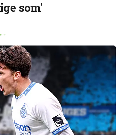
ige som'
mmen