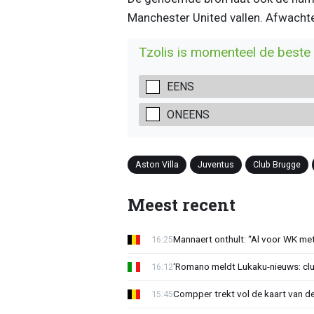
Manchester United vallen. Afwachten
Tzolis is momenteel de beste v
EENS
ONEENS
Aston Villa
Juventus
Club Brugge
Meest recent
Mannaert onthult: “Al voor WK m
16:25
‘Romano meldt Lukaku-nieuws: club
16:12
Compper trekt vol de kaart van de
15:45