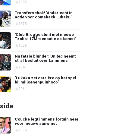
1985
Transferschok! 'Anderlecht in
actie voor comeback Lukaku'
1673
'Club Brugge stunt met nieuwe
Tzolis: 17M-sensatie op komst'
1503
Na fatale blunder: United neemt
straf besluit over Lammens
784
‘Lukaku zet carrière op het spel
bij miljoenenpuinhoop’
296
side
Coucke legt immens fortuin neer
voor nieuwe aanwinst
1019