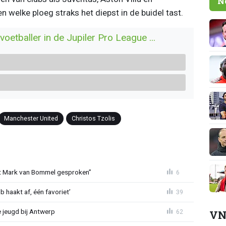
N
 welke ploeg straks het diepst in de buidel tast.
oetballer in de Jupiler Pro League ...
Manchester United
Christos Tzolis
et Mark van Bommel gesproken”
6
 haakt af, één favoriet’
39
 jeugd bij Antwerp
62
VN