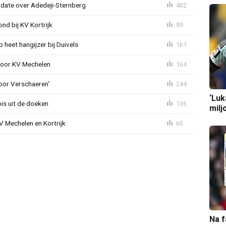
pdate over Adedeji-Sternberg
402
d bij KV Kortrijk
99
heet hangijzer bij Duivels
161
 voor KV Mechelen
164
oor Verschaeren'
244
‘Luk
is uit de doeken
136
milj
V Mechelen en Kortrijk
65
Na f