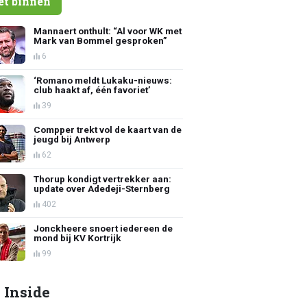
et binnen
Mannaert onthult: “Al voor WK met
Mark van Bommel gesproken”
6
‘Romano meldt Lukaku-nieuws:
club haakt af, één favoriet’
39
Compper trekt vol de kaart van de
jeugd bij Antwerp
62
Thorup kondigt vertrekker aan:
update over Adedeji-Sternberg
402
Jonckheere snoert iedereen de
mond bij KV Kortrijk
99
 Inside