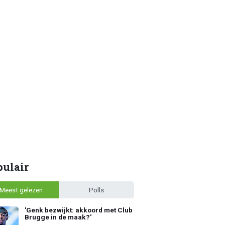
pulair
Meest gelezen
Polls
'Genk bezwijkt: akkoord met Club
Brugge in de maak?'