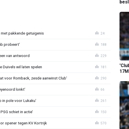
bes
r met pakkende getuigenis
24
ub probeert'
188
teen van antwoord
229
'Clu
 Duivels wil laten spelen
181
17M-
t voor Romback, zesde aanwinst Club'
290
eyenoord lonkt’
66
b in pole voor Lukaku’
261
PSG schiet in actie’
150
r opener tegen KV Kortrijk
570