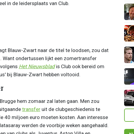
el in de leidersplaats van Club.
aagt Blauw-Zwart naar de titel te loodsen, zou dat
. Want ondertussen lijkt een zomertransfer
n volgens
Het Nieuwsblad
is Club ook bereid om
lus' bij Blauw-Zwart hebben voltooid.
r
ub Brugge hem zomaar zal laten gaan. Men zou
 uitgaande
transfer
uit de clubgeschiedenis te
de 40 miljoen euro moeten kosten. Aan interesse
atasaray werden de voorbije weken aangehaald.
 van clubs als Juventus, Aston Villa en