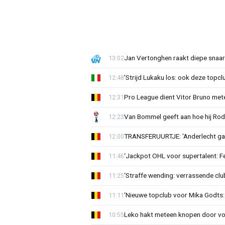
Jan Vertonghen raakt diepe snaa
13:02
'Strijd Lukaku los: ook deze topcl
12:48
Pro League dient Vitor Bruno me
12:31
Van Bommel geeft aan hoe hij Rode
12:23
TRANSFERUURTJE: 'Anderlecht gaa
12:00
‘Jackpot OHL voor supertalent: F
11:46
‘Straffe wending: verrassende clu
11:25
‘Nieuwe topclub voor Mika Godts: 
11:11
Leko hakt meteen knopen door voo
10:55