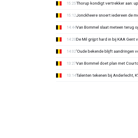
Thorup kondigt vertrekker aan: u
15:25
Jonckheere snoert iedereen de mon
15:12
Van Bommel slaat meteen terug op 
14:44
De Mil grijpt hard in bij KAA Gent
14:20
'Oude bekende blijft aandringen v
14:02
Van Bommel doet plan met Courto
13:27
Talenten tekenen bij Anderlecht, K
13:14