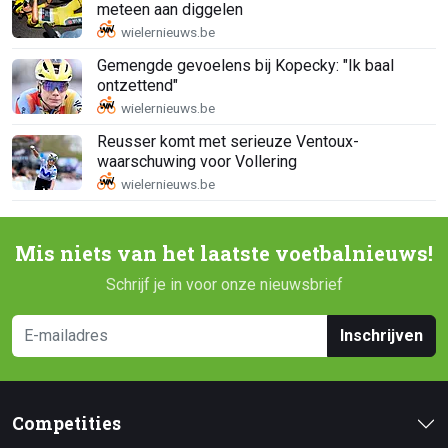
meteen aan diggelen
Gemengde gevoelens bij Kopecky: "Ik baal
ontzettend"
Reusser komt met serieuze Ventoux-
waarschuwing voor Vollering
Mis niets van het laatste voetbalnieuws!
Schrijf je in voor onze nieuwsbrief
Inschrijven
Competities