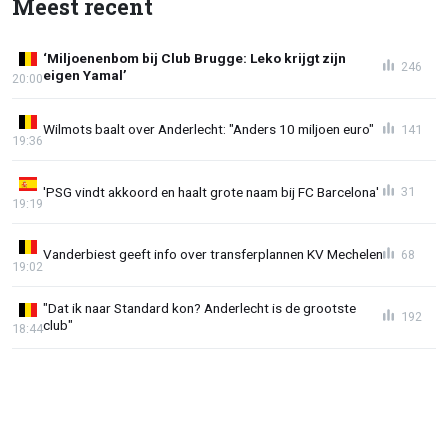
Meest recent
‘Miljoenenbom bij Club Brugge: Leko krijgt zijn
246
eigen Yamal’
20:00
Wilmots baalt over Anderlecht: "Anders 10 miljoen euro"
141
19:36
'PSG vindt akkoord en haalt grote naam bij FC Barcelona'
31
19:19
Vanderbiest geeft info over transferplannen KV Mechelen
68
19:02
"Dat ik naar Standard kon? Anderlecht is de grootste
192
club"
18:44