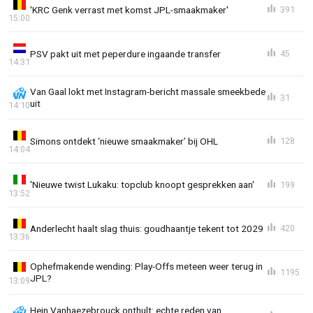
'KRC Genk verrast met komst JPL-smaakmaker'
391
15:00
PSV pakt uit met peperdure ingaande transfer
45
14:31
Van Gaal lokt met Instagram-bericht massale smeekbede
31
uit
14:10
Simons ontdekt ‘nieuwe smaakmaker’ bij OHL
128
14:04
'Nieuwe twist Lukaku: topclub knoopt gesprekken aan'
199
13:52
Anderlecht haalt slag thuis: goudhaantje tekent tot 2029
420
13:36
Ophefmakende wending: Play-Offs meteen weer terug in
1195
JPL?
13:09
Hein Vanhaezebrouck onthult: echte reden van