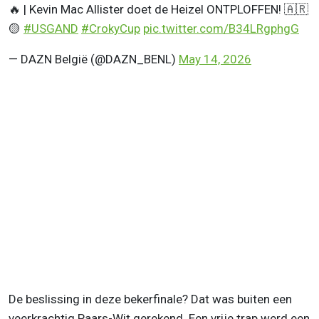
🔥 | Kevin Mac Allister doet de Heizel ONTPLOFFEN! 🇦🇷
🟡
#USGAND
#CrokyCup
pic.twitter.com/B34LRgphgG
— DAZN België (@DAZN_BENL)
May 14, 2026
De beslissing in deze bekerfinale? Dat was buiten een
veerkrachtig Paars-Wit gerekend. Een vrije trap werd een