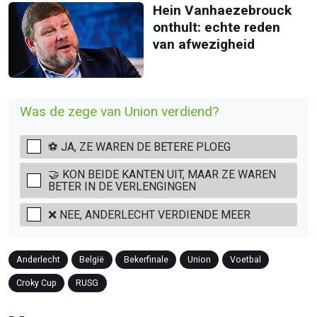
Hein Vanhaezebrouck
onthult: echte reden
van afwezigheid
Was de zege van Union verdiend?
⚽ JA, ZE WAREN DE BETERE PLOEG
🤝 KON BEIDE KANTEN UIT, MAAR ZE WAREN
BETER IN DE VERLENGINGEN
❌ NEE, ANDERLECHT VERDIENDE MEER
Anderlecht
België
Bekerfinale
Union
Voetbal
Croky Cup
RUSG