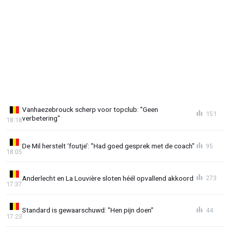
Vanhaezebrouck scherp voor topclub: "Geen
151
verbetering"
18:18
De Mil herstelt ‘foutje’: "Had goed gesprek met de coach"
95
18:05
Anderlecht en La Louvière sloten héél opvallend akkoord
273
17:37
Standard is gewaarschuwd: "Hen pijn doen"
44
17:23