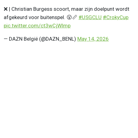
❌ | Christian Burgess scoort, maar zijn doelpunt wordt
afgekeurd voor buitenspel. 😮📏
#USGCLU
#CrokyCup
pic.twitter.com/ct3wCjWlmp
— DAZN België (@DAZN_BENL)
May 14, 2026