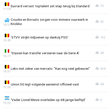
Euvrard verrast: toptalent zet stap terug bij Standard
70
17:04
Coucke en Borsato zorgen voor immens vuurwerk in
42
Knokke
16:57
'STVV strijkt miljoenen op dankzij PSG'
152
16:43
'Stassin kan transfer versieren naar de Serie A'
38
16:21
Leko niet zeker van mercato: "Kan nog veel gebeuren"
364
16:01
Union SG legt volgende aanwinst officieel vast
44
15:30
'Vader Lionel Messi overleden op 68-jarige leeftijd'
0
15:02