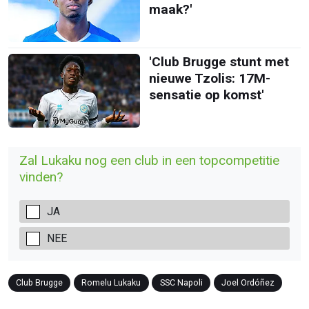
maak?'
'Club Brugge stunt met
nieuwe Tzolis: 17M-
sensatie op komst'
Zal Lukaku nog een club in een topcompetitie
vinden?
JA
NEE
Club Brugge
Romelu Lukaku
SSC Napoli
Joel Ordóñez