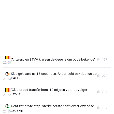
'Antwerp en STVV kruisen de degens om oude bekende'
167
22:08
Klus geklaard na 16 seconden: Anderlecht pakt bonus op
222
PAOK
21:43
'Club dropt transferbom: 12 miljoen voor opvolger
711
Tzolis'
21:22
Gent zet grote stap: sterke eerste helft levert Zweedse
137
zege op
20:55