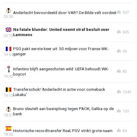
Anderlecht bevoordeeld door VAR? De Bilde velt oordeel
337
20:38
Na fatale blunder: United neemt straf besluit over
605
Lammens
20:10
PSG pakt eerste keer uit: 50 miljoen voor Franse WK-
39
ganger
19:54
Infantino blijft aangeschoten wild: UEFA behoudt WK-
85
boycot
19:42
Transferschok! 'Anderlecht in actie voor comeback
1349
Lukaku'
19:13
Bruno sleutelt aan basisploeg tegen PAOK, Saliba op de
133
bank
18:51
Historische recordtransfer Real; PSV strikt grote naam
84
18:36