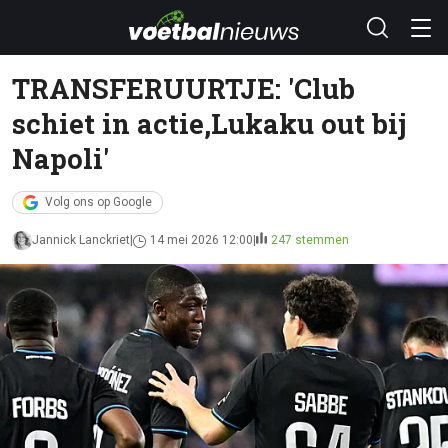
TRANSFERUURTJE: 'Club
schiet in actie,Lukaku out bij
Napoli'
Volg ons op Google
Jannick Lanckriet
14 mei 2026 12:00
247 stemmen