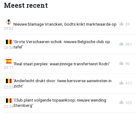
Meest recent
Nieuwe blamage Vrancken; Godts krikt marktwaarde op
39
23:52
'Grote Verschaeren-schok: nieuwe Belgische club op
301
tafel'
23:36
'Real staat perplex: waanzinnige transfertwist Rodri'
90
23:11
'Anderlecht drukt door: twee kersverse aanwinsten in
311
zicht'
22:53
'Club plant volgende topaankoop; nieuwe wending
325
Sternberg'
22:34