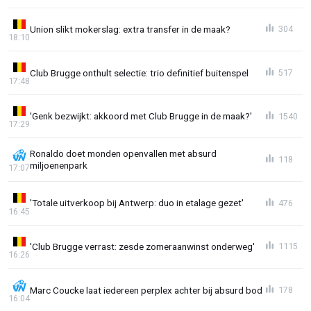
Union slikt mokerslag: extra transfer in de maak?
304
18:10
Club Brugge onthult selectie: trio definitief buitenspel
517
17:48
'Genk bezwijkt: akkoord met Club Brugge in de maak?'
1540
17:29
Ronaldo doet monden openvallen met absurd
118
miljoenenpark
17:07
'Totale uitverkoop bij Antwerp: duo in etalage gezet'
476
16:45
'Club Brugge verrast: zesde zomeraanwinst onderweg'
1115
16:26
Marc Coucke laat iedereen perplex achter bij absurd bod
178
16:04