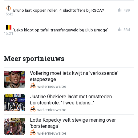
Bruno laat koppen rollen: 4 slachtoffers bij RSCA?
489
15:42
'Leko klopt op tafel: transfergeweld bij Club Brugge'
834
15:21
Meer sportnieuws
Vollering moet iets kwijt na 'verlossende'
etappezege
Justine Ghekiere lacht met omstreden
borstcontrole: "Twee bidons..."
Lotte Kopecky velt stevige mening over
'borstensaga'