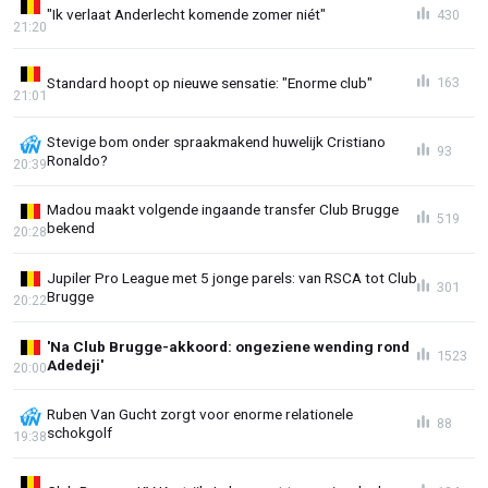
"Ik verlaat Anderlecht komende zomer niét"
430
21:20
Standard hoopt op nieuwe sensatie: "Enorme club"
163
21:01
Stevige bom onder spraakmakend huwelijk Cristiano
93
Ronaldo?
20:39
Madou maakt volgende ingaande transfer Club Brugge
519
bekend
20:28
Jupiler Pro League met 5 jonge parels: van RSCA tot Club
301
Brugge
20:22
'Na Club Brugge-akkoord: ongeziene wending rond
1523
Adedeji'
20:00
Ruben Van Gucht zorgt voor enorme relationele
88
schokgolf
19:38