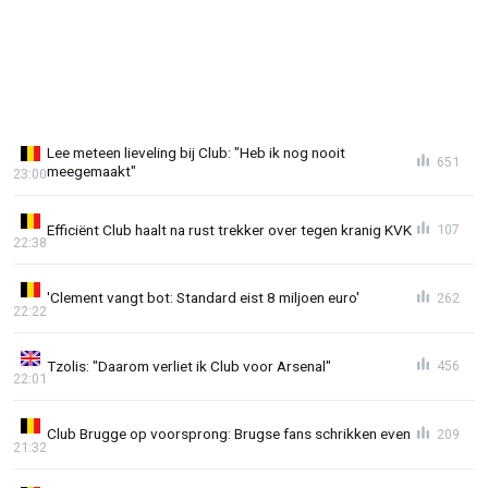
Lee meteen lieveling bij Club: "Heb ik nog nooit
651
meegemaakt"
23:00
Efficiënt Club haalt na rust trekker over tegen kranig KVK
107
22:38
'Clement vangt bot: Standard eist 8 miljoen euro'
262
22:22
Tzolis: "Daarom verliet ik Club voor Arsenal"
456
22:01
Club Brugge op voorsprong: Brugse fans schrikken even
209
21:32