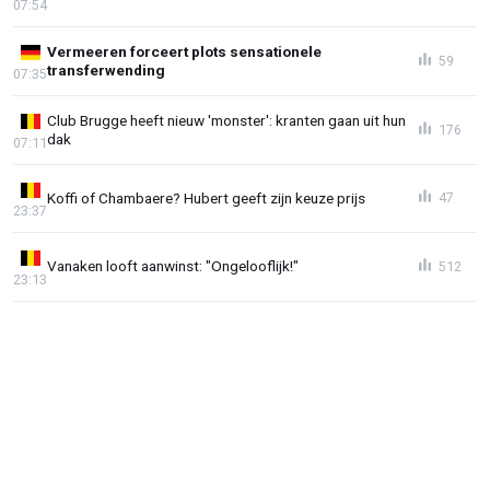
07:54
Vermeeren forceert plots sensationele
59
transferwending
07:35
Club Brugge heeft nieuw 'monster': kranten gaan uit hun
176
dak
07:11
Koffi of Chambaere? Hubert geeft zijn keuze prijs
47
23:37
Vanaken looft aanwinst: "Ongelooflijk!"
512
23:13