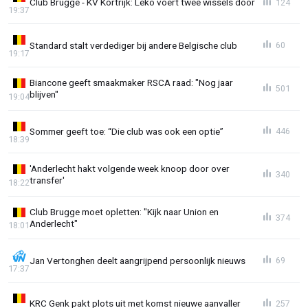
Club Brugge - KV Kortrijk: Leko voert twee wissels door
124
19:37
Standard stalt verdediger bij andere Belgische club
60
19:17
Biancone geeft smaakmaker RSCA raad: "Nog jaar
501
blijven"
19:04
Sommer geeft toe: “Die club was ook een optie”
446
18:39
'Anderlecht hakt volgende week knoop door over
340
transfer'
18:22
Club Brugge moet opletten: "Kijk naar Union en
374
Anderlecht"
18:01
Jan Vertonghen deelt aangrijpend persoonlijk nieuws
69
17:37
KRC Genk pakt plots uit met komst nieuwe aanvaller
257