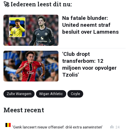
🚀 Iedereen leest dit nu:
Na fatale blunder:
United neemt straf
besluit over Lammens
'Club dropt
transferbom: 12
miljoen voor opvolger
Tzolis'
Zulte Waregem
Wigan Athletic
Coyle
Meest recent
'Genk lanceert nieuw offensief: dríé extra aanwinsten'
24