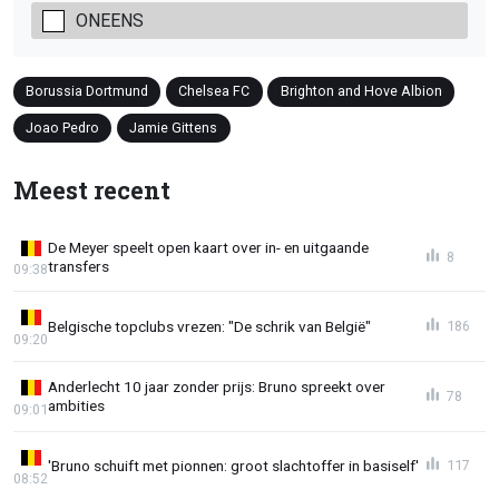
ONEENS
Borussia Dortmund
Chelsea FC
Brighton and Hove Albion
Joao Pedro
Jamie Gittens
Meest recent
De Meyer speelt open kaart over in- en uitgaande
8
transfers
09:38
Belgische topclubs vrezen: "De schrik van België"
186
09:20
Anderlecht 10 jaar zonder prijs: Bruno spreekt over
78
ambities
09:01
'Bruno schuift met pionnen: groot slachtoffer in basiself'
117
08:52