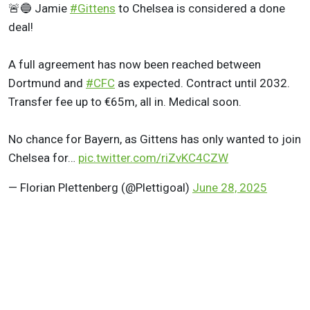
🚨🔵 Jamie
#Gittens
to Chelsea is considered a done
deal!
A full agreement has now been reached between
Dortmund and
#CFC
as expected. Contract until 2032.
Transfer fee up to €65m, all in. Medical soon.
No chance for Bayern, as Gittens has only wanted to join
Chelsea for…
pic.twitter.com/riZvKC4CZW
— Florian Plettenberg (@Plettigoal)
June 28, 2025