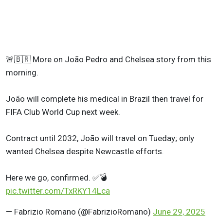
🚨🇧🇷 More on João Pedro and Chelsea story from this
morning.
João will complete his medical in Brazil then travel for
FIFA Club World Cup next week.
Contract until 2032, João will travel on Tueday; only
wanted Chelsea despite Newcastle efforts.
Here we go, confirmed. ✅💣
pic.twitter.com/TxRKY14Lca
— Fabrizio Romano (@FabrizioRomano)
June 29, 2025