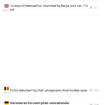
'Liverpool helemaal los: stuntdeal bij Barça, bod van 115
57
mil'
08:37
Potts debuteert bij Club: ploegmaats doen boekje open
405
08:12
Vermeeren forceert plots sensationele
208