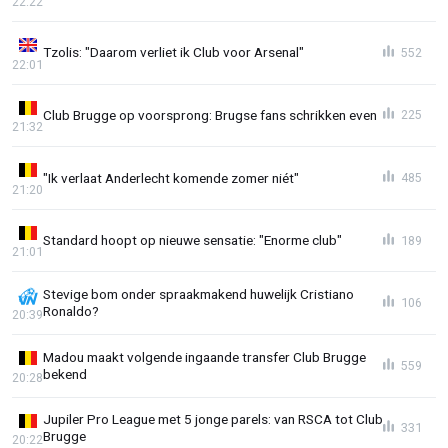
22:22
Tzolis: "Daarom verliet ik Club voor Arsenal"
552
22:01
Club Brugge op voorsprong: Brugse fans schrikken even
225
21:32
"Ik verlaat Anderlecht komende zomer niét"
485
21:20
Standard hoopt op nieuwe sensatie: "Enorme club"
189
21:01
Stevige bom onder spraakmakend huwelijk Cristiano
106
Ronaldo?
20:39
Madou maakt volgende ingaande transfer Club Brugge
559
bekend
20:28
Jupiler Pro League met 5 jonge parels: van RSCA tot Club
331
Brugge
20:22