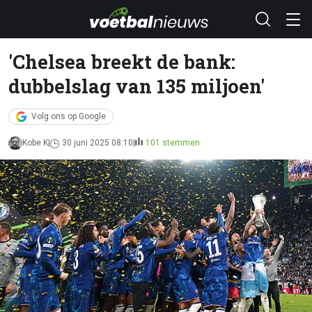
'Chelsea breekt de bank:
dubbelslag van 135 miljoen'
Volg ons op Google
Kobe K
30 juni 2025 08:10
101 stemmen