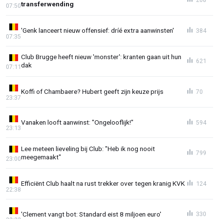
transferwending
07:50
'Genk lanceert nieuw offensief: dríé extra aanwinsten'
384
07:35
Club Brugge heeft nieuw 'monster': kranten gaan uit hun
621
dak
07:11
Koffi of Chambaere? Hubert geeft zijn keuze prijs
70
23:37
Vanaken looft aanwinst: "Ongelooflijk!"
594
23:13
Lee meteen lieveling bij Club: "Heb ik nog nooit
799
meegemaakt"
23:00
Efficiënt Club haalt na rust trekker over tegen kranig KVK
124
22:38
'Clement vangt bot: Standard eist 8 miljoen euro'
330