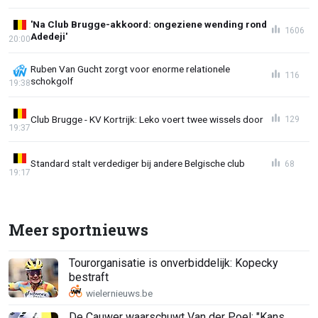
'Na Club Brugge-akkoord: ongeziene wending rond
1606
Adedeji'
20:00
Ruben Van Gucht zorgt voor enorme relationele
116
schokgolf
19:38
Club Brugge - KV Kortrijk: Leko voert twee wissels door
129
19:37
Standard stalt verdediger bij andere Belgische club
68
19:17
Meer sportnieuws
Tourorganisatie is onverbiddelijk: Kopecky
bestraft
De Cauwer waarschuwt Van der Poel: "Kans