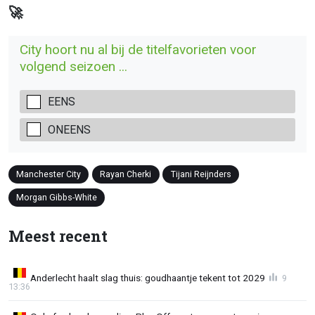
🚀
City hoort nu al bij de titelfavorieten voor
volgend seizoen ...
EENS
ONEENS
Manchester City
Rayan Cherki
Tijani Reijnders
Morgan Gibbs-White
Meest recent
Anderlecht haalt slag thuis: goudhaantje tekent tot 2029
9
13:36