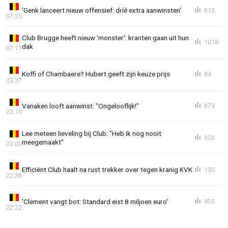
'Genk lanceert nieuw offensief: dríé extra aanwinsten'
813
07:35
Club Brugge heeft nieuw 'monster': kranten gaan uit hun
1018
dak
07:11
Koffi of Chambaere? Hubert geeft zijn keuze prijs
94
23:37
Vanaken looft aanwinst: "Ongelooflijk!"
673
23:13
Lee meteen lieveling bij Club: "Heb ik nog nooit
920
meegemaakt"
23:00
Efficiënt Club haalt na rust trekker over tegen kranig KVK
135
22:38
'Clement vangt bot: Standard eist 8 miljoen euro'
403
22:22