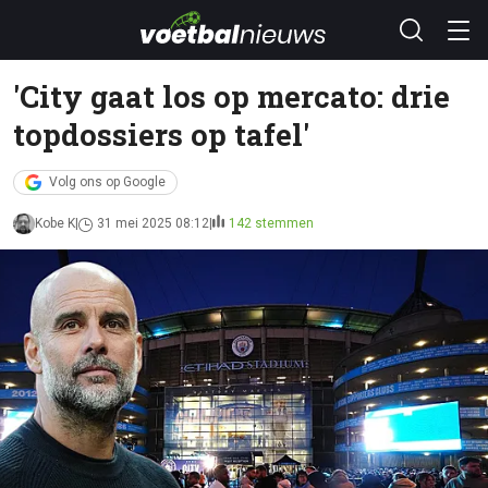
'City gaat los op mercato: drie
topdossiers op tafel'
Volg ons op Google
Kobe K
31 mei 2025 08:12
142 stemmen