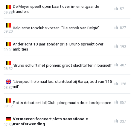
De Meyer speelt open kaart over in- en uitgaande
57
transfers
09:38
Belgische topclubs vrezen: "De schrik van België"
827
09:20
Anderlecht 10 jaar zonder prijs: Bruno spreekt over
192
ambities
09:01
'Bruno schuift met pionnen: groot slachtoffer in basiself'
407
08:52
'Liverpool helemaal los: stuntdeal bij Barça, bod van 115
128
mil'
08:37
Potts debuteert bij Club: ploegmaats doen boekje open
857
08:12
Vermeeren forceert plots sensationele
337
transferwending
07:50