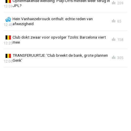
Ophefmakende wending: Play-Offs meteen weer terug in
209
JPL?
13:09
Hein Vanhaezebrouck onthult: echte reden van
65
afwezigheid
12:45
Club dokt zwaar voor opvolger Tzolis: Barcelona viert
158
mee
12:25
TRANSFERUURTJE: 'Club breekt de bank, grote plannen
305
Genk'
12:00