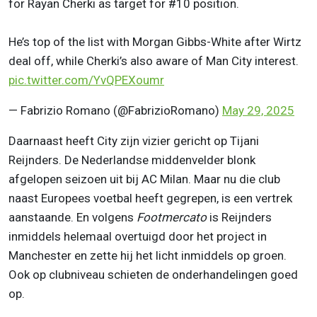
for Rayan Cherki as target for #10 position.
He’s top of the list with Morgan Gibbs-White after Wirtz
deal off, while Cherki’s also aware of Man City interest.
pic.twitter.com/YvQPEXoumr
— Fabrizio Romano (@FabrizioRomano)
May 29, 2025
Daarnaast heeft City zijn vizier gericht op Tijani
Reijnders. De Nederlandse middenvelder blonk
afgelopen seizoen uit bij AC Milan. Maar nu die club
naast Europees voetbal heeft gegrepen, is een vertrek
aanstaande. En volgens
Footmercato
is Reijnders
inmiddels helemaal overtuigd door het project in
Manchester en zette hij het licht inmiddels op groen.
Ook op clubniveau schieten de onderhandelingen goed
op.