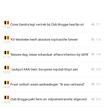
Cisse Sandra legt vertrek bij Club Brugge haarfijn uit
271
11:44
‘KV Mechelen heeft absolute toptransfer binnen’
118
11:24
‘Nieuwe dag, nieuw schandaal: affaire Infantino bij UEFA’
149
11:13
‘Jackpot KAA Gent: Europese topclub klopt aan’
239
10:53
Praet onthult resem aanbiedingen: “Ik was verbaasd”
161
10:35
Club Brugge pakt ferm uit: miljoenentransfer afgerond
393
10:15