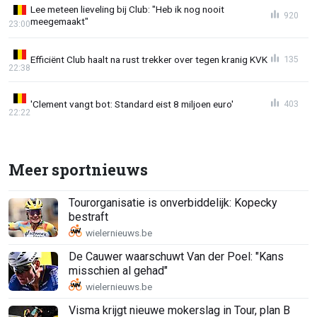
Lee meteen lieveling bij Club: "Heb ik nog nooit
920
meegemaakt"
23:00
Efficiënt Club haalt na rust trekker over tegen kranig KVK
135
22:38
'Clement vangt bot: Standard eist 8 miljoen euro'
403
22:22
Meer sportnieuws
Tourorganisatie is onverbiddelijk: Kopecky
bestraft
De Cauwer waarschuwt Van der Poel: "Kans
misschien al gehad"
Visma krijgt nieuwe mokerslag in Tour, plan B