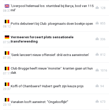
'Liverpool helemaal los: stuntdeal bij Barça, bod van 115
128
mil'
08:37
Potts debuteert bij Club: ploegmaats doen boekje open
855
08:12
Vermeeren forceert plots sensationele
336
transferwending
07:50
'Genk lanceert nieuw offensief: dríé extra aanwinsten'
812
07:35
Club Brugge heeft nieuw 'monster': kranten gaan uit hun
1016
dak
07:11
Koffi of Chambaere? Hubert geeft zijn keuze prijs
94
23:37
Vanaken looft aanwinst: "Ongelooflijk!"
673
23:13