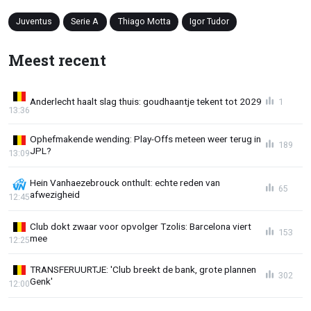
Juventus
Serie A
Thiago Motta
Igor Tudor
Meest recent
Anderlecht haalt slag thuis: goudhaantje tekent tot 2029
1
13:36
Ophefmakende wending: Play-Offs meteen weer terug in
189
JPL?
13:09
Hein Vanhaezebrouck onthult: echte reden van
65
afwezigheid
12:45
Club dokt zwaar voor opvolger Tzolis: Barcelona viert
153
mee
12:25
TRANSFERUURTJE: 'Club breekt de bank, grote plannen
302
Genk'
12:00