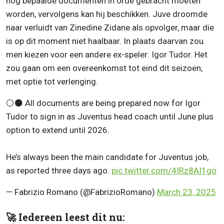
nog bepaalde documenten in orde gebracht moeten
worden, vervolgens kan hij beschikken. Juve droomde
naar verluidt van Zinedine Zidane als opvolger, maar die
is op dit moment niet haalbaar. In plaats daarvan zou
men kiezen voor een andere ex-speler: Igor Tudor. Het
zou gaan om een overeenkomst tot eind dit seizoen,
met optie tot verlenging.
⚪️⚫️ All documents are being prepared now for Igor
Tudor to sign in as Juventus head coach until June plus
option to extend until 2026.
He’s always been the main candidate for Juventus job,
as reported three days ago.
pic.twitter.com/4IRz8AI1go
— Fabrizio Romano (@FabrizioRomano)
March 23, 2025
🚀 Iedereen leest dit nu: