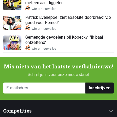
meteen aan diggelen
Patrick Evenepoel ziet absolute doorbraak: "Zo
goed voor Remco"
Gemengde gevoelens bij Kopecky: "Ik baal
ontzettend"
Mis niets van het laatste voetbalnieuws!
Schrijf je in voor onze nieuwsbrief
Inschrijven
Competities