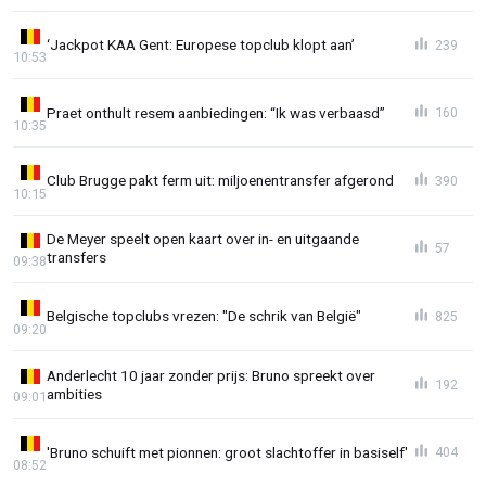
‘Jackpot KAA Gent: Europese topclub klopt aan’
239
10:53
Praet onthult resem aanbiedingen: “Ik was verbaasd”
160
10:35
Club Brugge pakt ferm uit: miljoenentransfer afgerond
390
10:15
De Meyer speelt open kaart over in- en uitgaande
57
transfers
09:38
Belgische topclubs vrezen: "De schrik van België"
825
09:20
Anderlecht 10 jaar zonder prijs: Bruno spreekt over
192
ambities
09:01
'Bruno schuift met pionnen: groot slachtoffer in basiself'
404
08:52