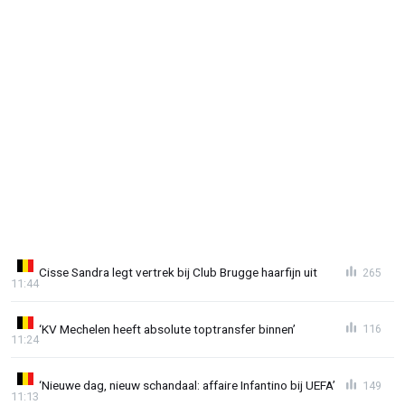
Cisse Sandra legt vertrek bij Club Brugge haarfijn uit
265
11:44
‘KV Mechelen heeft absolute toptransfer binnen’
116
11:24
‘Nieuwe dag, nieuw schandaal: affaire Infantino bij UEFA’
149
11:13