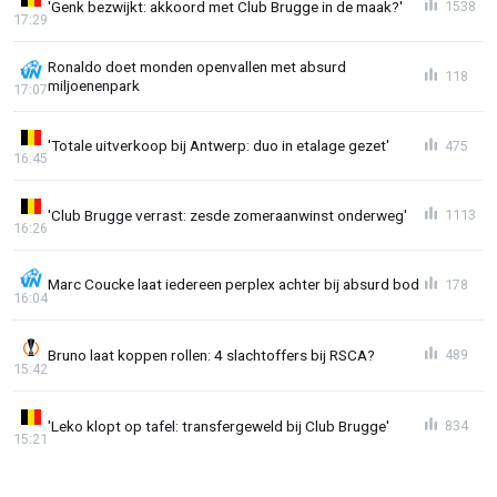
'Genk bezwijkt: akkoord met Club Brugge in de maak?'
1538
17:29
Ronaldo doet monden openvallen met absurd
118
miljoenenpark
17:07
'Totale uitverkoop bij Antwerp: duo in etalage gezet'
475
16:45
'Club Brugge verrast: zesde zomeraanwinst onderweg'
1113
16:26
Marc Coucke laat iedereen perplex achter bij absurd bod
178
16:04
Bruno laat koppen rollen: 4 slachtoffers bij RSCA?
489
15:42
'Leko klopt op tafel: transfergeweld bij Club Brugge'
834
15:21