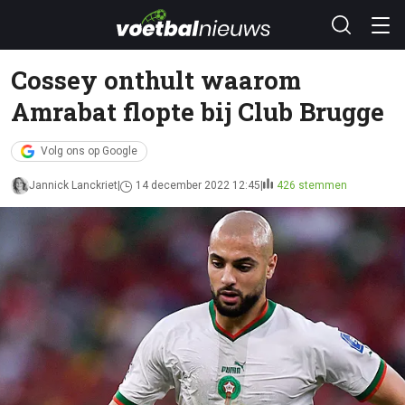
Cossey onthult waarom
Amrabat flopte bij Club Brugge
Volg ons op Google
Jannick Lanckriet
14 december 2022 12:45
426 stemmen