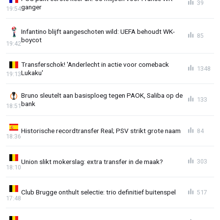
39
ganger
19:54
Infantino blijft aangeschoten wild: UEFA behoudt WK-
85
boycot
19:42
Transferschok! 'Anderlecht in actie voor comeback
1348
Lukaku'
19:13
Bruno sleutelt aan basisploeg tegen PAOK, Saliba op de
133
bank
18:51
Historische recordtransfer Real; PSV strikt grote naam
84
18:36
Union slikt mokerslag: extra transfer in de maak?
303
18:10
Club Brugge onthult selectie: trio definitief buitenspel
517
17:48