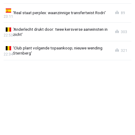
'Real staat perplex: waanzinnige transfertwist Rodri'
89
23:11
'Anderlecht drukt door: twee kersverse aanwinsten in
303
zicht'
22:53
'Club plant volgende topaankoop; nieuwe wending
321
Sternberg'
22:34