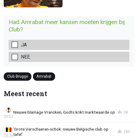
Had Amrabat meer kansen moeten krijgen bij
Club?
JA
NEE
Club Brugge
Amrabat
Meest recent
Nieuwe blamage Vrancken; Godts krikt marktwaarde op
38
23:52
'Grote Verschaeren-schok: nieuwe Belgische club op
285
tafel'
23:36