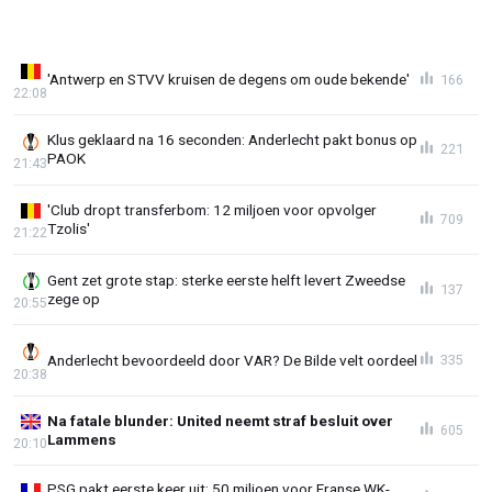
'Antwerp en STVV kruisen de degens om oude bekende'
166
22:08
Klus geklaard na 16 seconden: Anderlecht pakt bonus op
221
PAOK
21:43
'Club dropt transferbom: 12 miljoen voor opvolger
709
Tzolis'
21:22
Gent zet grote stap: sterke eerste helft levert Zweedse
137
zege op
20:55
Anderlecht bevoordeeld door VAR? De Bilde velt oordeel
335
20:38
Na fatale blunder: United neemt straf besluit over
605
Lammens
20:10
PSG pakt eerste keer uit: 50 miljoen voor Franse WK-